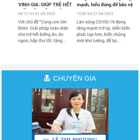
VINH GIA: GIÚP TRẺ HẾT
mạnh, hiểu đúng để bảo vệ
BIẾNG ĂN, TĂNG CÂN,
sức khỏe an toàn
04:12 CH 31-05-2023
10:50 SA 27-04-2023
TĂNG CHIỀU CAO VỚI
Với chủ đề "Cùng con lớn
Làn sóng COVID-19 đang
HÀNG NGÀN QUÀ TẶNG
khôn: Giải pháp toàn diện
tăng mạnh trở lại, diễn biến
H
cho trẻ hết biếng ăn, ăn
phức tạp hơn, biến chủng
ngon, hấp thu tốt, tăng...
mới khó lường, để lại...
CHUYÊN GIA