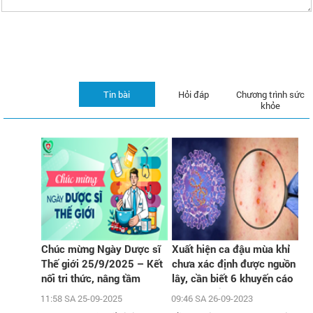
Tin bài
Hỏi đáp
Chương trình sức
khỏe
Chúc mừng Ngày Dược sĩ
Xuất hiện ca đậu mùa khỉ
Thế giới 25/9/2025 – Kết
chưa xác định được nguồn
nối tri thức, nâng tầm
lây, cần biết 6 khuyến cáo
chăm sóc sức khỏe cộng
phòng chống dịch của Bộ Y
11:58 SA 25-09-2025
09:46 SA 26-09-2023
đồng
tế