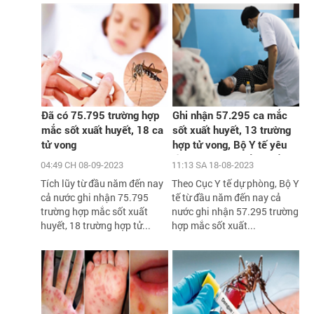
Đã có 75.795 trường hợp
Ghi nhận 57.295 ca mắc
mắc sốt xuất huyết, 18 ca
sốt xuất huyết, 13 trường
tử vong
hợp tử vong, Bộ Y tế yêu
cầu xử lý triệt để các ổ
04:49 CH 08-09-2023
11:13 SA 18-08-2023
dịch
Tích lũy từ đầu năm đến nay
Theo Cục Y tế dự phòng, Bộ Y
cả nước ghi nhận 75.795
tế từ đầu năm đến nay cả
trường hợp mắc sốt xuất
nước ghi nhận 57.295 trường
huyết, 18 trường hợp tử...
hợp mắc sốt xuất...