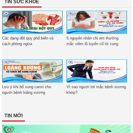
TIN SỨC KHOẺ
Các dạng đột quỵ phổ biến và
5 nguyên nhân chị em thường
cách phòng ngừa
mắc viêm lộ tuyến cổ tử cung
Lưu ý khi bổ sung canxi cho
Vì sao người trẻ mắc bệnh xương
người bệnh loãng xương
khớp?
TIN MỚI