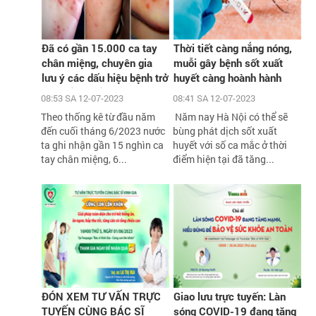
Đã có gần 15.000 ca tay
Thời tiết càng nắng nóng,
chân miệng, chuyên gia
muỗi gây bệnh sốt xuất
lưu ý các dấu hiệu bệnh trở
huyết càng hoành hành
nặng cần biết
08:53 SA 12-07-2023
08:41 SA 12-07-2023
Theo thống kê từ đầu năm
Năm nay Hà Nội có thể sẽ
đến cuối tháng 6/2023 nước
bùng phát dịch sốt xuất
ta ghi nhận gần 15 nghìn ca
huyết với số ca mắc ở thời
tay chân miệng, 6...
điểm hiện tại đã tăng...
ĐÓN XEM TƯ VẤN TRỰC
Giao lưu trực tuyến: Làn
TUYẾN CÙNG BÁC SĨ
sóng COVID-19 đang tăng