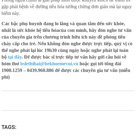
gặp phải bệnh về đường tiêu hóa tưởng chừng đơn giản mà lại nguy
hiểm này.
Các bậc phụ huynh đang lo lắng và quan tâm đến sức khỏe,
nhất là sức khỏe hệ tiêu hóacủa con mình, hãy đón nghe tư vấn
của chuyên gia trên chương trình hữu ích này đề phòng tiêu
chảy cấp cho trẻ. Nếu không đón nghe được trực tiếp, quý vị có
thể nghe phát lại lúc 19h30 cùng ngày hoặc nghe phát lại toàn
bộ
tại đây
. Để được bác sĩ trực tiếp tư vấn hãy gửi câu hỏi về
hòm thư
bslethihai@bekhoemevui.vn
hoặc gọi tới tổng đài
1900.1259 – 0439.960.886 để được các chuyên gia tư vấn (miễn
phí)
TAGS: