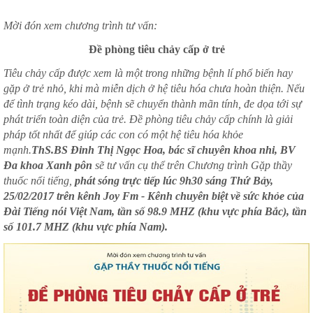
Mời đón xem chương trình tư vấn:
Đề phòng tiêu chảy cấp ở trẻ
Tiêu chảy cấp được xem là một trong những bệnh lí phổ biến hay
gặp ở trẻ nhỏ, khi mà miễn dịch ở hệ tiêu hóa chưa hoàn thiện. Nếu
để tình trạng kéo dài, bệnh sẽ chuyển thành mãn tính, đe dọa tới sự
phát triển toàn diện của trẻ. Đề phòng tiêu chảy cấp chính là giải
pháp tốt nhất để giúp các con có một hệ tiêu hóa khỏe
mạnh.
ThS.BS Đinh Thị Ngọc Hoa, bác sĩ chuyên khoa nhi, BV
Đa khoa Xanh pôn
sẽ tư vấn cụ thể trên Chương trình Gặp thầy
thuốc nổi tiếng,
phát sóng trực tiếp lúc 9h30 sáng Thứ Bảy,
25/02/2017 trên kênh Joy Fm - Kênh chuyên biệt về sức khỏe của
Đài Tiếng nói Việt Nam, tần số 98.9 MHZ (khu vực phía Bắc), tần
số 101.7 MHZ (khu vực phía Nam).