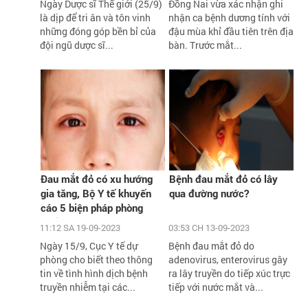
Ngày Dược sĩ Thế giới (25/9)
Đồng Nai vừa xác nhận ghi
là dịp để tri ân và tôn vinh
nhận ca bệnh dương tính với
những đóng góp bền bỉ của
đậu mùa khỉ đầu tiên trên địa
đội ngũ dược sĩ...
bàn. Trước mắt...
Đau mắt đỏ có xu hướng
Bệnh đau mắt đỏ có lây
gia tăng, Bộ Y tế khuyến
qua đường nước?
cáo 5 biện pháp phòng
chống
11:12 SA 19-09-2023
03:53 CH 13-09-2023
Ngày 15/9, Cục Y tế dự
Bệnh đau mắt đỏ do
phòng cho biết theo thông
adenovirus, enterovirus gây
tin về tình hình dịch bệnh
ra lây truyền do tiếp xúc trực
truyền nhiễm tại các...
tiếp với nước mắt và...