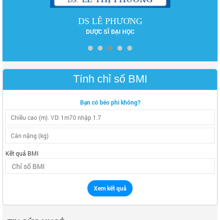
DS LÊ PHƯƠNG
DƯỢC SĨ ĐẠI HỌC
Tính chỉ số BMI
Bạn có béo phì không?
Kết quả BMI
Xem kết quả