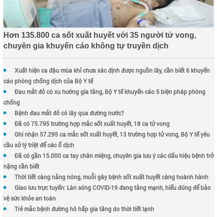
Hơn 135.800 ca sốt xuất huyết với 35 người tử vong,
chuyên gia khuyến cáo không tự truyền dịch
Xuất hiện ca đậu mùa khỉ chưa xác định được nguồn lây, cần biết 6 khuyến
cáo phòng chống dịch của Bộ Y tế
Đau mắt đỏ có xu hướng gia tăng, Bộ Y tế khuyến cáo 5 biện pháp phòng
chống
Bệnh đau mắt đỏ có lây qua đường nước?
Đã có 75.795 trường hợp mắc sốt xuất huyết, 18 ca tử vong
Ghi nhận 57.295 ca mắc sốt xuất huyết, 13 trường hợp tử vong, Bộ Y tế yêu
cầu xử lý triệt để các ổ dịch
Đã có gần 15.000 ca tay chân miệng, chuyên gia lưu ý các dấu hiệu bệnh trở
nặng cần biết
Thời tiết càng nắng nóng, muỗi gây bệnh sốt xuất huyết càng hoành hành
Giao lưu trực tuyến: Làn sóng COVID-19 đang tăng mạnh, hiểu đúng để bảo
vệ sức khỏe an toàn
Trẻ mắc bệnh đường hô hấp gia tăng do thời tiết lạnh