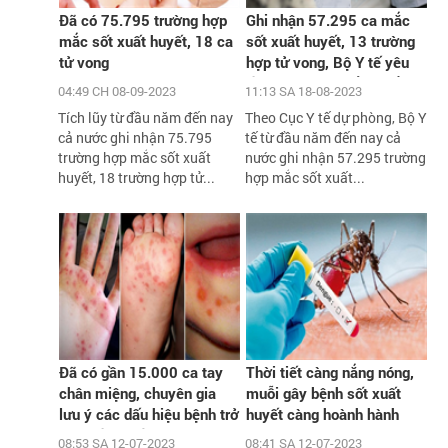
Đã có 75.795 trường hợp
Ghi nhận 57.295 ca mắc
mắc sốt xuất huyết, 18 ca
sốt xuất huyết, 13 trường
tử vong
hợp tử vong, Bộ Y tế yêu
cầu xử lý triệt để các ổ
04:49 CH 08-09-2023
11:13 SA 18-08-2023
dịch
Tích lũy từ đầu năm đến nay
Theo Cục Y tế dự phòng, Bộ Y
cả nước ghi nhận 75.795
tế từ đầu năm đến nay cả
trường hợp mắc sốt xuất
nước ghi nhận 57.295 trường
huyết, 18 trường hợp tử...
hợp mắc sốt xuất...
Đã có gần 15.000 ca tay
Thời tiết càng nắng nóng,
chân miệng, chuyên gia
muỗi gây bệnh sốt xuất
lưu ý các dấu hiệu bệnh trở
huyết càng hoành hành
nặng cần biết
08:53 SA 12-07-2023
08:41 SA 12-07-2023