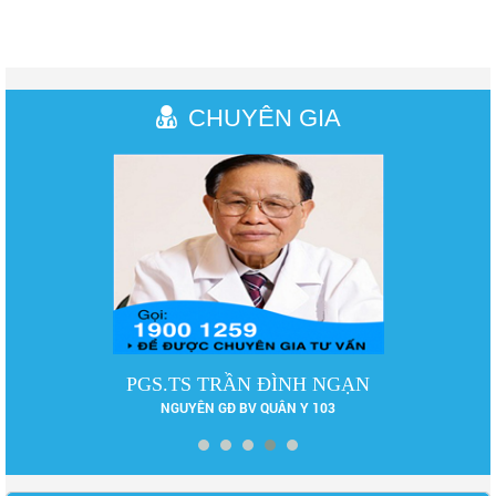
CHUYÊN GIA
PGS.TS TRẦN ĐÌNH NGẠN
NGUYÊN GĐ BV QUÂN Y 103