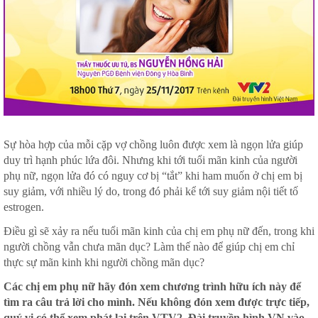
Sự hòa hợp của mỗi cặp vợ chồng luôn được xem là ngọn lửa giúp
duy trì hạnh phúc lứa đôi. Nhưng khi tới tuổi mãn kinh của người
phụ nữ, ngọn lửa đó có nguy cơ bị “tắt” khi ham muốn ở chị em bị
suy giảm, với nhiều lý do, trong đó phải kể tới suy giảm nội tiết tố
estrogen.
Điều gì sẽ xảy ra nếu tuổi mãn kinh của chị em phụ nữ đến, trong khi
người chồng vẫn chưa mãn dục? Làm thế nào để giúp chị em chỉ
thực sự mãn kinh khi người chồng mãn dục?
Các chị em phụ nữ hãy đón xem chương trình hữu ích này để
tìm ra câu trả lời cho mình. Nếu không đón xem được trực tiếp,
quý vị có thể xem phát lại trên VTV2, Đài truyền hình VN vào