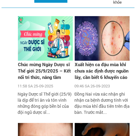
khỏe
Chúc mừng Ngày Dược sĩ
Xuất hiện ca đậu mùa khỉ
Thế giới 25/9/2025 – Kết
chưa xác định được nguồn
nối tri thức, nâng tầm
lây, cần biết 6 khuyến cáo
chăm sóc sức khỏe cộng
phòng chống dịch của Bộ Y
11:58 SA 25-09-2025
09:46 SA 26-09-2023
đồng
tế
Ngày Dược sĩ Thế giới (25/9)
Đồng Nai vừa xác nhận ghi
là dịp để tri ân và tôn vinh
nhận ca bệnh dương tính với
những đóng góp bền bỉ của
đậu mùa khỉ đầu tiên trên địa
đội ngũ dược sĩ...
bàn. Trước mắt...