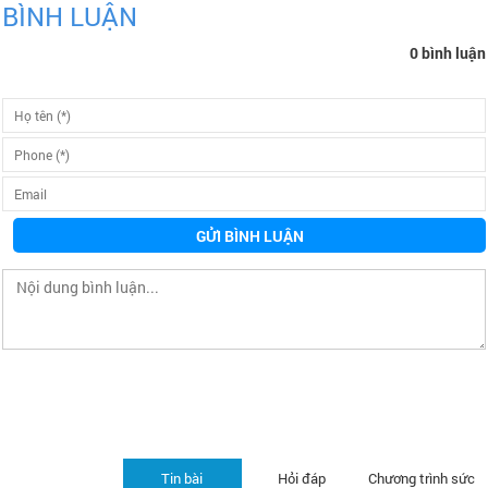
BÌNH LUẬN
0 bình luận
GỬI BÌNH LUẬN
Tin bài
Hỏi đáp
Chương trình sức