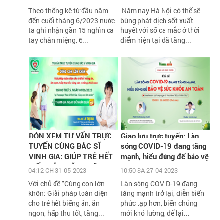
Theo thống kê từ đầu năm
Năm nay Hà Nội có thể sẽ
đến cuối tháng 6/2023 nước
bùng phát dịch sốt xuất
ta ghi nhận gần 15 nghìn ca
huyết với số ca mắc ở thời
tay chân miệng, 6...
điểm hiện tại đã tăng...
ĐÓN XEM TƯ VẤN TRỰC
Giao lưu trực tuyến: Làn
TUYẾN CÙNG BÁC SĨ
sóng COVID-19 đang tăng
VINH GIA: GIÚP TRẺ HẾT
mạnh, hiểu đúng để bảo vệ
BIẾNG ĂN, TĂNG CÂN,
sức khỏe an toàn
04:12 CH 31-05-2023
10:50 SA 27-04-2023
TĂNG CHIỀU CAO VỚI
Với chủ đề "Cùng con lớn
Làn sóng COVID-19 đang
HÀNG NGÀN QUÀ TẶNG
khôn: Giải pháp toàn diện
tăng mạnh trở lại, diễn biến
H
cho trẻ hết biếng ăn, ăn
phức tạp hơn, biến chủng
ngon, hấp thu tốt, tăng...
mới khó lường, để lại...