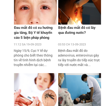
Đau mắt đỏ có xu hướng
Bệnh đau mắt đỏ có lây
gia tăng, Bộ Y tế khuyến
qua đường nước?
cáo 5 biện pháp phòng
chống
11:12 SA 19-09-2023
03:53 CH 13-09-2023
Ngày 15/9, Cục Y tế dự
Bệnh đau mắt đỏ do
phòng cho biết theo thông
adenovirus, enterovirus gây
tin về tình hình dịch bệnh
ra lây truyền do tiếp xúc trực
truyền nhiễm tại các...
tiếp với nước mắt và...