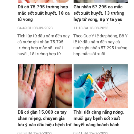
Đã có 75.795 trường hợp
Ghi nhận 57.295 ca mắc
mắc sốt xuất huyết, 18 ca
sốt xuất huyết, 13 trường
tử vong
hợp tử vong, Bộ Y tế yêu
cầu xử lý triệt để các ổ
04:49 CH 08-09-2023
11:13 SA 18-08-2023
dịch
Tích lũy từ đầu năm đến nay
Theo Cục Y tế dự phòng, Bộ Y
cả nước ghi nhận 75.795
tế từ đầu năm đến nay cả
trường hợp mắc sốt xuất
nước ghi nhận 57.295 trường
huyết, 18 trường hợp tử...
hợp mắc sốt xuất...
Đã có gần 15.000 ca tay
Thời tiết càng nắng nóng,
chân miệng, chuyên gia
muỗi gây bệnh sốt xuất
lưu ý các dấu hiệu bệnh trở
huyết càng hoành hành
nặng cần biết
08:53 SA 12-07-2023
08:41 SA 12-07-2023