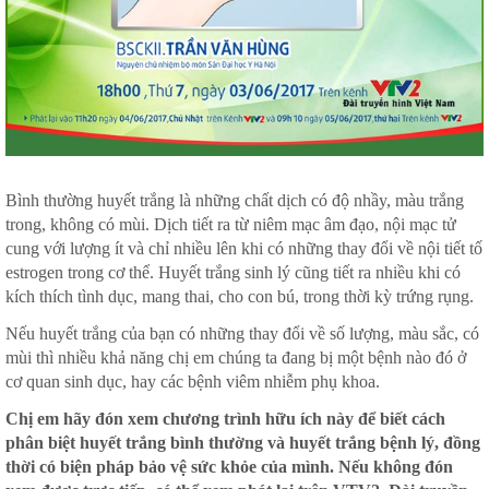
Bình thường huyết trắng là những chất dịch có độ nhầy, màu trắng
trong, không có mùi. Dịch tiết ra từ niêm mạc âm đạo, nội mạc tử
cung với lượng ít và chỉ nhiều lên khi có những thay đổi về nội tiết tố
estrogen trong cơ thể. Huyết trắng sinh lý cũng tiết ra nhiều khi có
kích thích tình dục, mang thai, cho con bú, trong thời kỳ trứng rụng.
Nếu huyết trắng của bạn có những thay đổi về số lượng, màu sắc, có
mùi thì nhiều khả năng chị em chúng ta đang bị một bệnh nào đó ở
cơ quan sinh dục, hay các bệnh viêm nhiễm phụ khoa.
Chị em hãy đón xem chương trình hữu ích này để biết cách
phân biệt huyết trắng bình thường và huyết trắng bệnh lý, đồng
thời có biện pháp bảo vệ sức khỏe của mình. Nếu không đón