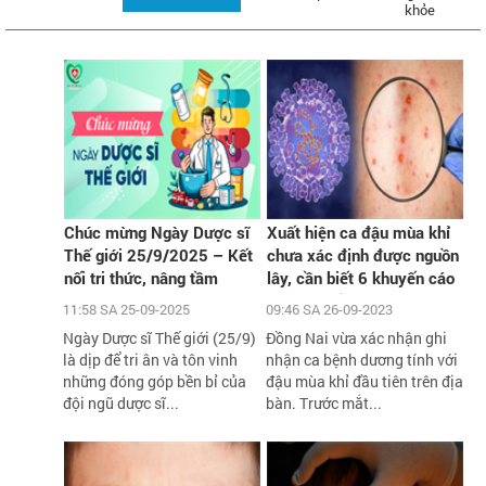
khỏe
Chúc mừng Ngày Dược sĩ
Xuất hiện ca đậu mùa khỉ
Thế giới 25/9/2025 – Kết
chưa xác định được nguồn
nối tri thức, nâng tầm
lây, cần biết 6 khuyến cáo
chăm sóc sức khỏe cộng
phòng chống dịch của Bộ Y
11:58 SA 25-09-2025
09:46 SA 26-09-2023
đồng
tế
Ngày Dược sĩ Thế giới (25/9)
Đồng Nai vừa xác nhận ghi
là dịp để tri ân và tôn vinh
nhận ca bệnh dương tính với
những đóng góp bền bỉ của
đậu mùa khỉ đầu tiên trên địa
đội ngũ dược sĩ...
bàn. Trước mắt...