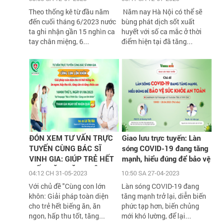
Theo thống kê từ đầu năm
Năm nay Hà Nội có thể sẽ
đến cuối tháng 6/2023 nước
bùng phát dịch sốt xuất
ta ghi nhận gần 15 nghìn ca
huyết với số ca mắc ở thời
tay chân miệng, 6...
điểm hiện tại đã tăng...
ĐÓN XEM TƯ VẤN TRỰC
Giao lưu trực tuyến: Làn
TUYẾN CÙNG BÁC SĨ
sóng COVID-19 đang tăng
VINH GIA: GIÚP TRẺ HẾT
mạnh, hiểu đúng để bảo vệ
BIẾNG ĂN, TĂNG CÂN,
sức khỏe an toàn
04:12 CH 31-05-2023
10:50 SA 27-04-2023
TĂNG CHIỀU CAO VỚI
Với chủ đề "Cùng con lớn
Làn sóng COVID-19 đang
HÀNG NGÀN QUÀ TẶNG
khôn: Giải pháp toàn diện
tăng mạnh trở lại, diễn biến
H
cho trẻ hết biếng ăn, ăn
phức tạp hơn, biến chủng
ngon, hấp thu tốt, tăng...
mới khó lường, để lại...