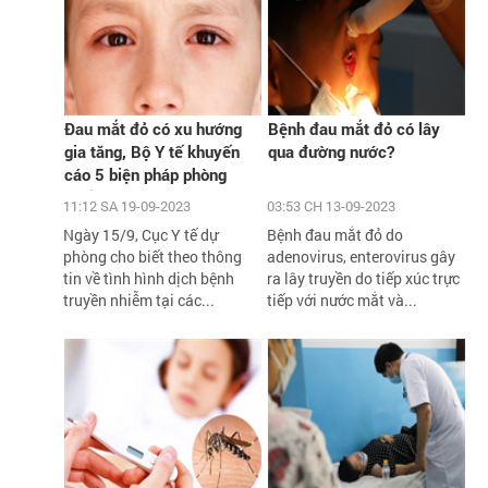
Đau mắt đỏ có xu hướng
Bệnh đau mắt đỏ có lây
gia tăng, Bộ Y tế khuyến
qua đường nước?
cáo 5 biện pháp phòng
chống
11:12 SA 19-09-2023
03:53 CH 13-09-2023
Ngày 15/9, Cục Y tế dự
Bệnh đau mắt đỏ do
phòng cho biết theo thông
adenovirus, enterovirus gây
tin về tình hình dịch bệnh
ra lây truyền do tiếp xúc trực
truyền nhiễm tại các...
tiếp với nước mắt và...