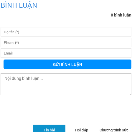
BÌNH LUẬN
0 bình luận
GỬI BÌNH LUẬN
Tin bài
Hỏi đáp
Chương trình sức