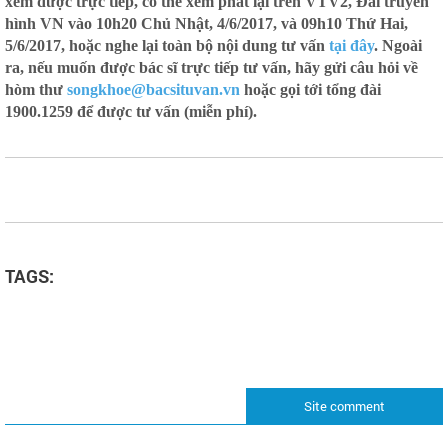
xem được trực tiếp, có thể xem phát lại trên VTV2, Đài truyền
hình VN vào 10h20 Chủ Nhật, 4/6/2017, và 09h10 Thứ Hai,
5/6/2017, hoặc nghe lại toàn bộ nội dung tư vấn
tại đây
. Ngoài
ra, nếu muốn được bác sĩ trực tiếp tư vấn, hãy gửi câu hỏi về
hòm thư
songkhoe@bacsituvan.vn
hoặc gọi tới tổng đài
1900.1259 để được tư vấn (miễn phí).
TAGS:
Site comment