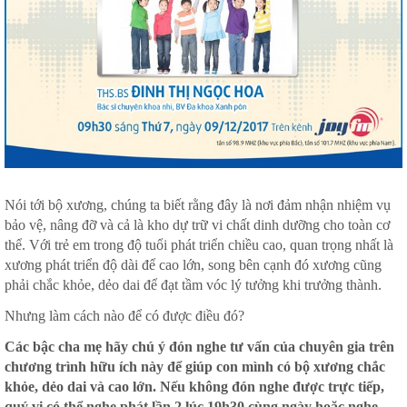
Nói tới bộ xương, chúng ta biết rằng đây là nơi đảm nhận nhiệm vụ
bảo vệ, nâng đỡ và cả là kho dự trữ vi chất dinh dưỡng cho toàn cơ
thể. Với trẻ em trong độ tuổi phát triển chiều cao, quan trọng nhất là
xương phát triển độ dài để cao lớn, song bên cạnh đó xương cũng
phải chắc khỏe, dẻo dai để đạt tầm vóc lý tưởng khi trưởng thành.
Nhưng làm cách nào để có được điều đó?
Các bậc cha mẹ hãy chú ý đón nghe tư vấn của chuyên gia trên
chương trình hữu ích này để giúp con mình có bộ xương chắc
khỏe, dẻo dai và cao lớn. Nếu không đón nghe được trực tiếp,
quý vị có thể nghe phát lần 2 lúc 19h30 cùng ngày hoặc nghe