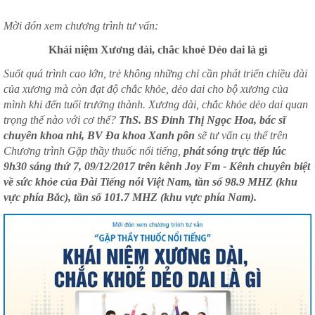
Mời đón xem chương trình tư vấn:
Khái niệm Xương dài, chắc khoẻ Dẻo dai là gì
Suốt quá trình cao lớn, trẻ không những chỉ cần phát triển chiều dài
của xương mà còn đạt độ chắc khỏe, dẻo dai cho bộ xương của
mình khi đến tuổi trưởng thành. Xương dài, chắc khỏe dẻo dai quan
trọng thế nào với cơ thể?
ThS. BS Đinh Thị Ngọc Hoa, bác sĩ
chuyên khoa nhi, BV Đa khoa Xanh pôn
sẽ tư vấn cụ thể trên
Chương trình Gặp thầy thuốc nổi tiếng,
phát sóng trực tiếp lúc
9h30 sáng thứ 7, 09/12/2017 trên kênh Joy Fm - Kênh chuyên biệt
về sức khỏe của Đài Tiếng nói Việt Nam, tần số 98.9 MHZ (khu
vực phía Bắc), tần số 101.7 MHZ (khu vực phía Nam).