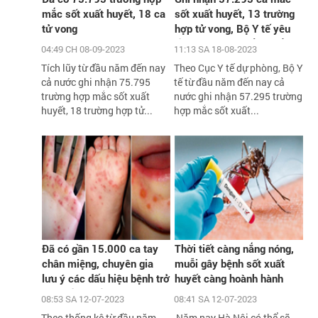
mắc sốt xuất huyết, 18 ca
sốt xuất huyết, 13 trường
tử vong
hợp tử vong, Bộ Y tế yêu
cầu xử lý triệt để các ổ
04:49 CH 08-09-2023
11:13 SA 18-08-2023
dịch
Tích lũy từ đầu năm đến nay
Theo Cục Y tế dự phòng, Bộ Y
cả nước ghi nhận 75.795
tế từ đầu năm đến nay cả
trường hợp mắc sốt xuất
nước ghi nhận 57.295 trường
huyết, 18 trường hợp tử...
hợp mắc sốt xuất...
Đã có gần 15.000 ca tay
Thời tiết càng nắng nóng,
chân miệng, chuyên gia
muỗi gây bệnh sốt xuất
lưu ý các dấu hiệu bệnh trở
huyết càng hoành hành
nặng cần biết
08:53 SA 12-07-2023
08:41 SA 12-07-2023
Theo thống kê từ đầu năm
Năm nay Hà Nội có thể sẽ