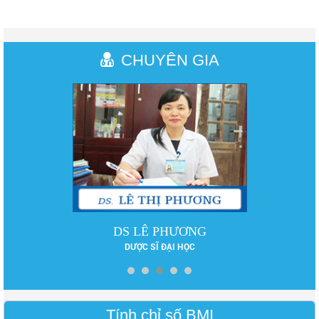
CHUYÊN GIA
DS LÊ PHƯƠNG
DƯỢC SĨ ĐẠI HỌC
Tính chỉ số BMI