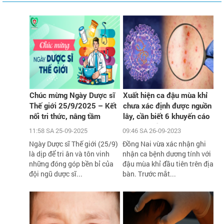
Chúc mừng Ngày Dược sĩ
Xuất hiện ca đậu mùa khỉ
Thế giới 25/9/2025 – Kết
chưa xác định được nguồn
nối tri thức, nâng tầm
lây, cần biết 6 khuyến cáo
chăm sóc sức khỏe cộng
phòng chống dịch của Bộ Y
11:58 SA 25-09-2025
09:46 SA 26-09-2023
đồng
tế
Ngày Dược sĩ Thế giới (25/9)
Đồng Nai vừa xác nhận ghi
là dịp để tri ân và tôn vinh
nhận ca bệnh dương tính với
những đóng góp bền bỉ của
đậu mùa khỉ đầu tiên trên địa
đội ngũ dược sĩ...
bàn. Trước mắt...