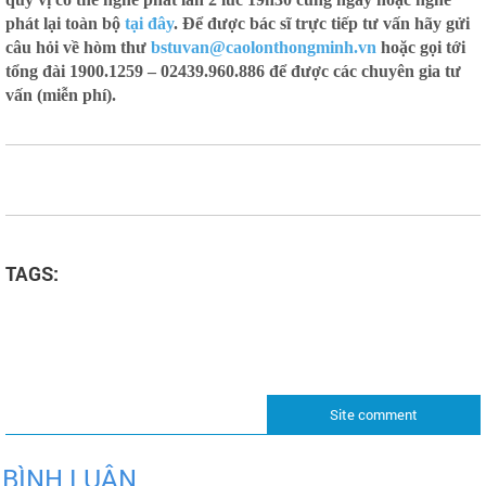
phát lại toàn bộ
tại đây
. Để được bác sĩ trực tiếp tư vấn hãy gửi
câu hỏi về hòm thư
bstuvan@caolonthongminh.vn
hoặc gọi tới
tổng đài 1900.1259 – 02439.960.886 để được các chuyên gia tư
vấn (miễn phí).
TAGS:
Site comment
BÌNH LUẬN