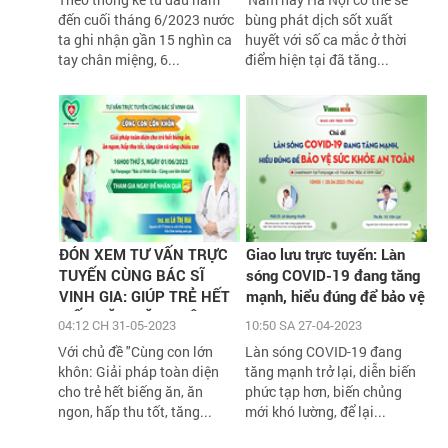
đến cuối tháng 6/2023 nước
bùng phát dịch sốt xuất
ta ghi nhận gần 15 nghìn ca
huyết với số ca mắc ở thời
tay chân miệng, 6...
điểm hiện tại đã tăng...
ĐÓN XEM TƯ VẤN TRỰC
Giao lưu trực tuyến: Làn
TUYẾN CÙNG BÁC SĨ
sóng COVID-19 đang tăng
VINH GIA: GIÚP TRẺ HẾT
mạnh, hiểu đúng để bảo vệ
BIẾNG ĂN, TĂNG CÂN,
sức khỏe an toàn
04:12 CH 31-05-2023
10:50 SA 27-04-2023
TĂNG CHIỀU CAO VỚI
Với chủ đề "Cùng con lớn
Làn sóng COVID-19 đang
HÀNG NGÀN QUÀ TẶNG
khôn: Giải pháp toàn diện
tăng mạnh trở lại, diễn biến
H
cho trẻ hết biếng ăn, ăn
phức tạp hơn, biến chủng
ngon, hấp thu tốt, tăng...
mới khó lường, để lại...