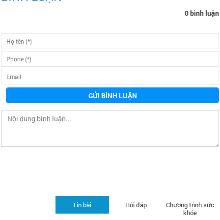
0 bình luận
GỬI BÌNH LUẬN
Tin bài
Hỏi đáp
Chương trình sức
khỏe