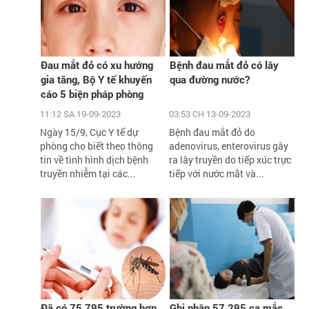
Đau mắt đỏ có xu hướng
Bệnh đau mắt đỏ có lây
gia tăng, Bộ Y tế khuyến
qua đường nước?
cáo 5 biện pháp phòng
chống
11:12 SA 19-09-2023
03:53 CH 13-09-2023
Ngày 15/9, Cục Y tế dự
Bệnh đau mắt đỏ do
phòng cho biết theo thông
adenovirus, enterovirus gây
tin về tình hình dịch bệnh
ra lây truyền do tiếp xúc trực
truyền nhiễm tại các...
tiếp với nước mắt và...
Đã có 75.795 trường hợp
Ghi nhận 57.295 ca mắc