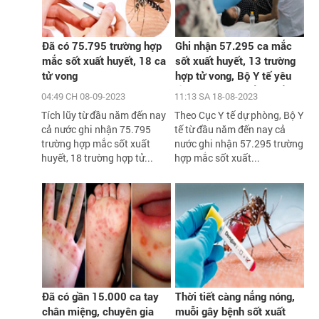
Đã có 75.795 trường hợp
Ghi nhận 57.295 ca mắc
mắc sốt xuất huyết, 18 ca
sốt xuất huyết, 13 trường
tử vong
hợp tử vong, Bộ Y tế yêu
cầu xử lý triệt để các ổ
04:49 CH 08-09-2023
11:13 SA 18-08-2023
dịch
Tích lũy từ đầu năm đến nay
Theo Cục Y tế dự phòng, Bộ Y
cả nước ghi nhận 75.795
tế từ đầu năm đến nay cả
trường hợp mắc sốt xuất
nước ghi nhận 57.295 trường
huyết, 18 trường hợp tử...
hợp mắc sốt xuất...
Đã có gần 15.000 ca tay
Thời tiết càng nắng nóng,
chân miệng, chuyên gia
muỗi gây bệnh sốt xuất