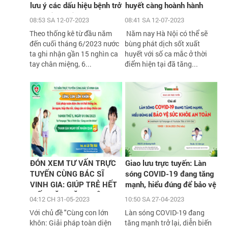
lưu ý các dấu hiệu bệnh trở
huyết càng hoành hành
nặng cần biết
08:53 SA 12-07-2023
08:41 SA 12-07-2023
Theo thống kê từ đầu năm
Năm nay Hà Nội có thể sẽ
đến cuối tháng 6/2023 nước
bùng phát dịch sốt xuất
ta ghi nhận gần 15 nghìn ca
huyết với số ca mắc ở thời
tay chân miệng, 6...
điểm hiện tại đã tăng...
ĐÓN XEM TƯ VẤN TRỰC
Giao lưu trực tuyến: Làn
TUYẾN CÙNG BÁC SĨ
sóng COVID-19 đang tăng
VINH GIA: GIÚP TRẺ HẾT
mạnh, hiểu đúng để bảo vệ
BIẾNG ĂN, TĂNG CÂN,
sức khỏe an toàn
04:12 CH 31-05-2023
10:50 SA 27-04-2023
TĂNG CHIỀU CAO VỚI
Với chủ đề "Cùng con lớn
Làn sóng COVID-19 đang
HÀNG NGÀN QUÀ TẶNG
khôn: Giải pháp toàn diện
tăng mạnh trở lại, diễn biến
H