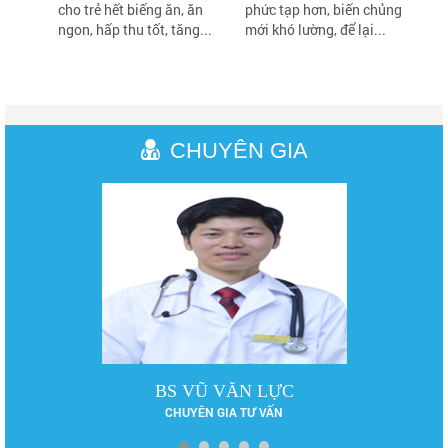
cho trẻ hết biếng ăn, ăn
phức tạp hơn, biến chủng
ngon, hấp thu tốt, tăng...
mới khó lường, để lại...
CHUYÊN GIA
BS CK II PHẠM HƯNG CỦNG
BÁC SĨ CHUYÊN KHOA II