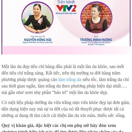
Một làn da đẹp tiêu chí hàng đầu phải là một làn da khỏe, sau mới
đến tiêu chí trắng sáng. Rất tiếc, trên thị trường ra đời hàng trăm
phương pháp được quảng cáo
làm trắng da
siêu tốc, làm trắng da chỉ
sau thời gian ngắn, làm trắng da theo phương pháp hiện đại nhất….
mà gần như xem nhẹ phần “bảo trì” một làn da khỏe đẹp.
Có một liệu pháp dưỡng da vừa trắng mịn vừa khỏe đẹp lại đơn giản,
tiện dụng hiện nay mà sự ra đời của nó đã thuyết phục được tất cả
những ai đang đi tìm cách cải thiện làn da xỉn màu, thiếu sức sống.
Quý vị khán giả, đặc biệt các chị em phụ nữ hãy đón xem
chương trình hữu ích này để tìm được liệu pháp chăm sóc da