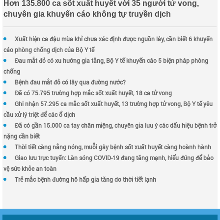
Hơn 135.800 ca sốt xuất huyết với 35 người tử vong,
chuyên gia khuyến cáo không tự truyền dịch
Xuất hiện ca đậu mùa khỉ chưa xác định được nguồn lây, cần biết 6 khuyến
cáo phòng chống dịch của Bộ Y tế
Đau mắt đỏ có xu hướng gia tăng, Bộ Y tế khuyến cáo 5 biện pháp phòng
chống
Bệnh đau mắt đỏ có lây qua đường nước?
Đã có 75.795 trường hợp mắc sốt xuất huyết, 18 ca tử vong
Ghi nhận 57.295 ca mắc sốt xuất huyết, 13 trường hợp tử vong, Bộ Y tế yêu
cầu xử lý triệt để các ổ dịch
Đã có gần 15.000 ca tay chân miệng, chuyên gia lưu ý các dấu hiệu bệnh trở
nặng cần biết
Thời tiết càng nắng nóng, muỗi gây bệnh sốt xuất huyết càng hoành hành
Giao lưu trực tuyến: Làn sóng COVID-19 đang tăng mạnh, hiểu đúng để bảo
vệ sức khỏe an toàn
Trẻ mắc bệnh đường hô hấp gia tăng do thời tiết lạnh