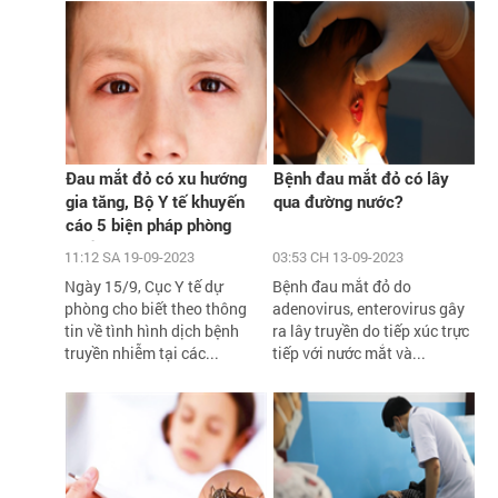
Đau mắt đỏ có xu hướng
Bệnh đau mắt đỏ có lây
gia tăng, Bộ Y tế khuyến
qua đường nước?
cáo 5 biện pháp phòng
chống
11:12 SA 19-09-2023
03:53 CH 13-09-2023
Ngày 15/9, Cục Y tế dự
Bệnh đau mắt đỏ do
phòng cho biết theo thông
adenovirus, enterovirus gây
tin về tình hình dịch bệnh
ra lây truyền do tiếp xúc trực
truyền nhiễm tại các...
tiếp với nước mắt và...