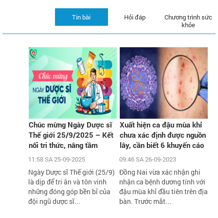
Tin bài
Hỏi đáp
Chương trình sức
khỏe
Chúc mừng Ngày Dược sĩ
Xuất hiện ca đậu mùa khỉ
Thế giới 25/9/2025 – Kết
chưa xác định được nguồn
nối tri thức, nâng tầm
lây, cần biết 6 khuyến cáo
chăm sóc sức khỏe cộng
phòng chống dịch của Bộ Y
11:58 SA 25-09-2025
09:46 SA 26-09-2023
đồng
tế
Ngày Dược sĩ Thế giới (25/9)
Đồng Nai vừa xác nhận ghi
là dịp để tri ân và tôn vinh
nhận ca bệnh dương tính với
những đóng góp bền bỉ của
đậu mùa khỉ đầu tiên trên địa
đội ngũ dược sĩ...
bàn. Trước mắt...