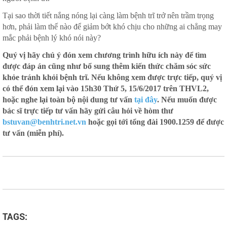
Tại sao thời tiết nắng nóng lại càng làm bệnh trĩ trở nên trầm trọng
hơn, phải làm thế nào để giảm bớt khó chịu cho những ai chẳng may
mắc phải bệnh lý khó nói này?
Quý vị hãy chú ý đón xem chương trình hữu ích này để tìm
được đáp án cũng như bổ sung thêm kiến thức chăm sóc sức
khỏe tránh khỏi bệnh trĩ. Nếu không xem được trực tiếp, quý vị
có thể đón xem lại vào 15h30 Thứ 5, 15/6/2017 trên THVL2,
hoặc nghe lại toàn bộ nội dung tư vấn
tại đây
. Nếu muốn được
bác sĩ trực tiếp tư vấn hãy gửi câu hỏi về hòm thư
bstuvan@benhtri.net.vn
hoặc gọi tới tổng đài 1900.1259 để được
tư vấn (miễn phí).
TAGS: