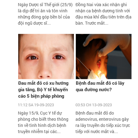
đồng
tế
Ngày Dược sĩ Thế giới (25/9)
Đồng Nai vừa xác nhận ghi
là dịp để tri ân và tôn vinh
nhận ca bệnh dương tính với
những đóng góp bền bỉ của
đậu mùa khỉ đầu tiên trên địa
đội ngũ dược sĩ...
bàn. Trước mắt...
Đau mắt đỏ có xu hướng
Bệnh đau mắt đỏ có lây
gia tăng, Bộ Y tế khuyến
qua đường nước?
cáo 5 biện pháp phòng
chống
11:12 SA 19-09-2023
03:53 CH 13-09-2023
Ngày 15/9, Cục Y tế dự
Bệnh đau mắt đỏ do
phòng cho biết theo thông
adenovirus, enterovirus gây
tin về tình hình dịch bệnh
ra lây truyền do tiếp xúc trực
truyền nhiễm tại các...
tiếp với nước mắt và...