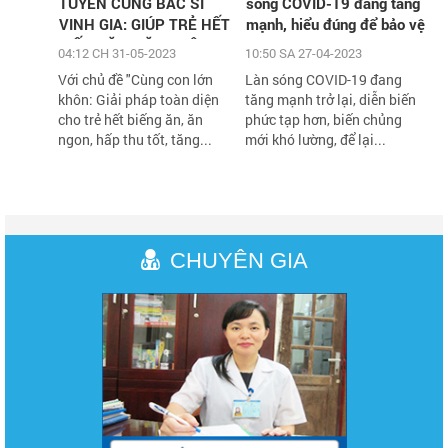
TUYẾN CÙNG BÁC SĨ
sóng COVID-19 đang tăng
VINH GIA: GIÚP TRẺ HẾT
mạnh, hiểu đúng để bảo vệ
BIẾNG ĂN, TĂNG CÂN,
sức khỏe an toàn
04:12 CH 31-05-2023
10:50 SA 27-04-2023
TĂNG CHIỀU CAO VỚI
Với chủ đề "Cùng con lớn
Làn sóng COVID-19 đang
HÀNG NGÀN QUÀ TẶNG
khôn: Giải pháp toàn diện
tăng mạnh trở lại, diễn biến
H
cho trẻ hết biếng ăn, ăn
phức tạp hơn, biến chủng
ngon, hấp thu tốt, tăng...
mới khó lường, để lại...
CHUYÊN GIA