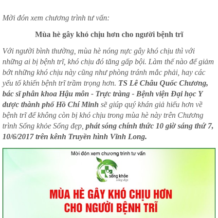
Mời đón xem chương trình tư vấn:
Mùa hè gây khó chịu hơn cho người bệnh trĩ
Với người bình thường, mùa hè nóng nực gây khó chịu thì với
những ai bị bệnh trĩ, khó chịu đó tăng gấp bội. Làm thế nào để giảm
bớt những khó chịu này cũng như phòng tránh mắc phải, hay các
yếu tố khiến bệnh trĩ trầm trọng hơn.
TS Lê Châu Quốc Chương,
bác sĩ phân khoa Hậu môn - Trực tràng - Bệnh viện Đại học Y
dược thành phố Hồ Chí Minh
sẽ giúp quý khán giả hiểu hơn về
bệnh trĩ để không còn bị khó chịu trong mùa hè này trên Chương
trình Sống khỏe Sống đẹp,
phát sóng chính thức 10 giờ sáng thứ 7,
10/6/2017 trên kênh Truyền hình Vĩnh Long.