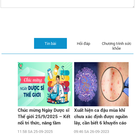
Tin bài
Hỏi đáp
Chương trình sức
khỏe
Chúc mừng Ngày Dược sĩ
Xuất hiện ca đậu mùa khỉ
Thế giới 25/9/2025 – Kết
chưa xác định được nguồn
nối tri thức, nâng tầm
lây, cần biết 6 khuyến cáo
chăm sóc sức khỏe cộng
phòng chống dịch của Bộ Y
11:58 SA 25-09-2025
09:46 SA 26-09-2023