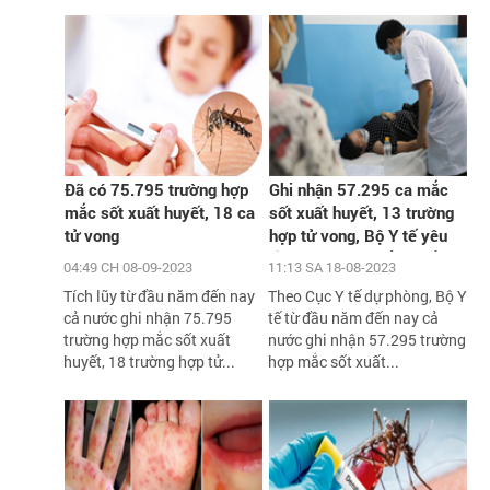
Đã có 75.795 trường hợp
Ghi nhận 57.295 ca mắc
mắc sốt xuất huyết, 18 ca
sốt xuất huyết, 13 trường
tử vong
hợp tử vong, Bộ Y tế yêu
cầu xử lý triệt để các ổ
04:49 CH 08-09-2023
11:13 SA 18-08-2023
dịch
Tích lũy từ đầu năm đến nay
Theo Cục Y tế dự phòng, Bộ Y
cả nước ghi nhận 75.795
tế từ đầu năm đến nay cả
trường hợp mắc sốt xuất
nước ghi nhận 57.295 trường
huyết, 18 trường hợp tử...
hợp mắc sốt xuất...