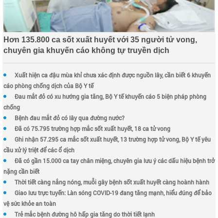
Hơn 135.800 ca sốt xuất huyết với 35 người tử vong,
chuyên gia khuyến cáo không tự truyền dịch
Xuất hiện ca đậu mùa khỉ chưa xác định được nguồn lây, cần biết 6 khuyến
cáo phòng chống dịch của Bộ Y tế
Đau mắt đỏ có xu hướng gia tăng, Bộ Y tế khuyến cáo 5 biện pháp phòng
chống
Bệnh đau mắt đỏ có lây qua đường nước?
Đã có 75.795 trường hợp mắc sốt xuất huyết, 18 ca tử vong
Ghi nhận 57.295 ca mắc sốt xuất huyết, 13 trường hợp tử vong, Bộ Y tế yêu
cầu xử lý triệt để các ổ dịch
Đã có gần 15.000 ca tay chân miệng, chuyên gia lưu ý các dấu hiệu bệnh trở
nặng cần biết
Thời tiết càng nắng nóng, muỗi gây bệnh sốt xuất huyết càng hoành hành
Giao lưu trực tuyến: Làn sóng COVID-19 đang tăng mạnh, hiểu đúng để bảo
vệ sức khỏe an toàn
Trẻ mắc bệnh đường hô hấp gia tăng do thời tiết lạnh