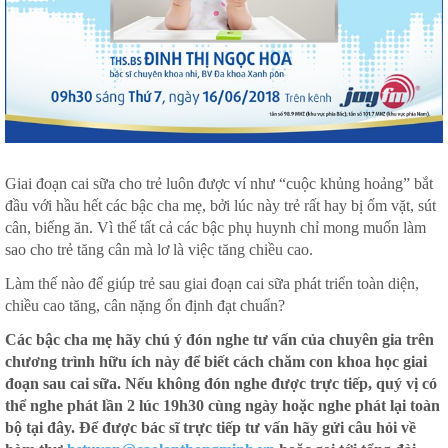
Giai đoạn cai sữa cho trẻ luôn được ví như “cuộc khủng hoảng” bắt
đầu với hầu hết các bậc cha mẹ, bởi lúc này trẻ rất hay bị ốm vặt, sút
cân, biếng ăn. Vì thế tất cả các bậc phụ huynh chỉ mong muốn làm
sao cho trẻ tăng cân mà lơ là việc tăng chiều cao.
Làm thế nào để giúp trẻ sau giai đoạn cai sữa phát triển toàn diện,
chiều cao tăng, cân nặng ổn định đạt chuẩn?
Các bậc cha mẹ hãy chú ý đón nghe tư vấn của chuyên gia trên
chương trình hữu ích này để biết cách chăm con khoa học giai
đoạn sau cai sữa. Nếu không đón nghe được trực tiếp, quý vị có
thể nghe phát lần 2 lúc 19h30 cùng ngày hoặc nghe phát lại toàn
bộ tại đây. Để được bác sĩ trực tiếp tư vấn hãy gửi câu hỏi về