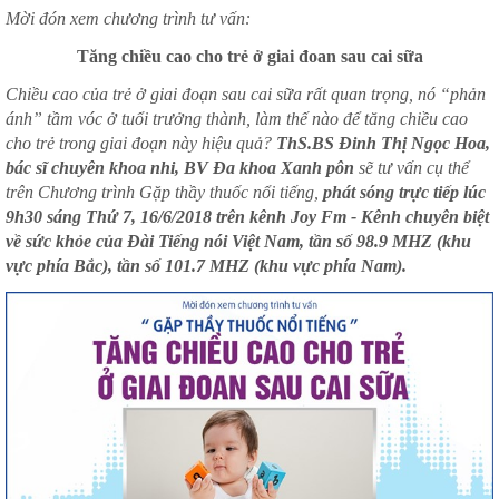
Mời đón xem chương trình tư vấn:
Tăng chiều cao cho trẻ ở giai đoan sau cai sữa
Chiều cao của trẻ ở giai đoạn sau cai sữa rất quan trọng, nó “phản
ánh” tầm vóc ở tuổi trưởng thành, làm thế nào để tăng chiều cao
cho trẻ trong giai đoạn này hiệu quả?
ThS.BS Đinh Thị Ngọc Hoa,
bác sĩ chuyên khoa nhi, BV Đa khoa Xanh pôn
sẽ tư vấn cụ thể
trên Chương trình Gặp thầy thuốc nổi tiếng,
phát sóng trực tiếp lúc
9h30 sáng Thứ 7, 16/6/2018 trên kênh Joy Fm - Kênh chuyên biệt
về sức khỏe của Đài Tiếng nói Việt Nam, tần số 98.9 MHZ (khu
vực phía Bắc), tần số 101.7 MHZ (khu vực phía Nam).