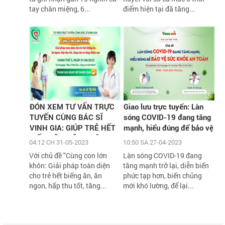
tay chân miệng, 6...
điểm hiện tại đã tăng...
ĐÓN XEM TƯ VẤN TRỰC
Giao lưu trực tuyến: Làn
TUYẾN CÙNG BÁC SĨ
sóng COVID-19 đang tăng
VINH GIA: GIÚP TRẺ HẾT
mạnh, hiểu đúng để bảo vệ
BIẾNG ĂN, TĂNG CÂN,
sức khỏe an toàn
04:12 CH 31-05-2023
10:50 SA 27-04-2023
TĂNG CHIỀU CAO VỚI
Với chủ đề "Cùng con lớn
Làn sóng COVID-19 đang
HÀNG NGÀN QUÀ TẶNG
khôn: Giải pháp toàn diện
tăng mạnh trở lại, diễn biến
H
cho trẻ hết biếng ăn, ăn
phức tạp hơn, biến chủng
ngon, hấp thu tốt, tăng...
mới khó lường, để lại...