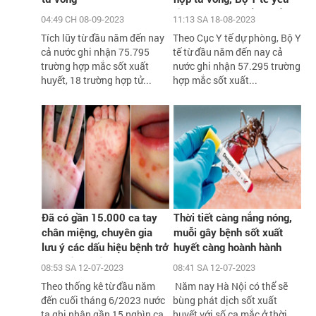
cầu xử lý triệt để các ổ
04:49 CH 08-09-2023
11:13 SA 18-08-2023
dịch
Tích lũy từ đầu năm đến nay
Theo Cục Y tế dự phòng, Bộ Y
cả nước ghi nhận 75.795
tế từ đầu năm đến nay cả
trường hợp mắc sốt xuất
nước ghi nhận 57.295 trường
huyết, 18 trường hợp tử...
hợp mắc sốt xuất...
Đã có gần 15.000 ca tay
Thời tiết càng nắng nóng,
chân miệng, chuyên gia
muỗi gây bệnh sốt xuất
lưu ý các dấu hiệu bệnh trở
huyết càng hoành hành
nặng cần biết
08:53 SA 12-07-2023
08:41 SA 12-07-2023
Theo thống kê từ đầu năm
Năm nay Hà Nội có thể sẽ
đến cuối tháng 6/2023 nước
bùng phát dịch sốt xuất
ta ghi nhận gần 15 nghìn ca
huyết với số ca mắc ở thời