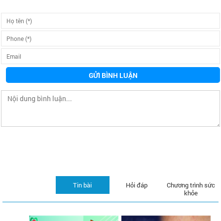
GỬI BÌNH LUẬN
Tin bài
Hỏi đáp
Chương trình sức
khỏe