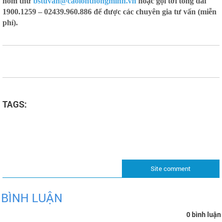
hòm thư
bstuvan@caolonthongminh.vn
hoặc gọi tới tổng đài
1900.1259 – 02439.960.886 để được các chuyên gia tư vấn (miễn
phí).
TAGS:
Site comment
BÌNH LUẬN
0 bình luận