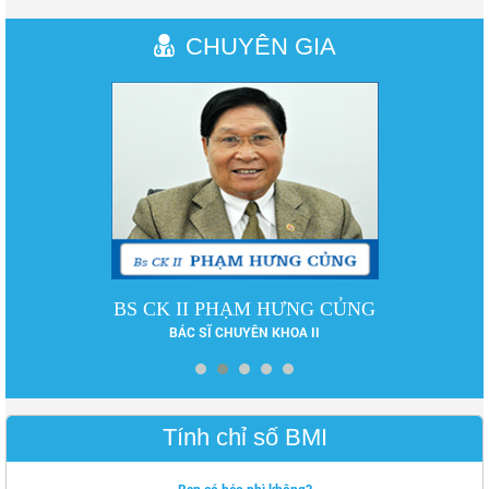
CHUYÊN GIA
DS LÊ PHƯƠNG
DƯỢC SĨ ĐẠI HỌC
Tính chỉ số BMI