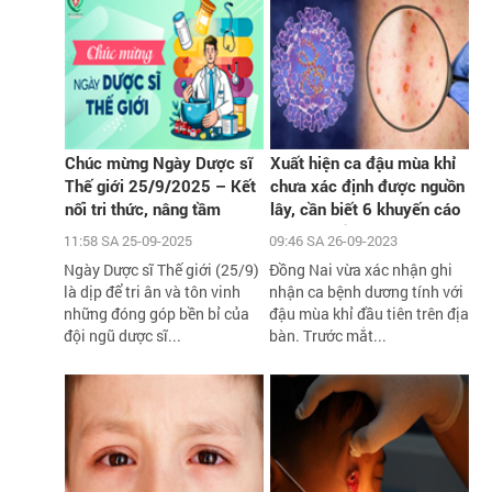
Chúc mừng Ngày Dược sĩ
Xuất hiện ca đậu mùa khỉ
Thế giới 25/9/2025 – Kết
chưa xác định được nguồn
nối tri thức, nâng tầm
lây, cần biết 6 khuyến cáo
chăm sóc sức khỏe cộng
phòng chống dịch của Bộ Y
11:58 SA 25-09-2025
09:46 SA 26-09-2023
đồng
tế
Ngày Dược sĩ Thế giới (25/9)
Đồng Nai vừa xác nhận ghi
là dịp để tri ân và tôn vinh
nhận ca bệnh dương tính với
những đóng góp bền bỉ của
đậu mùa khỉ đầu tiên trên địa
đội ngũ dược sĩ...
bàn. Trước mắt...