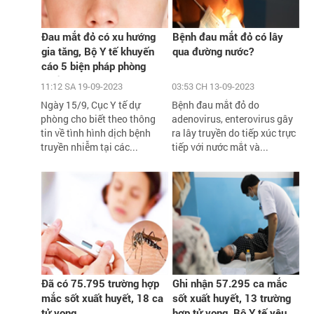
Đau mắt đỏ có xu hướng
Bệnh đau mắt đỏ có lây
gia tăng, Bộ Y tế khuyến
qua đường nước?
cáo 5 biện pháp phòng
chống
11:12 SA 19-09-2023
03:53 CH 13-09-2023
Ngày 15/9, Cục Y tế dự
Bệnh đau mắt đỏ do
phòng cho biết theo thông
adenovirus, enterovirus gây
tin về tình hình dịch bệnh
ra lây truyền do tiếp xúc trực
truyền nhiễm tại các...
tiếp với nước mắt và...
Đã có 75.795 trường hợp
Ghi nhận 57.295 ca mắc
mắc sốt xuất huyết, 18 ca
sốt xuất huyết, 13 trường
tử vong
hợp tử vong, Bộ Y tế yêu