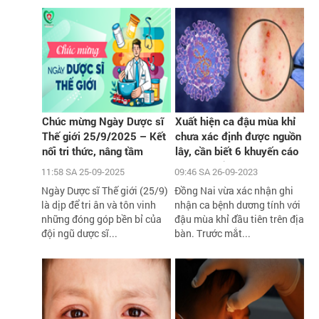
Chúc mừng Ngày Dược sĩ
Xuất hiện ca đậu mùa khỉ
Thế giới 25/9/2025 – Kết
chưa xác định được nguồn
nối tri thức, nâng tầm
lây, cần biết 6 khuyến cáo
chăm sóc sức khỏe cộng
phòng chống dịch của Bộ Y
11:58 SA 25-09-2025
09:46 SA 26-09-2023
đồng
tế
Ngày Dược sĩ Thế giới (25/9)
Đồng Nai vừa xác nhận ghi
là dịp để tri ân và tôn vinh
nhận ca bệnh dương tính với
những đóng góp bền bỉ của
đậu mùa khỉ đầu tiên trên địa
đội ngũ dược sĩ...
bàn. Trước mắt...