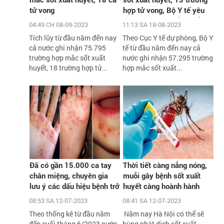
tử vong
hợp tử vong, Bộ Y tế yêu
cầu xử lý triệt để các ổ
04:49 CH 08-09-2023
11:13 SA 18-08-2023
dịch
Tích lũy từ đầu năm đến nay
Theo Cục Y tế dự phòng, Bộ Y
cả nước ghi nhận 75.795
tế từ đầu năm đến nay cả
trường hợp mắc sốt xuất
nước ghi nhận 57.295 trường
huyết, 18 trường hợp tử...
hợp mắc sốt xuất...
Đã có gần 15.000 ca tay
Thời tiết càng nắng nóng,
chân miệng, chuyên gia
muỗi gây bệnh sốt xuất
lưu ý các dấu hiệu bệnh trở
huyết càng hoành hành
nặng cần biết
08:53 SA 12-07-2023
08:41 SA 12-07-2023
Theo thống kê từ đầu năm
Năm nay Hà Nội có thể sẽ
đến cuối tháng 6/2023 nước
bùng phát dịch sốt xuất