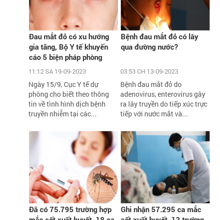
Đau mắt đỏ có xu hướng
Bệnh đau mắt đỏ có lây
gia tăng, Bộ Y tế khuyến
qua đường nước?
cáo 5 biện pháp phòng
chống
11:12 SA 19-09-2023
03:53 CH 13-09-2023
Ngày 15/9, Cục Y tế dự
Bệnh đau mắt đỏ do
phòng cho biết theo thông
adenovirus, enterovirus gây
tin về tình hình dịch bệnh
ra lây truyền do tiếp xúc trực
truyền nhiễm tại các...
tiếp với nước mắt và...
Đã có 75.795 trường hợp
Ghi nhận 57.295 ca mắc
mắc sốt xuất huyết, 18 ca
sốt xuất huyết, 13 trường