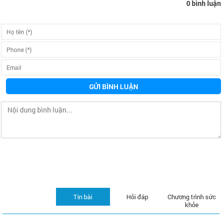
0 bình luận
GỬI BÌNH LUẬN
Tin bài
Hỏi đáp
Chương trình sức
khỏe