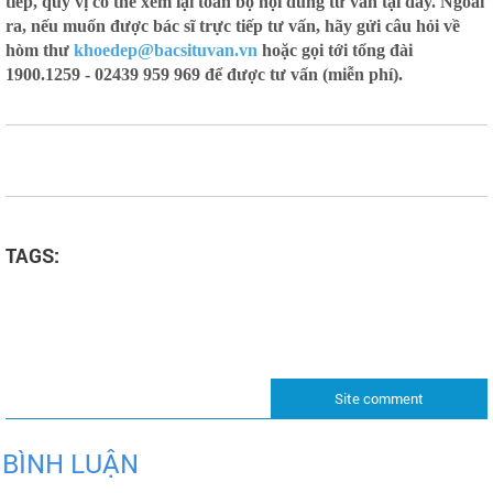
tiếp, quý vị có thể xem lại toàn bộ nội dung tư vấn tại đây. Ngoài
ra, nếu muốn được bác sĩ trực tiếp tư vấn, hãy gửi câu hỏi về
hòm thư
khoedep@bacsituvan.vn
hoặc gọi tới tổng đài
1900.1259 - 02439 959 969 để được tư vấn (miễn phí).
TAGS:
Site comment
BÌNH LUẬN