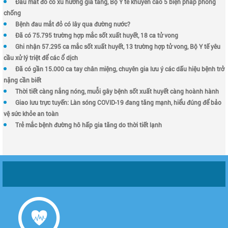
Đau mắt đỏ có xu hướng gia tăng, Bộ Y tế khuyến cáo 5 biện pháp phòng
chống
Bệnh đau mắt đỏ có lây qua đường nước?
Đã có 75.795 trường hợp mắc sốt xuất huyết, 18 ca tử vong
Ghi nhận 57.295 ca mắc sốt xuất huyết, 13 trường hợp tử vong, Bộ Y tế yêu
cầu xử lý triệt để các ổ dịch
Đã có gần 15.000 ca tay chân miệng, chuyên gia lưu ý các dấu hiệu bệnh trở
nặng cần biết
Thời tiết càng nắng nóng, muỗi gây bệnh sốt xuất huyết càng hoành hành
Giao lưu trực tuyến: Làn sóng COVID-19 đang tăng mạnh, hiểu đúng để bảo
vệ sức khỏe an toàn
Trẻ mắc bệnh đường hô hấp gia tăng do thời tiết lạnh