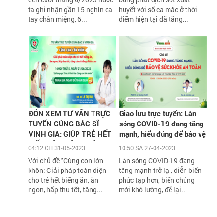
ta ghi nhận gần 15 nghìn ca
huyết với số ca mắc ở thời
tay chân miệng, 6...
điểm hiện tại đã tăng...
ĐÓN XEM TƯ VẤN TRỰC
Giao lưu trực tuyến: Làn
TUYẾN CÙNG BÁC SĨ
sóng COVID-19 đang tăng
VINH GIA: GIÚP TRẺ HẾT
mạnh, hiểu đúng để bảo vệ
BIẾNG ĂN, TĂNG CÂN,
sức khỏe an toàn
04:12 CH 31-05-2023
10:50 SA 27-04-2023
TĂNG CHIỀU CAO VỚI
Với chủ đề "Cùng con lớn
Làn sóng COVID-19 đang
HÀNG NGÀN QUÀ TẶNG
khôn: Giải pháp toàn diện
tăng mạnh trở lại, diễn biến
H
cho trẻ hết biếng ăn, ăn
phức tạp hơn, biến chủng
ngon, hấp thu tốt, tăng...
mới khó lường, để lại...