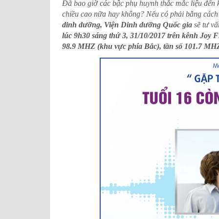
Đã bao giờ các bậc phụ huynh thắc mắc liệu đến kh
NGUYÊN GĐ TT DINH DƯỠNG VIỆN
CHUYÊN GIA TƯ VẤN
DDQG
chiều cao nữa hay không? Nếu có phải bằng các
dinh dưỡng, Viện Dinh dưỡng Quốc gia
sẽ tư vấ
lúc 9h30 sáng thứ 3, 31/10/2017 trên kênh Joy F
98.9 MHZ (khu vực phía Bắc), tần số 101.7 MH