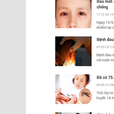
Đau mắt đ
chống
11:12 SA 19
Ngày 15/9, 
nhiễm tại c
Bệnh đau
03:53 CH 13
Bệnh đau mắ
với nước mắ
Đã có 75.
04:49 CH 08
Tích lũy t
huyết, 18 t