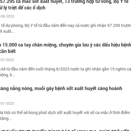
57.295 ca mắc sốt xuất huyết, 13 trường hợp tử vong, Bộ Y tế
 lý triệt để các ổ dịch
-08-2023
 tế dự phòng, Bộ Y tế từ đầu năm đến nay cả nước ghi nhận 57.295 trườ
t xuất...
 15.000 ca tay chân miệng, chuyên gia lưu ý các dấu hiệu bện
cần biết
-07-2023
 kê từ đầu năm đến cuối tháng 6/2023 nước ta ghi nhận gần 15 nghìn c
ệng, 6...
 càng nắng nóng, muỗi gây bệnh sốt xuất huyết càng hoành
-07-2023
 Nội có thể sẽ bùng phát dịch sốt xuất huyết với số ca mắc ở thời điểm
 tăng...