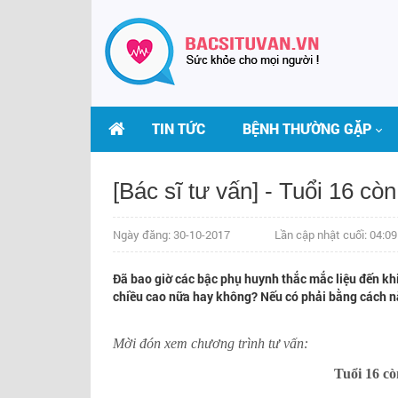
TIN TỨC
BỆNH THƯỜNG GẶP
[Bác sĩ tư vấn] - Tuổi 16 c
Ngày đăng: 30-10-2017
Lần cập nhật cuối: 04:0
Đã bao giờ các bậc phụ huynh thắc mắc liệu đến khi 
chiều cao nữa hay không? Nếu có phải bằng cách 
Mời đón xem chương trình tư vấn:
Tuổi 16 cò
THS.BS LÊ THỊ HẢI
BS VŨ VĂN LỰC