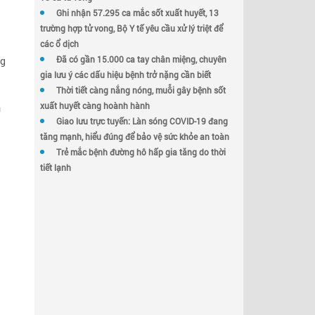
Ghi nhận 57.295 ca mắc sốt xuất huyết, 13
trường hợp tử vong, Bộ Y tế yêu cầu xử lý triệt để
các ổ dịch
Đã có gần 15.000 ca tay chân miệng, chuyên
ng
gia lưu ý các dấu hiệu bệnh trở nặng cần biết
Thời tiết càng nắng nóng, muỗi gây bệnh sốt
h
xuất huyết càng hoành hành
Giao lưu trực tuyến: Làn sóng COVID-19 đang
tăng mạnh, hiểu đúng để bảo vệ sức khỏe an toàn
Trẻ mắc bệnh đường hô hấp gia tăng do thời
a
tiết lạnh