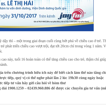
ỳ dậy thì – một trong giai đoạn cuối cùng bứt phá về chiều cao ở trẻ. T
trẻ phát triển chiều cao vượt trội, đạt tới 20cm chỉ trong vòng 1 năm. 
i.
u cao này, tuổi 16 hoàn toàn có thể tăng chiều cao cho trẻ, thậm chí giúp
thành.
a trên chương trình hữu ích này để biết cách làm thế nào tăng ch
rực tiếp, quý vị có thể nghe phát lần 2 lúc 19h30 cùng ngày hoặc
ực tiếp tư vấn hãy gửi câu hỏi về hòm thư
g đài 1900.1259 – 02439.960.886 để được các chuyên gia tư vấn (m