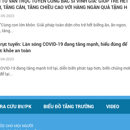
 TƯ VẤN TRỰC TUYẾN CÙNG BÁC SĨ VINH GIA: GIÚP TRẺ HẾT
N, TĂNG CÂN, TĂNG CHIỀU CAO VỚI HÀNG NGÀN QUÀ TẶNG H
-05-2023
"Cùng con lớn khôn: Giải pháp toàn diện cho trẻ hết biếng ăn, ăn ngon,
, tăng...
 trực tuyến: Làn sóng COVID-19 đang tăng mạnh, hiểu đúng để
ức khỏe an toàn
-04-2023
OVID-19 đang tăng mạnh trở lại, diễn biến phức tạp hơn, biến chủng mớ
ể lại...
RA CỨU BV/PK
BIỂU ĐỒ TĂNG TRƯỞNG
VIDEO
KHỎE CHO MỌI NGƯỜI