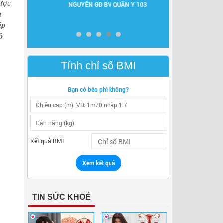
được
C
NGUYÊN GĐ BV QUÂN Y 103
NGUYÊN GĐ TT D
DD
n
ếp
ố
Tính chỉ số BMI
Bạn có béo phì không?
Kết quả BMI
Xem kết quả
TIN SỨC KHOẺ