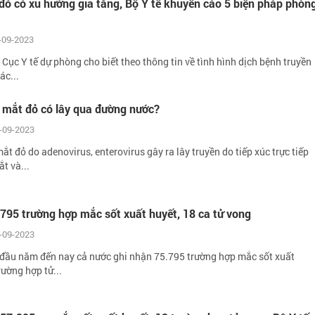
ỏ có xu hướng gia tăng, Bộ Y tế khuyến cáo 5 biện pháp phòn
-09-2023
Cục Y tế dự phòng cho biết theo thông tin về tình hình dịch bệnh truyền
ác...
 mắt đỏ có lây qua đường nước?
-09-2023
t đỏ do adenovirus, enterovirus gây ra lây truyền do tiếp xúc trực tiếp
t và...
795 trường hợp mắc sốt xuất huyết, 18 ca tử vong
-09-2023
ừ đầu năm đến nay cả nước ghi nhận 75.795 trường hợp mắc sốt xuất
rường hợp tử...