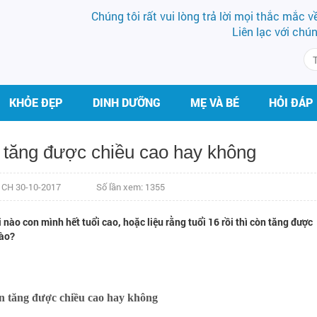
Chúng tôi rất vui lòng trả lời mọi thắc mắc 
Liên lạc với chú
KHỎE ĐẸP
DINH DƯỠNG
MẸ VÀ BÉ
HỎI ĐÁP
òn tăng được chiều cao hay không
9 CH 30-10-2017
Số lần xem: 1355
nào con mình hết tuổi cao, hoặc liệu rằng tuổi 16 rồi thì còn tăng được
nào?
n tăng được chiều cao hay không
BS CK II PHẠM HƯNG
DS LÊ PHƯƠ