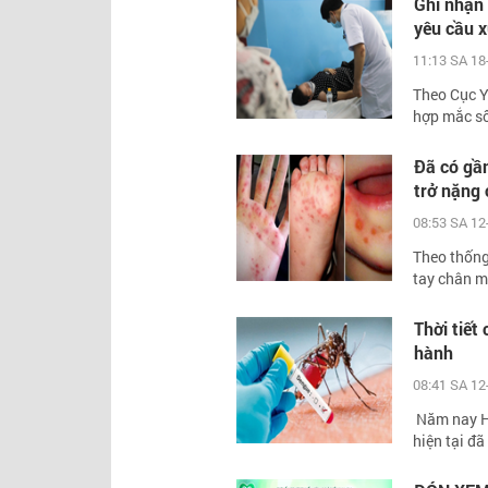
Ghi nhận 
yêu cầu xử
11:13 SA 18
Theo Cục Y
hợp mắc số
Đã có gần
trở nặng 
08:53 SA 12
Theo thống
tay chân mi
Thời tiết
hành
08:41 SA 12
Năm nay Hà
hiện tại đã