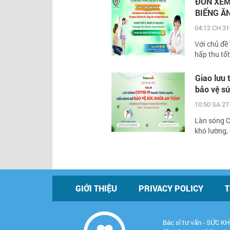
ĐÓN XEM
BIẾNG Ă
04:12 CH 31
Với chủ đề 
hấp thu tốt
Giao lưu
bảo vệ s
10:50 SA 27
Làn sóng C
khó lường, đ
GIỚI THIỆU
PRIVACY POLICY
T
Bác sĩ tư vấn - SỨC 