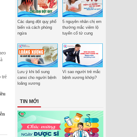
Các dạng đột quỵ phổ
5 nguyên nhân chị em
biến và cách phòng
thường mắc viêm lộ
ngừa
tuyến cổ tử cung
heo
Và
Lưu ý khi bổ sung
Vì sao người trẻ mắc
 trẻ
canxi cho người bệnh
bệnh xương khớp?
loãng xương
iều
TIN MỚI
iễn