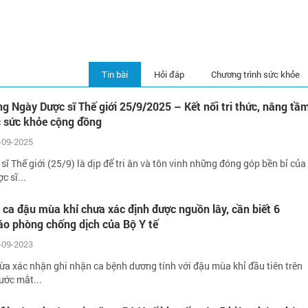
Tin bài
Hỏi đáp
Chương trình sức khỏe
 Ngày Dược sĩ Thế giới 25/9/2025 – Kết nối tri thức, nâng tầ
 sức khỏe cộng đồng
-09-2025
ĩ Thế giới (25/9) là dịp để tri ân và tôn vinh những đóng góp bền bỉ của
c sĩ...
 ca đậu mùa khỉ chưa xác định được nguồn lây, cần biết 6
áo phòng chống dịch của Bộ Y tế
-09-2023
ừa xác nhận ghi nhận ca bệnh dương tính với đậu mùa khỉ đầu tiên trên
ước mắt...