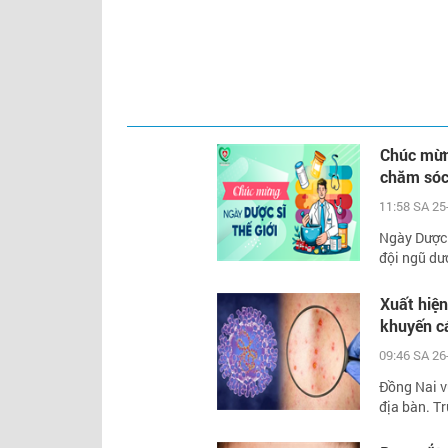
Chúc mừng
chăm sóc
11:58 SA 25
Ngày Dược s
đội ngũ dượ
Xuất hiện
khuyến c
09:46 SA 26
Đồng Nai v
địa bàn. Tr