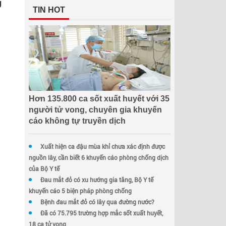
g
TIN HOT
Hơn 135.800 ca sốt xuất huyết với 35
người tử vong, chuyên gia khuyến
cáo không tự truyền dịch
Xuất hiện ca đậu mùa khỉ chưa xác định được
nguồn lây, cần biết 6 khuyến cáo phòng chống dịch
của Bộ Y tế
Đau mắt đỏ có xu hướng gia tăng, Bộ Y tế
khuyến cáo 5 biện pháp phòng chống
Bệnh đau mắt đỏ có lây qua đường nước?
Đã có 75.795 trường hợp mắc sốt xuất huyết,
18 ca tử vong