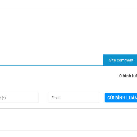
Site comment
0 bình lu
GỬI BÌNH LUẬ