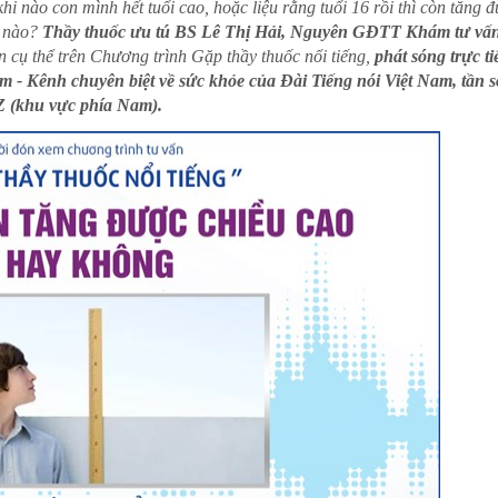
i nào con mình hết tuổi cao, hoặc liệu rằng tuổi 16 rồi thì còn tăng 
DƯỢC SĨ ĐẠI HỌ
CỦNG
h nào?
Thầy thuốc ưu tú
BS Lê Thị Hải, Nguyên GĐTT Khám tư vấ
BÁC SĨ CHUYÊN KHOA II
n cụ thể trên Chương trình Gặp thầy thuốc nổi tiếng,
phát sóng trực ti
m - Kênh chuyên biệt về sức khỏe của Đài Tiếng nói Việt Nam, tần s
Z (khu vực phía Nam).