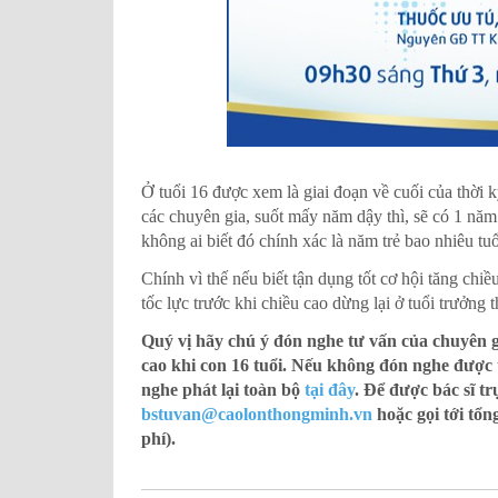
Ở tuổi 16 được xem là giai đoạn về cuối của thời k
các chuyên gia, suốt mấy năm dậy thì, sẽ có 1 năm 
không ai biết đó chính xác là năm trẻ bao nhiêu tuổ
Chính vì thế nếu biết tận dụng tốt cơ hội tăng chiề
tốc lực trước khi chiều cao dừng lại ở tuổi trưởng 
Quý vị hãy chú ý đón nghe tư vấn của chuyên gi
cao khi con 16 tuổi. Nếu không đón nghe được t
nghe phát lại toàn bộ
tại đây
. Để được bác sĩ tr
bstuvan@caolonthongminh.vn
hoặc gọi tới tổn
phí).