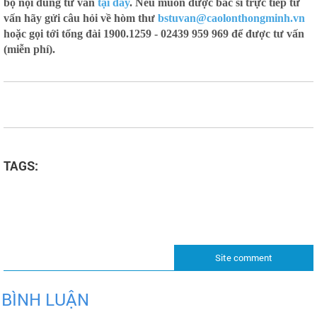
bộ nội dung tư vấn
tại đây
. Nếu muốn được bác sĩ trực tiếp tư
vấn hãy gửi câu hỏi về hòm thư
bstuvan@caolonthongminh.vn
hoặc gọi tới tổng đài 1900.1259 - 02439 959 969 để được tư vấn
(miễn phí).
TAGS:
Site comment
BÌNH LUẬN