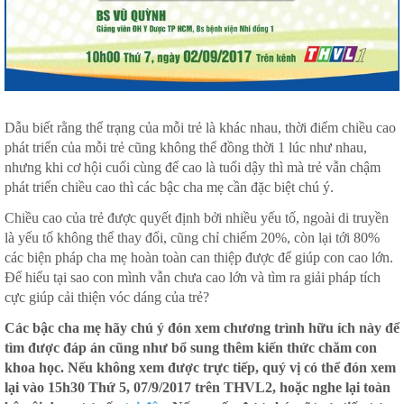
Dẫu biết rằng thể trạng của mỗi trẻ là khác nhau, thời điểm chiều cao
phát triển của mỗi trẻ cũng không thể đồng thời 1 lúc như nhau,
nhưng khi cơ hội cuối cùng để cao là tuổi dậy thì mà trẻ vẫn chậm
phát triển chiều cao thì các bậc cha mẹ cần đặc biệt chú ý.
Chiều cao của trẻ được quyết định bởi nhiều yếu tố, ngoài di truyền
là yếu tố không thể thay đổi, cũng chỉ chiếm 20%, còn lại tới 80%
các biện pháp cha mẹ hoàn toàn can thiệp được để giúp con cao lớn.
Để hiểu tại sao con mình vẫn chưa cao lớn và tìm ra giải pháp tích
cực giúp cải thiện vóc dáng của trẻ?
Các bậc cha mẹ hãy chú ý đón xem chương trình hữu ích này để
tìm được đáp án cũng như bổ sung thêm kiến thức chăm con
khoa học. Nếu không xem được trực tiếp, quý vị có thể đón xem
lại vào 15h30 Thứ 5, 07/9/2017 trên THVL2, hoặc nghe lại toàn