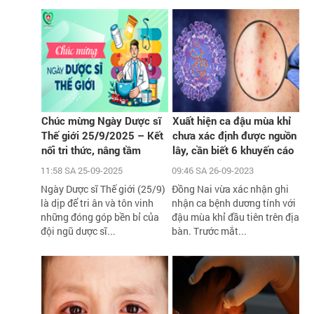
Chúc mừng Ngày Dược sĩ
Xuất hiện ca đậu mùa khỉ
Thế giới 25/9/2025 – Kết
chưa xác định được nguồn
nối tri thức, nâng tầm
lây, cần biết 6 khuyến cáo
chăm sóc sức khỏe cộng
phòng chống dịch của Bộ Y
11:58 SA 25-09-2025
09:46 SA 26-09-2023
đồng
tế
Ngày Dược sĩ Thế giới (25/9)
Đồng Nai vừa xác nhận ghi
là dịp để tri ân và tôn vinh
nhận ca bệnh dương tính với
những đóng góp bền bỉ của
đậu mùa khỉ đầu tiên trên địa
đội ngũ dược sĩ...
bàn. Trước mắt...