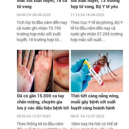
mắc sốt xuất huyết, 18 ca
sốt xuất huyết, 13 trường
tử vong
hợp tử vong, Bộ Y tế yêu
cầu xử lý triệt để các ổ
04:49 CH 08-09-2023
11:13 SA 18-08-2023
dịch
Tích lũy từ đầu năm đến nay
Theo Cục Y tế dự phòng, Bộ Y
cả nước ghi nhận 75.795
tế từ đầu năm đến nay cả
trường hợp mắc sốt xuất
nước ghi nhận 57.295 trường
huyết, 18 trường hợp tử...
hợp mắc sốt xuất...
Đã có gần 15.000 ca tay
Thời tiết càng nắng nóng,
chân miệng, chuyên gia
muỗi gây bệnh sốt xuất
lưu ý các dấu hiệu bệnh trở
huyết càng hoành hành
nặng cần biết
08:53 SA 12-07-2023
08:41 SA 12-07-2023
Theo thống kê từ đầu năm
Năm nay Hà Nội có thể sẽ