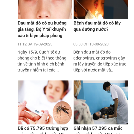
Đau mắt đỏ có xu hướng
Bệnh đau mắt đỏ có lây
gia tăng, Bộ Y tế khuyến
qua đường nước?
cáo 5 biện pháp phòng
chống
11:12 SA 19-09-2023
03:53 CH 13-09-2023
Ngày 15/9, Cục Y tế dự
Bệnh đau mắt đỏ do
phòng cho biết theo thông
adenovirus, enterovirus gây
tin về tình hình dịch bệnh
ra lây truyền do tiếp xúc trực
truyền nhiễm tại các...
tiếp với nước mắt và...
Đã có 75.795 trường hợp
Ghi nhận 57.295 ca mắc