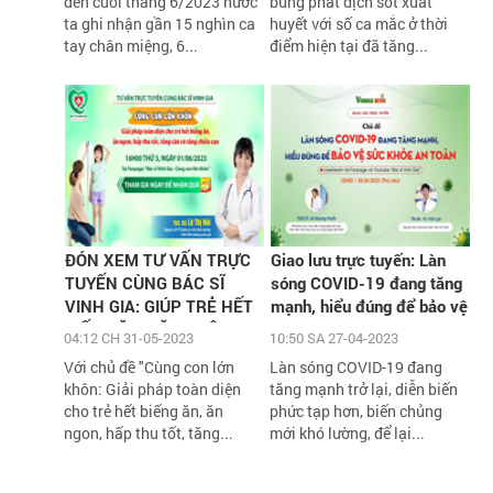
đến cuối tháng 6/2023 nước
bùng phát dịch sốt xuất
ta ghi nhận gần 15 nghìn ca
huyết với số ca mắc ở thời
tay chân miệng, 6...
điểm hiện tại đã tăng...
ĐÓN XEM TƯ VẤN TRỰC
Giao lưu trực tuyến: Làn
TUYẾN CÙNG BÁC SĨ
sóng COVID-19 đang tăng
VINH GIA: GIÚP TRẺ HẾT
mạnh, hiểu đúng để bảo vệ
BIẾNG ĂN, TĂNG CÂN,
sức khỏe an toàn
04:12 CH 31-05-2023
10:50 SA 27-04-2023
TĂNG CHIỀU CAO VỚI
Với chủ đề "Cùng con lớn
Làn sóng COVID-19 đang
HÀNG NGÀN QUÀ TẶNG
khôn: Giải pháp toàn diện
tăng mạnh trở lại, diễn biến
H
cho trẻ hết biếng ăn, ăn
phức tạp hơn, biến chủng
ngon, hấp thu tốt, tăng...
mới khó lường, để lại...