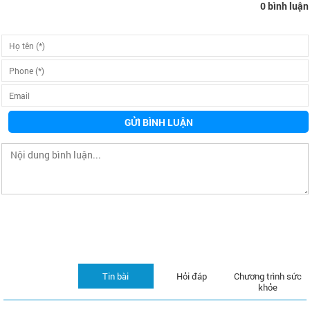
0 bình luận
GỬI BÌNH LUẬN
Tin bài
Hỏi đáp
Chương trình sức
khỏe