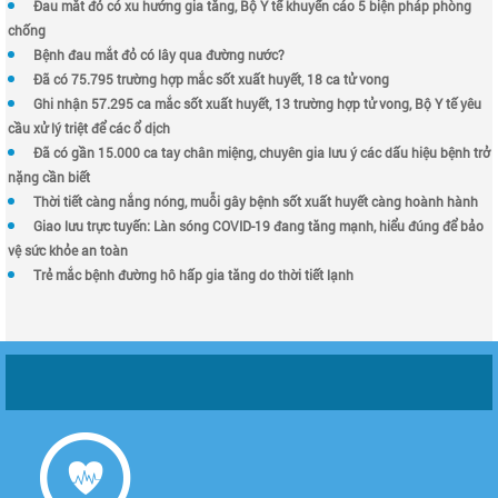
Đau mắt đỏ có xu hướng gia tăng, Bộ Y tế khuyến cáo 5 biện pháp phòng
chống
Bệnh đau mắt đỏ có lây qua đường nước?
Đã có 75.795 trường hợp mắc sốt xuất huyết, 18 ca tử vong
Ghi nhận 57.295 ca mắc sốt xuất huyết, 13 trường hợp tử vong, Bộ Y tế yêu
cầu xử lý triệt để các ổ dịch
Đã có gần 15.000 ca tay chân miệng, chuyên gia lưu ý các dấu hiệu bệnh trở
nặng cần biết
Thời tiết càng nắng nóng, muỗi gây bệnh sốt xuất huyết càng hoành hành
Giao lưu trực tuyến: Làn sóng COVID-19 đang tăng mạnh, hiểu đúng để bảo
vệ sức khỏe an toàn
Trẻ mắc bệnh đường hô hấp gia tăng do thời tiết lạnh