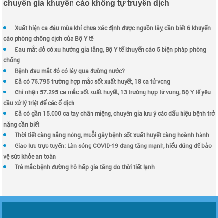
chuyên gia khuyến cáo không tự truyền dịch
Xuất hiện ca đậu mùa khỉ chưa xác định được nguồn lây, cần biết 6 khuyến
cáo phòng chống dịch của Bộ Y tế
Đau mắt đỏ có xu hướng gia tăng, Bộ Y tế khuyến cáo 5 biện pháp phòng
chống
Bệnh đau mắt đỏ có lây qua đường nước?
Đã có 75.795 trường hợp mắc sốt xuất huyết, 18 ca tử vong
Ghi nhận 57.295 ca mắc sốt xuất huyết, 13 trường hợp tử vong, Bộ Y tế yêu
cầu xử lý triệt để các ổ dịch
Đã có gần 15.000 ca tay chân miệng, chuyên gia lưu ý các dấu hiệu bệnh trở
nặng cần biết
Thời tiết càng nắng nóng, muỗi gây bệnh sốt xuất huyết càng hoành hành
Giao lưu trực tuyến: Làn sóng COVID-19 đang tăng mạnh, hiểu đúng để bảo
vệ sức khỏe an toàn
Trẻ mắc bệnh đường hô hấp gia tăng do thời tiết lạnh