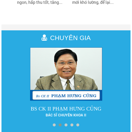
ngon, hấp thu tốt, tăng...
mới khó lường, để lại...
CHUYÊN GIA
DS LÊ PHƯƠNG
DƯỢC SĨ ĐẠI HỌC