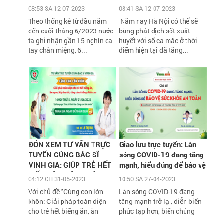
nặng cần biết
08:53 SA 12-07-2023
08:41 SA 12-07-2023
Theo thống kê từ đầu năm
Năm nay Hà Nội có thể sẽ
đến cuối tháng 6/2023 nước
bùng phát dịch sốt xuất
ta ghi nhận gần 15 nghìn ca
huyết với số ca mắc ở thời
tay chân miệng, 6...
điểm hiện tại đã tăng...
ĐÓN XEM TƯ VẤN TRỰC
Giao lưu trực tuyến: Làn
TUYẾN CÙNG BÁC SĨ
sóng COVID-19 đang tăng
VINH GIA: GIÚP TRẺ HẾT
mạnh, hiểu đúng để bảo vệ
BIẾNG ĂN, TĂNG CÂN,
sức khỏe an toàn
04:12 CH 31-05-2023
10:50 SA 27-04-2023
TĂNG CHIỀU CAO VỚI
Với chủ đề "Cùng con lớn
Làn sóng COVID-19 đang
HÀNG NGÀN QUÀ TẶNG
khôn: Giải pháp toàn diện
tăng mạnh trở lại, diễn biến
H
cho trẻ hết biếng ăn, ăn
phức tạp hơn, biến chủng