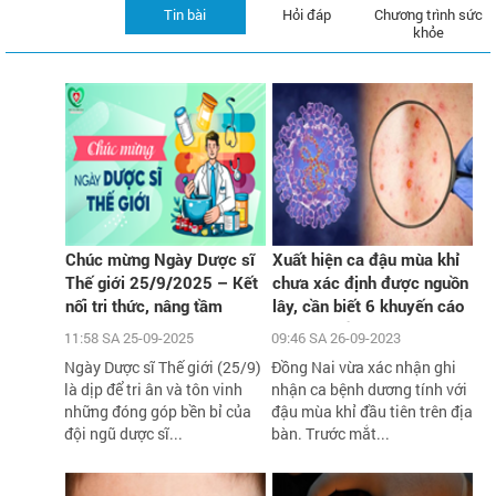
Tin bài
Hỏi đáp
Chương trình sức
khỏe
Chúc mừng Ngày Dược sĩ
Xuất hiện ca đậu mùa khỉ
Thế giới 25/9/2025 – Kết
chưa xác định được nguồn
nối tri thức, nâng tầm
lây, cần biết 6 khuyến cáo
chăm sóc sức khỏe cộng
phòng chống dịch của Bộ Y
11:58 SA 25-09-2025
09:46 SA 26-09-2023
đồng
tế
Ngày Dược sĩ Thế giới (25/9)
Đồng Nai vừa xác nhận ghi
là dịp để tri ân và tôn vinh
nhận ca bệnh dương tính với
những đóng góp bền bỉ của
đậu mùa khỉ đầu tiên trên địa
đội ngũ dược sĩ...
bàn. Trước mắt...