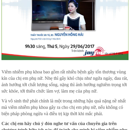
Viêm nhiễm phụ khoa bao gồm rất nhiều bệnh gây tổn thương vùng
kín của chị em phụ nữ. Nhẹ thì gây khó chịu như ngứa ngáy, đau rát,
ảnh hưởng tới chất lượng sống, nặng thì ảnh hưởng nghiêm trọng tới
sức khỏe, tới thiên chức làm vợ, làm mẹ của phụ nữ.
Và vô sinh thứ phát chính là một trong những hậu quả nặng nề nhất
mà viêm nhiễm phụ khoa gây ra cho chị em phụ nữ, nếu không có
biện pháp phòng ngừa và điều trị kịp thời khi mắc phải.
Các chị em hãy chú ý đón nghe tư vấn của chuyên gia trên
chương trình hữu ích này để tránh cho mình bị viêm nhiễm phụ