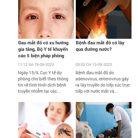
Đau mắt đỏ có xu hướng
Bệnh đau mắt đỏ có lây
gia tăng, Bộ Y tế khuyến
qua đường nước?
cáo 5 biện pháp phòng
chống
11:12 SA 19-09-2023
03:53 CH 13-09-2023
Ngày 15/9, Cục Y tế dự
Bệnh đau mắt đỏ do
phòng cho biết theo thông
adenovirus, enterovirus gây
tin về tình hình dịch bệnh
ra lây truyền do tiếp xúc trực
truyền nhiễm tại các...
tiếp với nước mắt và...