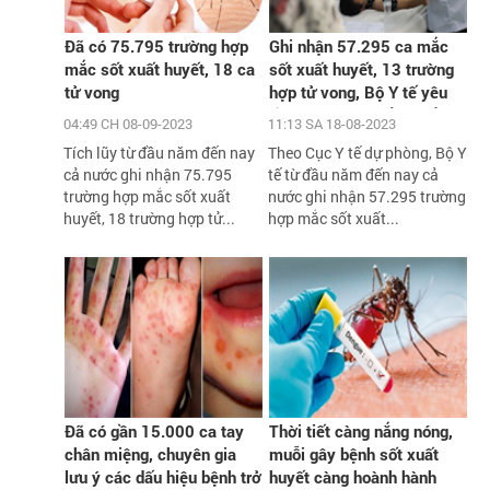
Đã có 75.795 trường hợp
Ghi nhận 57.295 ca mắc
mắc sốt xuất huyết, 18 ca
sốt xuất huyết, 13 trường
tử vong
hợp tử vong, Bộ Y tế yêu
cầu xử lý triệt để các ổ
04:49 CH 08-09-2023
11:13 SA 18-08-2023
dịch
Tích lũy từ đầu năm đến nay
Theo Cục Y tế dự phòng, Bộ Y
cả nước ghi nhận 75.795
tế từ đầu năm đến nay cả
trường hợp mắc sốt xuất
nước ghi nhận 57.295 trường
huyết, 18 trường hợp tử...
hợp mắc sốt xuất...
Đã có gần 15.000 ca tay
Thời tiết càng nắng nóng,
chân miệng, chuyên gia
muỗi gây bệnh sốt xuất
lưu ý các dấu hiệu bệnh trở
huyết càng hoành hành