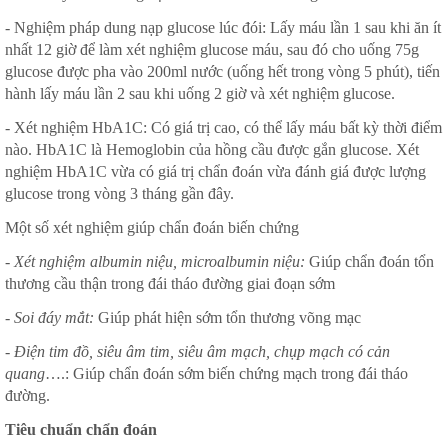
- Nghiệm pháp dung nạp glucose lúc đói: Lấy máu lần 1 sau khi ăn ít
nhất 12 giờ để làm xét nghiệm glucose máu, sau đó cho uống 75g
glucose được pha vào 200ml nước (uống hết trong vòng 5 phút), tiến
hành lấy máu lần 2 sau khi uống 2 giờ và xét nghiệm glucose.
- Xét nghiệm HbA1C: Có giá trị cao, có thể lấy máu bất kỳ thời điểm
nào. HbA1C là Hemoglobin của hồng cầu được gắn glucose. Xét
nghiệm HbA1C vừa có giá trị chẩn đoán vừa đánh giá được lượng
glucose trong vòng 3 tháng gần đây.
Một số xét nghiệm giúp chẩn đoán biến chứng
-
Xét nghiệm albumin niệu, microalbumin niệu:
Giúp chẩn đoán tổn
thương cầu thận trong đái tháo đường giai đoạn sớm
-
Soi đáy mắt:
Giúp phát hiện sớm tổn thương võng mạc
-
Điện tim đồ, siêu âm tim, siêu âm mạch, chụp mạch có cản
quang
….: Giúp chẩn đoán sớm biến chứng mạch trong đái tháo
đường.
Tiêu chuẩn chẩn đoán