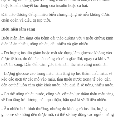
hoặc khiếm khuyết tác dụng của insulin hoặc cả hai.
Đái tháo đường để lại nhiều biến chứng nặng nề nếu không được
chẩn đoán và điều trị kịp thời.
Biểu hiện lâm sàng
Biểu hiện lâm sàng của bệnh đái tháo đường với 4 triệu chứng kinh
điển là ăn nhiều, uống nhiều, đái nhiều và gầy nhiều.
- Do lượng insulin giảm hoặc mất tác dụng làm glucose không vào
được tế bào, do đó lúc nào cũng có cảm giác đói, ngay cả khi vừa
mới ăn xong. Dẫn đến cảm giác thèm ăn, lúc nào cũng muốn ăn.
- Lượng glucose cao trong máu, làm tăng áp lực thẩm thấu máu, sẽ
kéo các dịch từ các mô vào máu, làm thiếu nước trong tế bào, dẫn
đến cơ thể luôn cảm giác khát nước, hậu quả là sẽ uống nhiều nước.
- Cơ thể uống nhiều nước, cộng với việc áp lực thẩm thấu máu tăng
sẽ làm tăng lưu lượng máu qua thận, hậu quả là sẽ đi tiểu nhiều.
- Ăn nhiều hơn bình thường, nhưng do không có insulin, lượng
glucose sẽ không đến được mô, cơ thể sẽ huy động các nguồn năng