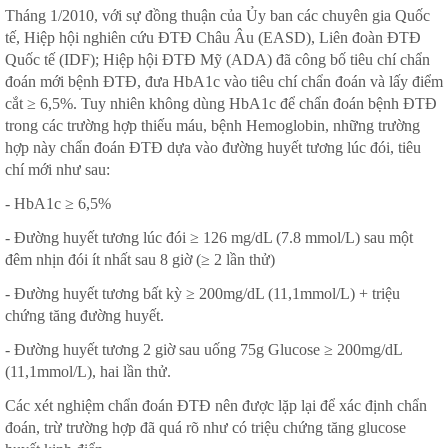
Tháng 1/2010, với sự đồng thuận của Ủy ban các chuyên gia Quốc
tế, Hiệp hội nghiên cứu ĐTĐ Châu Âu (EASD), Liên đoàn ĐTĐ
Quốc tế (IDF); Hiệp hội ĐTĐ Mỹ (ADA) đã công bố tiêu chí chẩn
đoán mới bệnh ĐTĐ, đưa HbA1c vào tiêu chí chẩn đoán và lấy điểm
cắt ≥ 6,5%. Tuy nhiên không dùng HbA1c để chẩn đoán bệnh ĐTĐ
trong các trường hợp thiếu máu, bệnh Hemoglobin, những trường
hợp này chẩn đoán ĐTĐ dựa vào đường huyết tương lúc đói, tiêu
chí mới như sau:
- HbA1c ≥ 6,5%
- Đường huyết tương lúc đói ≥ 126 mg/dL (7.8 mmol/L) sau một
đêm nhịn đói ít nhất sau 8 giờ (≥ 2 lần thử)
- Đường huyết tương bất kỳ ≥ 200mg/dL (11,1mmol/L) + triệu
chứng tăng đường huyết.
- Đường huyết tương 2 giờ sau uống 75g Glucose ≥ 200mg/dL
(11,1mmol/L), hai lần thử.
Các xét nghiệm chẩn đoán ĐTĐ nên được lặp lại để xác định chẩn
đoán, trừ trường hợp đã quá rõ như có triệu chứng tăng glucose