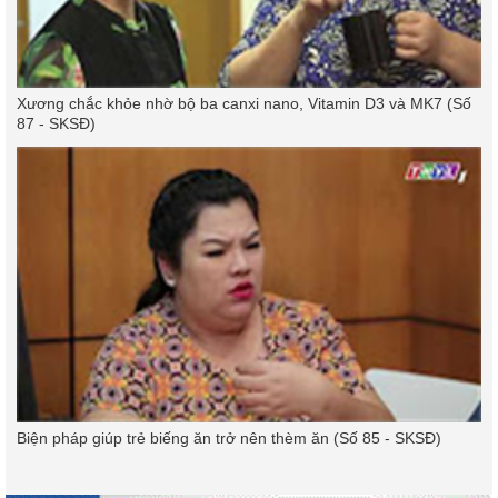
Xương chắc khỏe nhờ bộ ba canxi nano, Vitamin D3 và MK7 (Số
87 - SKSĐ)
Biện pháp giúp trẻ biếng ăn trở nên thèm ăn (Số 85 - SKSĐ)