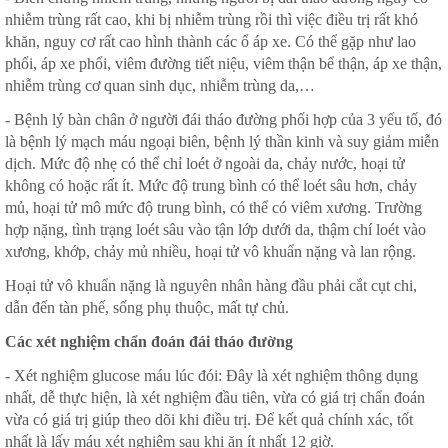
nhiễm trùng rất cao, khi bị nhiễm trùng rồi thì việc điều trị rất khó
khăn, nguy cơ rất cao hình thành các ổ áp xe. Có thể gặp như lao
phổi, áp xe phổi, viêm đường tiết niệu, viêm thận bể thận, áp xe thận,
nhiễm trùng cơ quan sinh dục, nhiễm trùng da,…
- Bệnh lý bàn chân ở người đái tháo đường phối hợp của 3 yếu tố, đó
là bệnh lý mạch máu ngoại biên, bệnh lý thần kinh và suy giảm miễn
dịch. Mức độ nhẹ có thể chỉ loét ở ngoài da, chảy nước, hoại tử
không có hoặc rất ít. Mức độ trung bình có thể loét sâu hơn, chảy
mủ, hoại tử mô mức độ trung bình, có thể có viêm xương. Trường
hợp nặng, tình trạng loét sâu vào tận lớp dưới da, thậm chí loét vào
xương, khớp, chảy mủ nhiều, hoại tử vô khuẩn nặng và lan rộng.
Hoại tử vô khuẩn nặng là nguyên nhân hàng đầu phải cắt cụt chi,
dẫn đến tàn phế, sống phụ thuộc, mất tự chủ.
Các xét nghiệm chẩn đoán đái tháo đường
- Xét nghiệm glucose máu lúc đói: Đây là xét nghiệm thông dụng
nhất, dễ thực hiện, là xét nghiệm đầu tiên, vừa có giá trị chẩn đoán
vừa có giá trị giúp theo dõi khi điều trị. Để kết quả chính xác, tốt
nhất là lấy máu xét nghiệm sau khi ăn ít nhất 12 giờ.