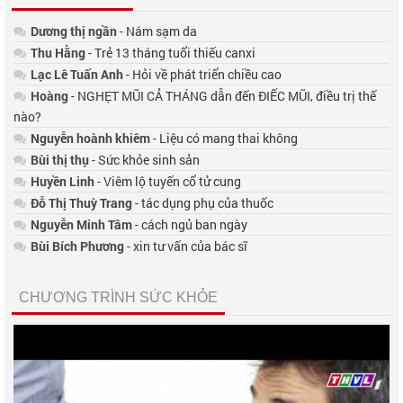
Dương thị ngần
- Nám sạm da
Thu Hằng
- Trẻ 13 tháng tuổi thiếu canxi
Lạc Lê Tuấn Anh
- Hỏi về phát triển chiều cao
Hoàng
- NGHẸT MŨI CẢ THÁNG dẫn đến ĐIẾC MŨI, điều trị thế
nào?
Nguyễn hoành khiêm
- Liệu có mang thai không
Bùi thị thụ
- Sức khỏe sinh sản
Huyền Linh
- Viêm lộ tuyến cổ tử cung
Đỗ Thị Thuỳ Trang
- tác dụng phụ của thuốc
Nguyễn Minh Tâm
- cách ngủ ban ngày
Bùi Bích Phương
- xin tư vấn của bác sĩ
CHƯƠNG TRÌNH SỨC KHỎE