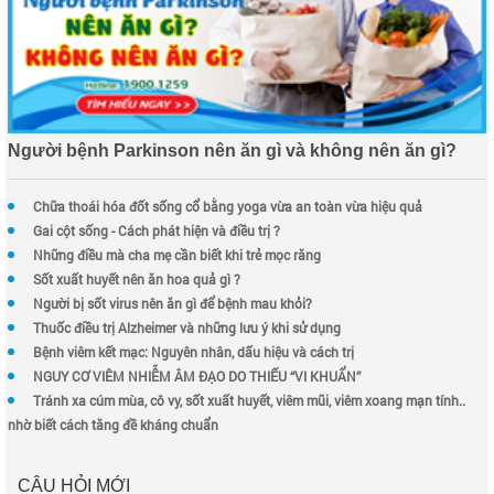
Người bệnh Parkinson nên ăn gì và không nên ăn gì?
Chữa thoái hóa đốt sống cổ bằng yoga vừa an toàn vừa hiệu quả
Gai cột sống - Cách phát hiện và điều trị ?
Những điều mà cha mẹ cần biết khi trẻ mọc răng
Sốt xuất huyết nên ăn hoa quả gì ?
Người bị sốt virus nên ăn gì để bệnh mau khỏi?
Thuốc điều trị Alzheimer và những lưu ý khi sử dụng
Bệnh viêm kết mạc: Nguyên nhân, dấu hiệu và cách trị
NGUY CƠ VIÊM NHIỄM ÂM ĐẠO DO THIẾU “VI KHUẨN”
Tránh xa cúm mùa, cô vy, sốt xuất huyết, viêm mũi, viêm xoang mạn tính..
nhờ biết cách tăng đề kháng chuẩn
CÂU HỎI MỚI