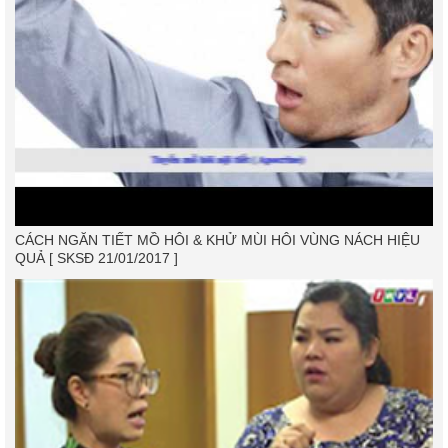
CÁCH NGĂN TIẾT MỒ HÔI & KHỬ MÙI HÔI VÙNG NÁCH HIỆU
QUẢ [ SKSĐ 21/01/2017 ]