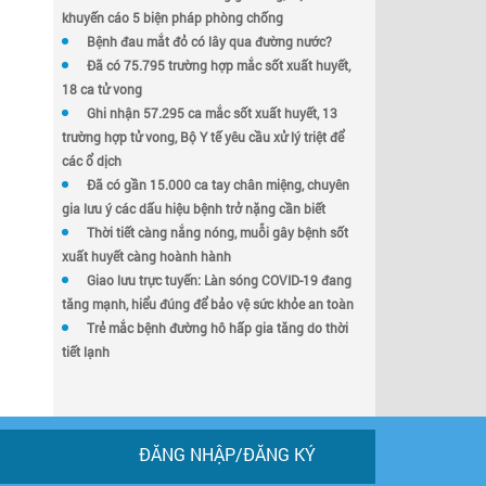
khuyến cáo 5 biện pháp phòng chống
Bệnh đau mắt đỏ có lây qua đường nước?
Đã có 75.795 trường hợp mắc sốt xuất huyết,
18 ca tử vong
Ghi nhận 57.295 ca mắc sốt xuất huyết, 13
trường hợp tử vong, Bộ Y tế yêu cầu xử lý triệt để
các ổ dịch
Đã có gần 15.000 ca tay chân miệng, chuyên
gia lưu ý các dấu hiệu bệnh trở nặng cần biết
Thời tiết càng nắng nóng, muỗi gây bệnh sốt
xuất huyết càng hoành hành
Giao lưu trực tuyến: Làn sóng COVID-19 đang
tăng mạnh, hiểu đúng để bảo vệ sức khỏe an toàn
Trẻ mắc bệnh đường hô hấp gia tăng do thời
tiết lạnh
ĐĂNG NHẬP/ĐĂNG KÝ