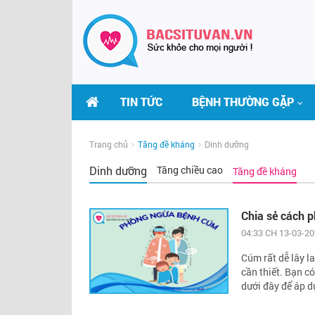
TIN TỨC
BỆNH THƯỜNG GẶP
Trang chủ
Tăng đề kháng
Dinh dưỡng
Dinh dưỡng
Tăng chiều cao
Tăng đề kháng
Chia sẻ cách 
04:33 CH 13-03-2
Cúm rất dễ lây l
cần thiết. Bạn c
dưới đây để áp d