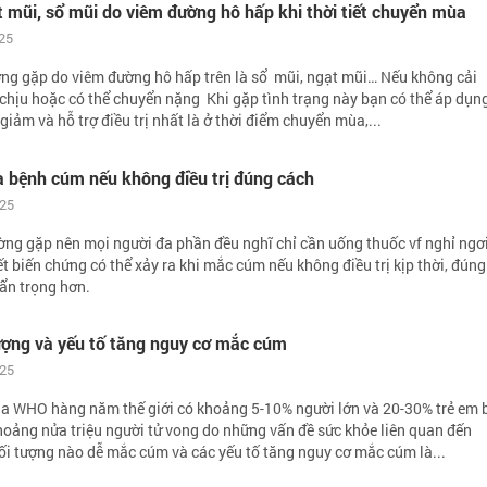
 mũi, sổ mũi do viêm đường hô hấp khi thời tiết chuyển mùa
NGUYÊN GĐ TT DINH DƯỠNG VIỆN
CHUYÊN GIA TƯ V
DDQG
25
ờng gặp do viêm đường hô hấp trên là sổ mũi, ngạt mũi… Nếu không cải
 chịu hoặc có thể chuyển nặng Khi gặp tình trạng này bạn có thể áp dụn
giảm và hỗ trợ điều trị nhất là ở thời điểm chuyển mùa,...
a bệnh cúm nếu không điều trị đúng cách
025
ng gặp nên mọi người đa phần đều nghĩ chỉ cần uống thuốc vf nghỉ ngơi
ết biến chứng có thể xảy ra khi mắc cúm nếu không điều trị kịp thời, đúng
cẩn trọng hơn.
tượng và yếu tố tăng nguy cơ mắc cúm
025
ủa WHO hàng năm thế giới có khoảng 5-10% người lớn và 20-30% trẻ em 
oảng nửa triệu người tử vong do những vấn đề sức khỏe liên quan đến
i tượng nào dễ mắc cúm và các yếu tố tăng nguy cơ mắc cúm là...