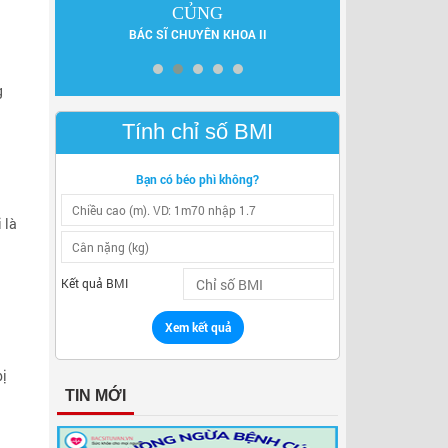
ẤN
DƯỢC SĨ 
CỦNG
BÁC SĨ CHUYÊN KHOA II
g
Tính chỉ số BMI
Bạn có béo phì không?
 là
Kết quả BMI
Xem kết quả
bị
TIN MỚI