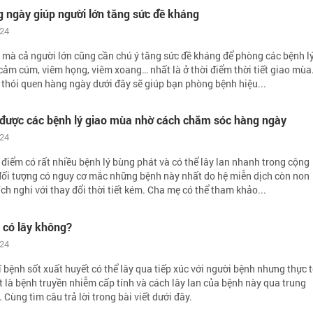
g ngày giúp người lớn tăng sức đề kháng
024
 mà cả người lớn cũng cần chú ý tăng sức đề kháng để phòng các bệnh l
ảm cúm, viêm họng, viêm xoang… nhất là ở thời điểm thời tiết giao mùa
thói quen hàng ngày dưới đây sẽ giúp bạn phòng bệnh hiệu...
h được các bệnh lý giao mùa nhờ cách chăm sóc hàng ngày
024
 điểm có rất nhiều bệnh lý bùng phát và có thể lây lan nhanh trong cộng
đối tượng có nguy cơ mắc những bệnh này nhất do hệ miễn dịch còn non
ch nghi với thay đổi thời tiết kém. Cha mẹ có thể tham khảo...
 có lây không?
024
 bệnh sốt xuất huyết có thể lây qua tiếp xúc với người bệnh nhưng thực t
ết là bệnh truyền nhiễm cấp tính và cách lây lan của bệnh này qua trung
 Cùng tìm câu trả lời trong bài viết dưới đây.