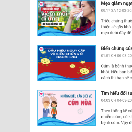
Mẹo giảm ngạt
09:17 SA 12-03-20
Triệu chứng thư
thiện sẽ gây khó
mẹo dưới đây để 
Biến chứng củ
01:51 CH 06-03-2
Cúm là bệnh thườ
khỏi. Nếu bạn bi
cách thì bạn sẽ 
Tìm hiểu đối 
04:03 CH 04-03-2
Theo thống kê c
nhiễm cúm, có kh
bệnh cúm. Vậy đố