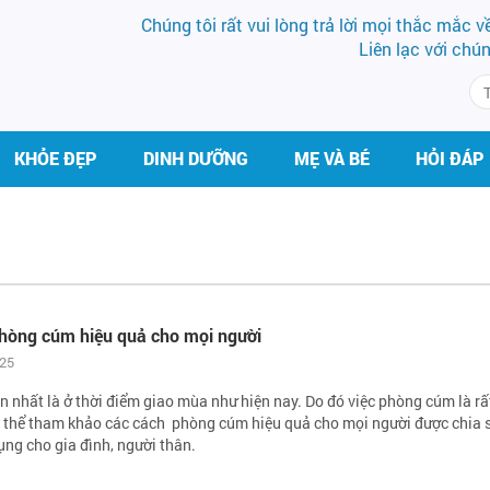
Chúng tôi rất vui lòng trả lời mọi thắc mắc 
Liên lạc với chú
KHỎE ĐẸP
DINH DƯỠNG
MẸ VÀ BÉ
HỎI ĐÁP
phòng cúm hiệu quả cho mọi người
025
an nhất là ở thời điểm giao mùa như hiện nay. Do đó việc phòng cúm là rấ
ó thể tham khảo các cách phòng cúm hiệu quả cho mọi người được chia 
ụng cho gia đình, người thân.
THS.BS LÊ THỊ HẢI
BS VŨ VĂN 