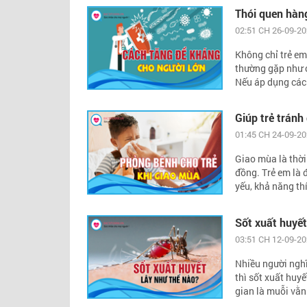
Thói quen hàn
02:51 CH 26-09-2
Không chỉ trẻ em
thường gặp như c
Nếu áp dụng các 
Giúp trẻ trán
01:45 CH 24-09-2
Giao mùa là thời
đồng. Trẻ em là 
yếu, khả năng thí
Sốt xuất huyết
03:51 CH 12-09-2
Nhiều người nghĩ
thì sốt xuất huy
gian là muỗi vằn.