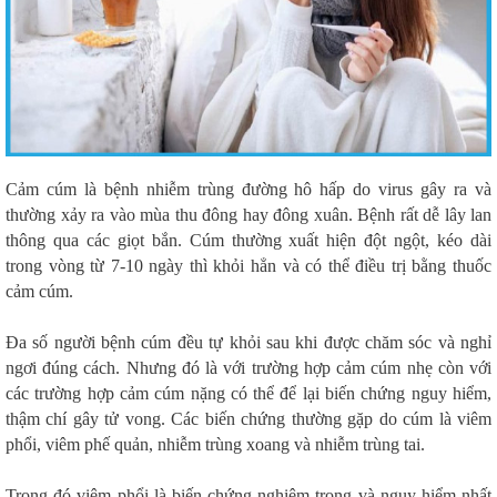
Cảm cúm là bệnh nhiễm trùng đường hô hấp do virus gây ra và
thường xảy ra vào mùa thu đông hay đông xuân. Bệnh rất dễ lây lan
thông qua các giọt bắn. Cúm thường xuất hiện đột ngột, kéo dài
trong vòng từ 7-10 ngày thì khỏi hẳn và có thể điều trị bằng thuốc
cảm cúm.
Đa số người bệnh cúm đều tự khỏi sau khi được chăm sóc và nghỉ
ngơi đúng cách. Nhưng đó là với trường hợp cảm cúm nhẹ còn với
các trường hợp cảm cúm nặng có thể để lại biến chứng nguy hiểm,
thậm chí gây tử vong. Các biến chứng thường gặp do cúm là viêm
phổi, viêm phế quản, nhiễm trùng xoang và nhiễm trùng tai.
Trong đó viêm phổi là biến chứng nghiêm trọng và nguy hiểm nhất