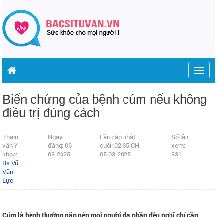
Togg
navig
Biến chứng của bệnh cúm nếu không
điều trị đúng cách
Tham
Ngày
Lần cập nhật
Số lần
vấn Y
đăng: 06-
cuối: 02:35 CH
xem:
khoa:
03-2025
05-03-2025
331
Bs Vũ
Văn
Lực
Cúm là bệnh thường gặp nên mọi người đa phần đều nghĩ chỉ cần