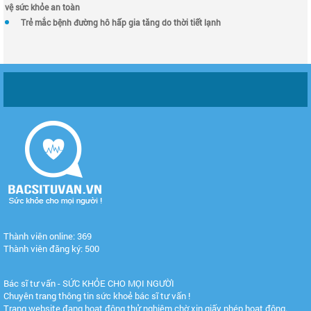
vệ sức khỏe an toàn
Trẻ mắc bệnh đường hô hấp gia tăng do thời tiết lạnh
Thành viên online: 369
Thành viên đăng ký: 500
Bác sĩ tư vấn - SỨC KHỎE CHO MỌI NGƯỜI
Chuyên trang thông tin sức khoẻ bác sĩ tư vấn !
Trang website đang hoạt động thử nghiệm chờ xin giấy phép hoạt động.