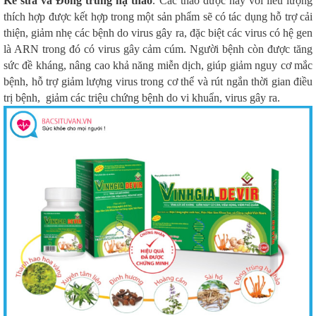
Kế sữa và Đông trùng hạ thảo
. Các thảo dược này với liều lượng
thích hợp được kết hợp trong một sản phẩm sẽ có tác dụng hỗ trợ cải
thiện, giảm nhẹ các bệnh do virus gây ra, đặc biệt các virus có hệ gen
là ARN trong đó có virus gây cảm cúm. Người bệnh còn được tăng
sức đề kháng, nâng cao khả năng miễn dịch, giúp giảm nguy cơ mắc
bệnh, hỗ trợ giảm lượng virus trong cơ thể và rút ngắn thời gian điều
trị bệnh, giảm các triệu chứng bệnh do vi khuẩn, virus gây ra.