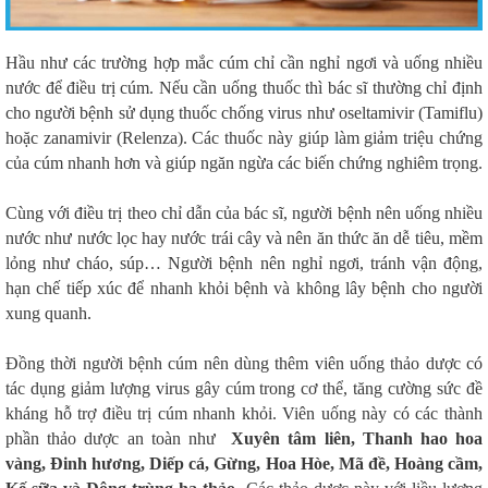
Hầu như các trường hợp mắc cúm chỉ cần nghỉ ngơi và uống nhiều
nước để điều trị cúm. Nếu cần uống thuốc thì bác sĩ thường chỉ định
cho người bệnh sử dụng thuốc chống virus như oseltamivir (Tamiflu)
hoặc zanamivir (Relenza). Các thuốc này giúp làm giảm triệu chứng
của cúm nhanh hơn và giúp ngăn ngừa các biến chứng nghiêm trọng.
Cùng với điều trị theo chỉ dẫn của bác sĩ, người bệnh nên uống nhiều
nước như nước lọc hay nước trái cây và nên ăn thức ăn dễ tiêu, mềm
lỏng như cháo, súp… Người bệnh nên nghỉ ngơi, tránh vận động,
hạn chế tiếp xúc để nhanh khỏi bệnh và không lây bệnh cho người
xung quanh.
Đồng thời người bệnh cúm nên dùng thêm viên uống thảo dược có
tác dụng giảm lượng virus gây cúm trong cơ thể, tăng cường sức đề
kháng hỗ trợ điều trị cúm nhanh khỏi. Viên uống này có các thành
phần thảo dược an toàn như
Xuyên tâm liên, Thanh hao hoa
vàng, Đinh hương, Diếp cá, Gừng, Hoa Hòe, Mã đề, Hoàng cầm,