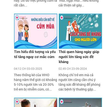
nay. Do đó việc phòng cúm là
mũi, ngạt mũi… Nếu không
rất cần...
cải thiện sẽ gây...
Tìm hiểu đối tượng và yếu
Thói quen hàng ngày giúp
tố tăng nguy cơ mắc cúm
người lớn tăng sức đề
kháng
04:12 CH 03-03-2025
02:49 CH 23-09-2024
Theo thống kê của WHO
Không chỉ trẻ em mà cả
hàng năm thế giới có khoảng
người lớn cũng cần chú ý
5-10% người lớn và 20-30%
tăng sức đề kháng để phòng
trẻ em bị nhiễm cúm, có...
các bệnh lý thường gặp...