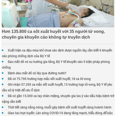
Hơn 135.800 ca sốt xuất huyết với 35 người tử vong,
chuyên gia khuyến cáo không tự truyền dịch
Xuất hiện ca đậu mùa khỉ chưa xác định được nguồn lây, cần biết 6 khuyến
cáo phòng chống dịch của Bộ Y tế
Đau mắt đỏ có xu hướng gia tăng, Bộ Y tế khuyến cáo 5 biện pháp phòng
chống
Bệnh đau mắt đỏ có lây qua đường nước?
Đã có 75.795 trường hợp mắc sốt xuất huyết, 18 ca tử vong
Ghi nhận 57.295 ca mắc sốt xuất huyết, 13 trường hợp tử vong, Bộ Y tế yêu
cầu xử lý triệt để các ổ dịch
Đã có gần 15.000 ca tay chân miệng, chuyên gia lưu ý các dấu hiệu bệnh trở
nặng cần biết
Thời tiết càng nắng nóng, muỗi gây bệnh sốt xuất huyết càng hoành hành
Giao lưu trực tuyến: Làn sóng COVID-19 đang tăng mạnh, hiểu đúng để bảo