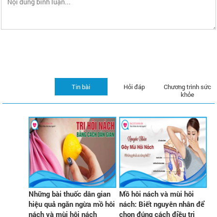
Tin bài
Hỏi đáp
Chương trình sức
khỏe
Những bài thuốc dân gian
Mồ hôi nách và mùi hôi
hiệu quả ngăn ngừa mồ hôi
nách: Biết nguyên nhân để
nách và mùi hôi nách
chọn đúng cách điều trị