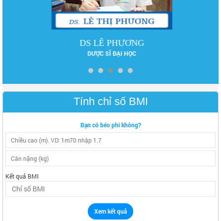
DS LÊ PHƯƠNG
DƯỢC SĨ ĐẠI HỌC
Tính chỉ số BMI
Bạn có béo phì không?
Kết quả BMI
Xem kết quả