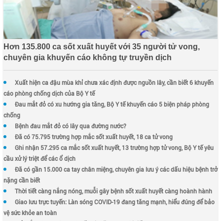
Hơn 135.800 ca sốt xuất huyết với 35 người tử vong,
chuyên gia khuyến cáo không tự truyền dịch
Xuất hiện ca đậu mùa khỉ chưa xác định được nguồn lây, cần biết 6 khuyến
cáo phòng chống dịch của Bộ Y tế
Đau mắt đỏ có xu hướng gia tăng, Bộ Y tế khuyến cáo 5 biện pháp phòng
chống
Bệnh đau mắt đỏ có lây qua đường nước?
Đã có 75.795 trường hợp mắc sốt xuất huyết, 18 ca tử vong
Ghi nhận 57.295 ca mắc sốt xuất huyết, 13 trường hợp tử vong, Bộ Y tế yêu
cầu xử lý triệt để các ổ dịch
Đã có gần 15.000 ca tay chân miệng, chuyên gia lưu ý các dấu hiệu bệnh trở
nặng cần biết
Thời tiết càng nắng nóng, muỗi gây bệnh sốt xuất huyết càng hoành hành
Giao lưu trực tuyến: Làn sóng COVID-19 đang tăng mạnh, hiểu đúng để bảo
vệ sức khỏe an toàn