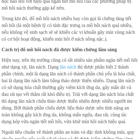
học nào đối với hiệu quả ngăn tiết mồ hôi của các phương pháp trị
mồ hôi nách thường gặp kể trên.
Trong khi đó, đổ mồ hôi nách nhiều hay còn gọi là chứng tăng tiết
mồ hôi (là một bệnh lý có tính đặc trưng ra mồ hôi nách quá nhiều,
nếu không vệ sinh sạch sẽ sẽ khiến các vi khuẩn gây mùi vùng nách
có cơ hội hoạt động, khiến mùi hôi ở nách nồng nặc.).
Cách trị đổ mồ hôi nách đã được kiểm chứng lâm sàng
Hiện nay, trên thị trường cũng có rất nhiều sản phẩm ngăn tiết mồ hôi
như dạng xịt, lăn nách. Dạng
lăn nách
thì được phân biệt 2 thành
phần chính, một là dạng lăn nách có thành phần chủ yếu là hóa chất,
hai là dạng lăn nách làm bằng thảo dược thiên nhiên. Dạng lăn nách
có sử dụng hóa chất thường gây viêm kích ứng da, gây mẩn đỏ và
đau rát tạo vết thâm rất khó điều trị. Trái với dạng lăn nách hóa chất
thì dạng lăn nách chứa thảo dược thiên nhiên được nhiều người tin
dùng. Bởi thành phần chứa dược liệu thảo dược nên tính năng an
toàn không gây kích ứng da, không mẩn ngứa, đau rát, cùng tác
dụng kép vừa ngăn tiết mồ hôi, vừa khử mùi hôi nách hiệu quả.
Ngoài tiêu chuẩn về thành phần an toàn và đặc tính không mùi, quy
chuẩn nguồn gốc xuất xứ rõ ràng và đã được kiểm chứng lâm sàng