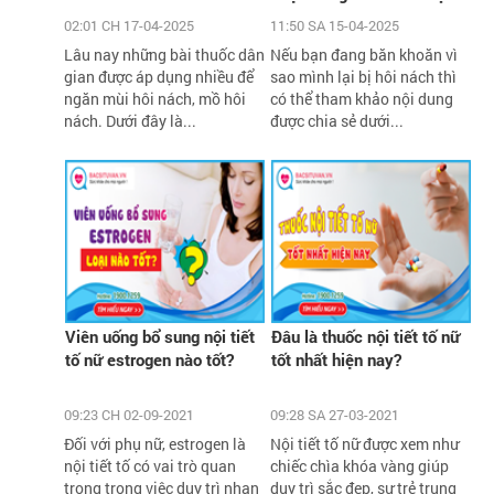
02:01 CH 17-04-2025
11:50 SA 15-04-2025
Lâu nay những bài thuốc dân
Nếu bạn đang băn khoăn vì
gian được áp dụng nhiều để
sao mình lại bị hôi nách thì
ngăn mùi hôi nách, mồ hôi
có thể tham khảo nội dung
nách. Dưới đây là...
được chia sẻ dưới...
Viên uống bổ sung nội tiết
Đâu là thuốc nội tiết tố nữ
tố nữ estrogen nào tốt?
tốt nhất hiện nay?
09:23 CH 02-09-2021
09:28 SA 27-03-2021
Đối với phụ nữ, estrogen là
Nội tiết tố nữ được xem như
nội tiết tố có vai trò quan
chiếc chìa khóa vàng giúp
trọng trong việc duy trì nhan
duy trì sắc đẹp, sự trẻ trung