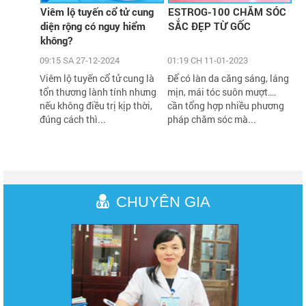
Viêm lộ tuyến cổ tử cung
ESTROG-100 CHĂM SÓC
diện rộng có nguy hiểm
SẮC ĐẸP TỪ GỐC
không?
09:15 SA 27-12-2024
01:19 CH 11-01-2023
Viêm lộ tuyến cổ tử cung là
Để có làn da căng sáng, láng
tổn thương lành tính nhưng
mịn, mái tóc suôn mượt….
nếu không điều trị kịp thời,
cần tổng hợp nhiều phương
đúng cách thì...
pháp chăm sóc mà...
CHUYÊN GIA