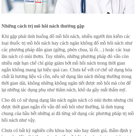
Những cách trị mồ hôi nách thường gặp
Khi gặp phải tình huống đổ mồ hôi nách, nhiều người tìm kiếm các
loại thuốc trị mồ hôi nách hay cách ngăn không đổ mồ hôi nách như
các phương pháp dân gian (gừng, phèn chua, lá ổi…) hoặc các loại
lăn nách có mùi thơm. Tuy nhiên, những phương pháp đó vẫn còn
nhiều mặt hạn chế chỉ giúp giảm bớt mồ hôi nách trong thời gian
ngắn không mang lại hiệu quả cao. Chưa kể với cơ chế sử dụng hóa
chất là hương liệu và cồn, nếu sử dụng lăn nách thông thường trong
thời gian dài, không những không ngăn tiết được mồ hôi mà còn để
lại những tác dụng phụ như thâm nách, khô da gây mất thẩm mỹ.
Cho dù có sử dụng dạng lăn nách ngăn nách có mùi thơm nhưng chỉ
được thời gian ngắn rồi vẫn đổ mồ hôi như thường, là tình trạng
chung của hầu hết những ai đã từng sử dụng các phương pháp trị mồ
hôi nách như vậy.
Chưa có bất kỳ nghiên cứu khoa học nào hay đánh giá, thẩm định y