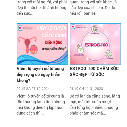
trọng với mỗi người, với phái
quan trọng với sức khỏe và
đẹp thì nội tiết tố ảnh hưởng
sắc đẹp của chị em. Do đó
đến sức...
nếu rối loạn sẽ...
Viêm lộ tuyến cổ tử cung
ESTROG-100 CHĂM SÓC
diện rộng có nguy hiểm
SẮC ĐẸP TỪ GỐC
không?
09:15 SA 27-12-2024
01:19 CH 11-01-2023
Viêm lộ tuyến cổ tử cung là
Để có làn da căng sáng, láng
tổn thương lành tính nhưng
mịn, mái tóc suôn mượt….
nếu không điều trị kịp thời,
cần tổng hợp nhiều phương
đúng cách thì...
pháp chăm sóc mà...