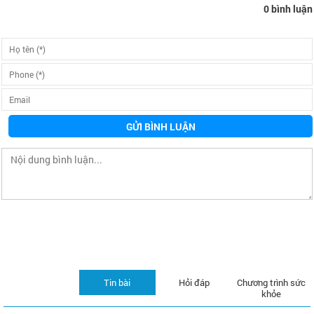
0 bình luận
GỬI BÌNH LUẬN
Tin bài
Hỏi đáp
Chương trình sức
khỏe