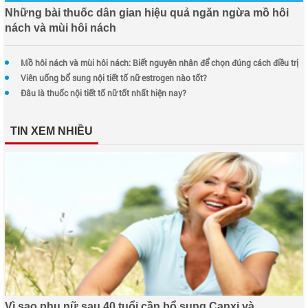
Những bài thuốc dân gian hiệu quả ngăn ngừa mồ hôi
nách và mùi hôi nách
Mồ hôi nách và mùi hôi nách: Biết nguyên nhân để chọn đúng cách điều trị
Viên uống bổ sung nội tiết tố nữ estrogen nào tốt?
Đâu là thuốc nội tiết tố nữ tốt nhất hiện nay?
TIN XEM NHIỀU
Vì sao phụ nữ sau 40 tuổi cần bổ sung Canxi và