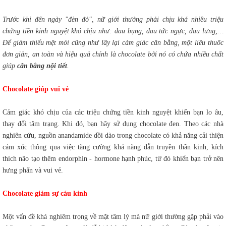
Trước khi đến ngày "đèn đỏ", nữ giới thường phải chịu khá nhiều triệu
chứng tiền kinh nguyệt khó chịu như: đau bụng, đau tức ngực, đau lưng,…
Để giảm thiểu mệt mỏi cũng như lấy lại cảm giác cân bằng, một liều thuốc
đơn giản, an toàn và hiệu quả chính là chocolate bởi nó có chứa nhiều chất
giúp
cân bằng nội tiết
.
Chocolate giúp vui vẻ
Cảm giác khó chịu của các triệu chứng tiền kinh nguyệt khiến bạn lo âu,
thay đổi tâm trạng. Khi đó, bạn hãy sử dụng chocolate đen. Theo các nhà
nghiên cứu, nguồn anandamide dồi dào trong chocolate có khả năng cải thiện
cảm xúc thông qua việc tăng cường khả năng dẫn truyền thần kinh, kích
thích não tạo thêm endorphin - hormone hạnh phúc, từ đó khiến bạn trở nên
hưng phấn và vui vẻ.
Chocolate giảm sự cáu kỉnh
Một vấn đề khá nghiêm trọng về mặt tâm lý mà nữ giới thường gặp phải vào