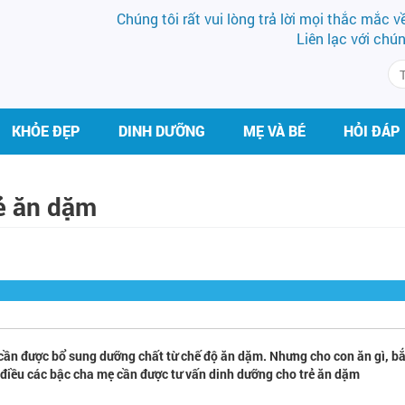
Chúng tôi rất vui lòng trả lời mọi thắc mắc 
Liên lạc với chú
KHỎE ĐẸP
DINH DƯỠNG
MẸ VÀ BÉ
HỎI ĐÁP
ẻ ăn dặm
 cần được bổ sung dưỡng chất từ chế độ ăn dặm. Nhưng cho con ăn gì, bắ
à điều các bậc cha mẹ cần được tư vấn dinh dưỡng cho trẻ ăn dặm
BS CK II PHẠM HƯNG
DS LÊ PHƯƠ