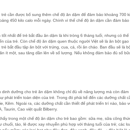
DƯỢC SĨ ĐẠI HỌ
CỦNG
BÁC SĨ CHUYÊN KHOA II
àn, trẻ cần được bổ sung thêm chế độ ăn dặm để đảm bảo khoảng 700 ki
hoảng 450 kilo calo mỗi ngày. Chính vì thế chế độ ăn dặm cần đảm bảo
tốt nhất để trẻ bắt đầu ăn dặm là khi tròng 6 tháng tuổi, nhưng có thể
iển của trẻ. Còn chế độ ăn dặm quen thuộc người Việt sẽ là ăn bột gạo
ì trẻ bắt đầu tập ăn bột với trứng, cua, cá, rồi ăn cháo. Ban đầu sẽ là b
rẻ ăn ít một, sau tăng dần lên về số lượng. Nếu không đảm bảo đủ số bữ
ấn dinh dưỡng cho trẻ ăn dặm không chỉ đủ về năng lượng mà còn đảm
sự phát triển toàn diện của trẻ. Trong đó phải kể đến các dưỡng chất c
ie, Kẽm. Ngoài ra, các dưỡng chất cần thiết để phát triển trí nào, bảo v
, Taurin, Cao việt quất Bilberry.
 thấy trong một chế độ ăn dặm cho trẻ bao gồm: sữa mẹ, sữa công thứ
ư chuối, táo, lê được xay nhuyễn phù hợp với tháng tuổi của trẻ; các lo