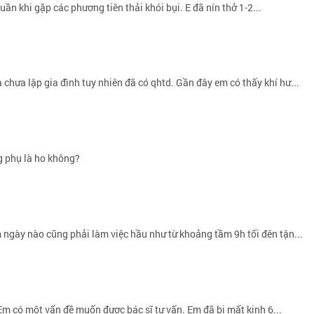
tuần khi gặp các phương tiên thải khói bụi. E đã nín thở 1-2...
chưa lập gia đình tuy nhiên đã có qhtd. Gần đây em có thấy khí hư...
g phụ là ho không?
m ngày nào cũng phải làm việc hầu như từ khoảng tầm 9h tối đên tận...
Em có một vấn đề muốn được bác sĩ tư vấn. Em đã bị mất kinh 6...