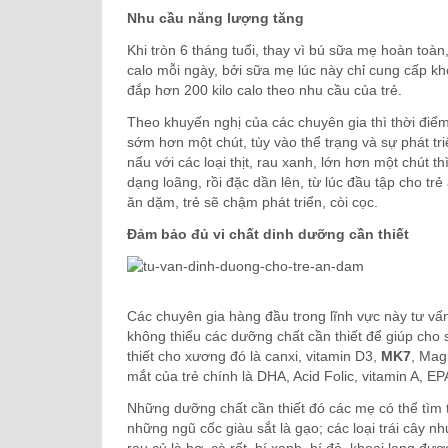
NGUYÊN GĐ TT DINH DƯỠNG VIỆN
CHUYÊN GIA TƯ VẤN
Nhu cầu năng lượng tăng
DDQG
Khi tròn 6 tháng tuổi, thay vì bú sữa mẹ hoàn to
calo mỗi ngày, bởi sữa mẹ lúc này chỉ cung cấp k
đắp hơn 200 kilo calo theo nhu cầu của trẻ.
Theo khuyến nghị của các chuyên gia thì thời điểm 
sớm hơn một chút, tùy vào thể trạng và sự phát tr
nấu với các loại thịt, rau xanh, lớn hơn một chút th
dạng loãng, rồi đặc dần lên, từ lúc đầu tập cho t
ăn dặm, trẻ sẽ chậm phát triển, còi cọc.
Đảm bảo đủ vi chất dinh dưỡng cần thiết
Các chuyên gia hàng đầu trong lĩnh vực này tư v
không thiếu các dưỡng chất cần thiết để giúp cho 
thiết cho xương đó là canxi, vitamin D3,
MK7
, Mag
mắt của trẻ chính là DHA, Acid Folic, vitamin A, EPA
Những dưỡng chất cần thiết đó các mẹ có thể tìm
những ngũ cốc giàu sắt là gạo; các loại trái cây nh