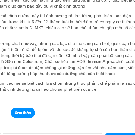
ược nấu mềm; các loại hạt như đậu đen, đậu xanh, đậu đỏ…; đặc biệt là 
ăn dặm giúp đảm bảo đầy đủ vi chất dinh dưỡng
hất dinh dưỡng này thì ảnh hưởng rất lớn tới sự phát triển toàn diện.
u, trong khi từ 6 đến 12 tháng tuổi là thời điểm trẻ có nguy cơ thiếu h
dẫn chất vitamin D, MK7, chiều cao sẽ hạn chế, thậm chí gặp một số cá
ưỡng chất như vậy, nhưng các bậc cha mẹ cũng cần biết, giai đoạn bắ
 tận 4 tuổi trẻ rất dễ bị ốm vặt do sức đề kháng tự chủ của bản thân c
trong thời kỳ bào thai đã cạn dần. Chính vì vậy cần phải bổ sung các
 là Sữa non Colostrum, Chất xơ hòa tan FOS,
Immun Alpha
chiết xuất
 trẻ giai đoạn ăn dặm chống lại những trận ốm vặt như cảm cúm, vi
để tăng cường hấp thu được các dưỡng chất cần thiết khác.
ặm, các mẹ sẽ biết cách lựa chọn những thực phẩm, chế phẩm ra sao 
ất dinh dưỡng hoàn hảo cho sự phát triển của trẻ.
Xem thêm