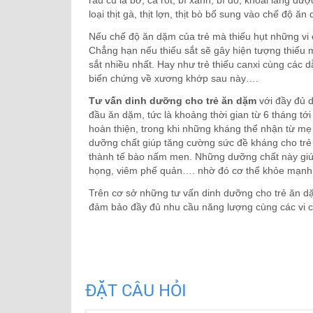
rau củ là bơ, cà rốt, bí xanh, bí đỏ, khoai lang đ
loại thịt gà, thịt lợn, thịt bò bổ sung vào chế độ 
Nếu chế độ ăn dặm của trẻ mà thiếu hụt những vi c
Chẳng hạn nếu thiếu sắt sẽ gây hiện tượng thiếu má
sắt nhiều nhất. Hay như trẻ thiếu canxi cùng các 
biến chứng về xương khớp sau này….
Tư vấn dinh dưỡng cho trẻ ăn dặm
với đầy đủ d
đầu ăn dặm, tức là khoảng thời gian từ 6 tháng tới
hoàn thiện, trong khi những kháng thể nhận từ mẹ 
dưỡng chất giúp tăng cường sức đề kháng cho trẻ
thành tế bào nấm men. Những dưỡng chất này giúp
họng, viêm phế quản…. nhờ đó cơ thể khỏe mạnh 
Trên cơ sở những tư vấn dinh dưỡng cho trẻ ăn d
đảm bảo đầy đủ nhu cầu năng lượng cùng các vi ch
ĐẶT CÂU HỎI