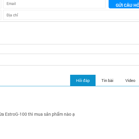
GỬI CÂU HỎ
Hỏi đáp
Tin bài
Video
a EstroG-100 thì mua sản phẩm nào ạ