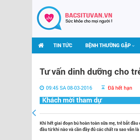
TIN TỨC
BỆNH THƯỜNG GẶP
Tư vấn dinh dưỡng cho tr
09:45 SA 08-03-2016
Đã hết hạn
Khách mời tham dự
Khi hết giai đoạn bú hoàn toàn sữa mẹ, trẻ bắt đầu
đầu từ khi nào và cần đầy đủ các chất ra sao vẫn l
THS.BS LÊ THỊ HẢI
BS VŨ VĂN LỰC