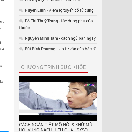
các
Huyền Linh
- Viêm lộ tuyến cổ tử cung
Đỗ Thị Thuỳ Trang
- tác dụng phụ của
ụt
c
thuốc
Nguyễn Minh Tâm
- cách ngủ ban ngày
t
hưa
Bùi Bích Phương
- xin tư vấn của bác sĩ
êm
CHƯƠNG TRÌNH SỨC KHỎE
để
CÁCH NGĂN TIẾT MỒ HÔI & KHỬ MÙI
HÔI VÙNG NÁCH HIỆU QUẢ [ SKSĐ