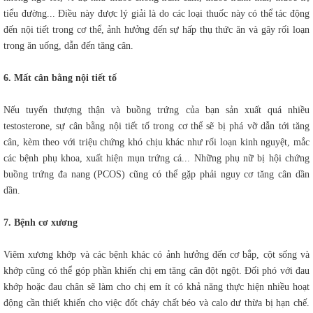
tiểu đường... Điều này được lý giải là do các loại thuốc này có thể tác động
đến nội tiết trong cơ thể, ảnh hưởng đến sự hấp thụ thức ăn và gây rối loạn
trong ăn uống, dẫn đến tăng cân.
6. Mất cân bằng nội tiết tố
Nếu tuyến thượng thận và buồng trứng của bạn sản xuất quá nhiều
testosterone, sự cân bằng nội tiết tố trong cơ thể sẽ bị phá vỡ dẫn tới tăng
cân, kèm theo với triệu chứng khó chịu khác như rối loạn kinh nguyệt, mắc
các bệnh phụ khoa, xuất hiện mụn trứng cá... Những phụ nữ bị hội chứng
buồng trứng đa nang (PCOS) cũng có thể gặp phải nguy cơ tăng cân dần
dần.
7. Bệnh cơ xương
Viêm xương khớp và các bệnh khác có ảnh hưởng đến cơ bắp, cột sống và
khớp cũng có thể góp phần khiến chị em tăng cân đột ngột. Đối phó với đau
khớp hoặc đau chân sẽ làm cho chị em ít có khả năng thực hiện nhiều hoạt
động cần thiết khiến cho việc đốt cháy chất béo và calo dư thừa bị hạn chế.