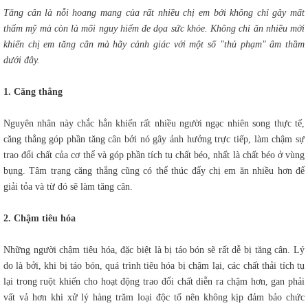
Tăng cân là nỗi hoang mang của rất nhiều chị em bởi không chỉ gây mất
thẩm mỹ mà còn là mối nguy hiểm đe dọa sức khỏe. Không chỉ ăn nhiều mới
khiến chị em tăng cân mà hãy cảnh giác với một số "thủ phạm" âm thầm
dưới đây.
1. Căng thẳng
Nguyên nhân này chắc hẳn khiến rất nhiều người ngạc nhiên song thực tế,
căng thẳng góp phần tăng cân bởi nó gây ảnh hưởng trực tiếp, làm chậm sự
trao đổi chất của cơ thể và góp phần tích tụ chất béo, nhất là chất béo ở vùng
bụng. Tâm trạng căng thẳng cũng có thể thúc đẩy chị em ăn nhiều hơn để
giải tỏa và từ đó sẽ làm tăng cân.
2. Chậm tiêu hóa
Những người chậm tiêu hóa, đặc biệt là bị táo bón sẽ rất dễ bị tăng cân. Lý
do là bởi, khi bị táo bón, quá trình tiêu hóa bị chậm lại, các chất thải tích tụ
lại trong ruột khiến cho hoạt động trao đổi chất diễn ra chậm hơn, gan phải
vất vả hơn khi xử lý hàng trăm loại độc tố nên không kịp đảm bảo chức