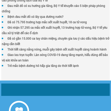
cáo phòng chống dịch của Bộ Y tế
Đau mắt đỏ có xu hướng gia tăng, Bộ Y tế khuyến cáo 5 biện pháp phòng
chống
Bệnh đau mắt đỏ có lây qua đường nước?
Đã có 75.795 trường hợp mắc sốt xuất huyết, 18 ca tử vong
Ghi nhận 57.295 ca mắc sốt xuất huyết, 13 trường hợp tử vong, Bộ Y tế yêu
cầu xử lý triệt để các ổ dịch
Đã có gần 15.000 ca tay chân miệng, chuyên gia lưu ý các dấu hiệu bệnh trở
nặng cần biết
Thời tiết càng nắng nóng, muỗi gây bệnh sốt xuất huyết càng hoành hành
Giao lưu trực tuyến: Làn sóng COVID-19 đang tăng mạnh, hiểu đúng để bảo
vệ sức khỏe an toàn
Trẻ mắc bệnh đường hô hấp gia tăng do thời tiết lạnh