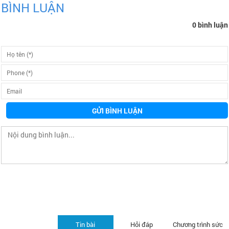
BÌNH LUẬN
0 bình luận
GỬI BÌNH LUẬN
Tin bài
Hỏi đáp
Chương trình sức