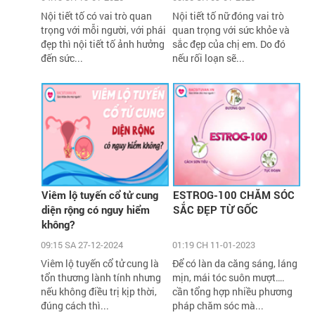
Nội tiết tố có vai trò quan
Nội tiết tố nữ đóng vai trò
trọng với mỗi người, với phái
quan trọng với sức khỏe và
đẹp thì nội tiết tố ảnh hưởng
sắc đẹp của chị em. Do đó
đến sức...
nếu rối loạn sẽ...
Viêm lộ tuyến cổ tử cung
ESTROG-100 CHĂM SÓC
diện rộng có nguy hiểm
SẮC ĐẸP TỪ GỐC
không?
09:15 SA 27-12-2024
01:19 CH 11-01-2023
Viêm lộ tuyến cổ tử cung là
Để có làn da căng sáng, láng
tổn thương lành tính nhưng
mịn, mái tóc suôn mượt….
nếu không điều trị kịp thời,
cần tổng hợp nhiều phương
đúng cách thì...
pháp chăm sóc mà...