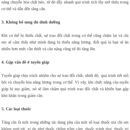
năng chuyển hóa chất béo, từ đó đẩy nhanh quá trình tích lũy mỡ thừa trong
cơ thể và dẫn đến tăng cân.
3. Không bổ sung đủ dinh dưỡng
Khi cơ thể bị thiếu chất, sự trao đổi chất trong cơ thể cũng chậm lại và chị
em sẽ cảm thấy như mình đang bị thiếu năng lượng. Kết quả là bạn sẽ ăn
nhiều hơn mức cần thiết và cân nặng cũng từ đó tăng lên.
4. Gặp vấn đề ở tuyến giáp
Tuyến giáp chịu trách nhiệm cho sự trao đổi chất, nhiệt độ, quá trình tiết mồ
hôi và chuyển hóa năng lượng trong cơ thể. Vì vậy, khi chức năng của tuyến
giáp bị suy giảm, nó sẽ làm chậm quá trình trao đổi chất và khiến bạn gặp
khó khăn trong giảm cân.
5. Các loại thuốc
Tăng cân là một trong những tác dụng phụ của một số loại thuốc mà chị em
không ngờ tới, ví dụ như thuốc chống trầm cảm, thuốc tránh thai, thuốc trị