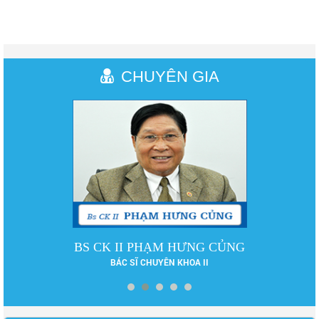
CHUYÊN GIA
BS CK II PHẠM HƯNG CỦNG
BÁC SĨ CHUYÊN KHOA II