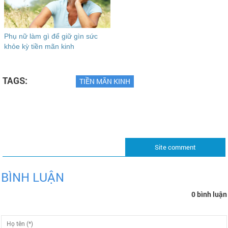
Phụ nữ làm gì để giữ gìn sức
khỏe kỳ tiền mãn kinh
TAGS:
TIỀN MÃN KINH
Site comment
BÌNH LUẬN
0 bình luận