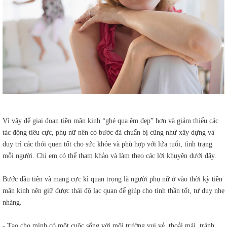
Vì vậy để giai đoạn tiền mãn kinh “ghé qua êm đẹp” hơn và giảm thiểu các
tác động tiêu cực, phụ nữ nên có bước đà chuẩn bị cũng như xây dựng và
duy trì các thói quen tốt cho sức khỏe và phù hợp với lứa tuổi, tình trạng
mỗi người. Chị em có thể tham khảo và làm theo các lời khuyên dưới đây.
Bước đầu tiên và mang cực kì quan trọng là người phụ nữ ở vào thời kỳ tiền
mãn kinh nên giữ được thái độ lạc quan để giúp cho tinh thần tốt, tư duy nhẹ
nhàng.
- Tạo cho mình có một cuộc sống với môi trường vui vẻ, thoải mái, tránh