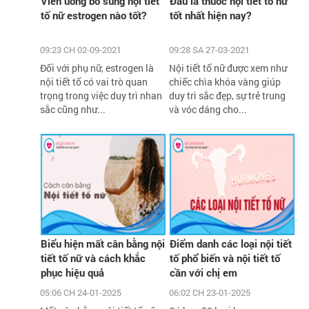
Viên uống bổ sung nội tiết
Đâu là thuốc nội tiết tố nữ
tố nữ estrogen nào tốt?
tốt nhất hiện nay?
09:23 CH 02-09-2021
09:28 SA 27-03-2021
Đối với phụ nữ, estrogen là
Nội tiết tố nữ được xem như
nội tiết tố có vai trò quan
chiếc chìa khóa vàng giúp
trọng trong việc duy trì nhan
duy trì sắc đẹp, sự trẻ trung
sắc cũng như...
và vóc dáng cho...
Biểu hiện mất cân bằng nội
Điểm danh các loại nội tiết
tiết tố nữ và cách khắc
tố phổ biến và nội tiết tố
phục hiệu quả
cần với chị em
05:06 CH 24-01-2025
06:02 CH 23-01-2025