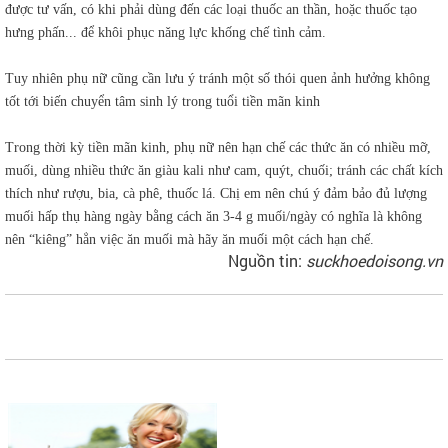
được tư vấn, có khi phải dùng đến các loại thuốc an thần, hoặc thuốc tạo
hưng phấn... để khôi phục nǎng lực khống chế tình cảm.
Tuy nhiên phụ nữ cũng cần lưu ý tránh một số thói quen ảnh hưởng không
tốt tới biến chuyển tâm sinh lý trong tuổi tiền mãn kinh
Trong thời kỳ tiền mãn kinh, phụ nữ nên hạn chế các thức ăn có nhiều mỡ,
muối, dùng nhiều thức ăn giàu kali như cam, quýt, chuối; tránh các chất kích
thích như rượu, bia, cà phê, thuốc lá. Chị em nên chú ý đảm bảo đủ lượng
muối hấp thụ hàng ngày bằng cách ăn 3-4 g muối/ngày có nghĩa là không
nên “kiêng” hẳn việc ăn muối mà hãy ăn muối một cách hạn chế.
Nguồn tin:
suckhoedoisong.vn