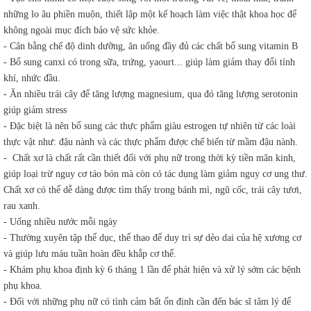
những lo âu phiền muộn, thiết lập một kế hoạch làm việc thật khoa học để
không ngoài mục đích bảo vệ sức khỏe.
- Cân bằng chế độ dinh dưỡng, ăn uống đầy đủ các chất bổ sung vitamin B
- Bổ sung canxi có trong sữa, trứng, yaourt... giúp làm giảm thay đổi tính
khí, nhức đầu.
- Ăn nhiều trái cây để tăng lượng magnesium, qua đó tăng lượng serotonin
giúp giảm stress
- Đặc biệt là nên bổ sung các thực phẩm giàu estrogen tự nhiên từ các loài
thực vật như: đậu nành và các thực phẩm được chế biến từ mầm đậu nành.
- Chất xơ là chất rất cần thiết đối với phụ nữ trong thời kỳ tiền mãn kinh,
giúp loại trừ nguy cơ táo bón mà còn có tác dụng làm giảm nguy cơ ung thư.
Chất xơ có thể dễ dàng được tìm thấy trong bánh mì, ngũ cốc, trái cây tươi,
rau xanh.
- Uống nhiều nước mỗi ngày
- Thường xuyên tập thể dục, thể thao để duy trì sự dẻo dai của hệ xương cơ
và giúp lưu máu tuần hoàn đều khắp cơ thể.
- Khám phụ khoa định kỳ 6 tháng 1 lần để phát hiện và xử lý sớm các bệnh
phụ khoa.
- Đối với những phụ nữ có tình cảm bất ổn định cần đến bác sĩ tâm lý để