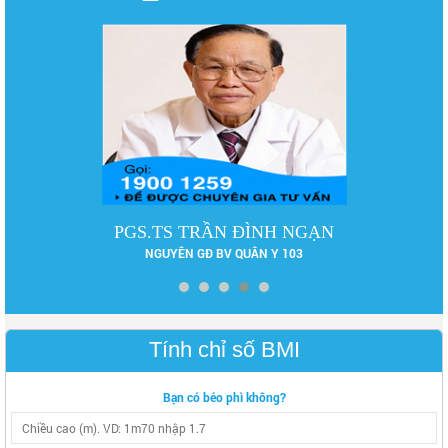
PGS.TS TRẦN ĐÌNH NGẠN
NGUYÊN GĐ BV QUÂN Y 103
Tính chỉ số BMI
Bạn có béo phì không?