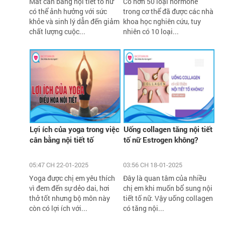
Mất cân bằng nội tiết tố nữ
Có hơn 50 loại hormone
có thể ảnh hưởng với sức
trong cơ thể đã được các nhà
khỏe và sinh lý dẫn đến giảm
khoa học nghiên cứu, tuy
chất lượng cuộc...
nhiên có 10 loại...
Lợi ích của yoga trong việc
Uống collagen tăng nội tiết
cân bằng nội tiết tố
tố nữ Estrogen không?
05:47 CH 22-01-2025
03:56 CH 18-01-2025
Yoga được chị em yêu thích
Đây là quan tâm của nhiều
vì đem đến sự dẻo dai, hơi
chị em khi muốn bổ sung nội
thở tốt nhưng bộ môn này
tiết tố nữ. Vậy uống collagen
còn có lợi ích với...
có tăng nội...