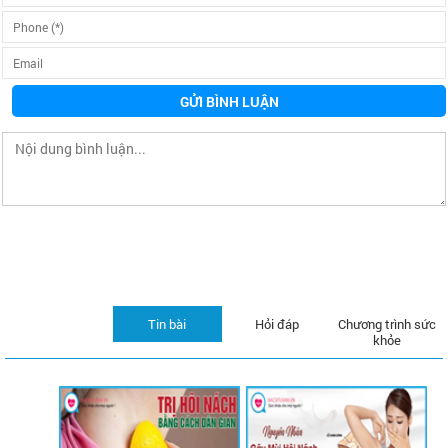
GỬI BÌNH LUẬN
Tin bài
Hỏi đáp
Chương trình sức
khỏe