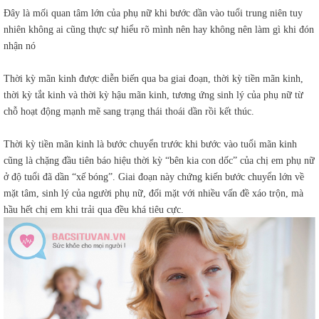
Đây là mối quan tâm lớn của phụ nữ khi bước dần vào tuổi trung niên tuy
nhiên không ai cũng thực sự hiểu rõ mình nên hay không nên làm gì khi đón
nhận nó
Thời kỳ mãn kinh được diễn biến qua ba giai đoạn, thời kỳ tiền mãn kinh,
thời kỳ tắt kinh và thời kỳ hậu mãn kinh, tương ứng sinh lý của phụ nữ từ
chỗ hoạt động mạnh mẽ sang trạng thái thoái dần rồi kết thúc.
Thời kỳ tiền mãn kinh là bước chuyển trước khi bước vào tuổi mãn kinh
cũng là chặng đầu tiên báo hiệu thời kỳ “bên kia con dốc” của chị em phụ nữ
ở độ tuổi đã dần “xế bóng”. Giai đoạn này chứng kiến bước chuyển lớn về
mặt tâm, sinh lý của người phụ nữ, đối mặt với nhiều vấn đề xáo trộn, mà
hầu hết chị em khi trải qua đều khá tiêu cực.