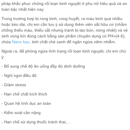
pháp khắc phục chứng rối loạn kinh nguyệt ở phụ nữ hiệu quả và an
toàn bậc nhất hiện nay.
Trong trường hợp bị rong kinh, rong huyết, ra máu kinh quá nhiều
hoặc kéo dài, chị em cần lưu ý sử dụng thêm viên sắt hữu cơ (nhằm
chống thiếu máu, thiếu sắt nhưng tránh bị táo bón, nóng nhiệt) và vệ
sinh vùng kín đúng cách bằng sản phẩm chuyên dụng có PH=(4-6),
chứa
Nano bạc
, tinh chất chè xanh để ngăn ngừa viêm nhiễm.
Ngoài ra, để phòng ngừa tình trạng rối loạn kinh nguyệt, chị em chú
ý:
- Bổ sung chế độ ăn uống đầy đủ dinh dưỡng
- Nghỉ ngơi điều độ
- Giảm stress
- Hạn chế chất kích thích
- Quan hệ tình dục an toàn
- Kiểm soát cân nặng
- Hạn chế sử dụng thuốc tránh thai,...