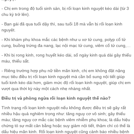
- Chị em trong độ tuổi sinh sản, bị rối loạn kinh nguyệt kéo dài (từ 3
chu kỳ trở lên).
- Bạn gái đã qua tuổi dậy thì, sau tuổi 18 mà vẫn bị rối loạn kinh
nguyệt.
- Khi khám phụ khoa mắc các bệnh như u xơ tử cung, polyp cổ tử
cung, buồng trứng đa nang, lạc nội mạc tử cung, viêm cổ tử cung,…
- Khi bị rong kinh, rong huyết kéo dài, số ngày kinh quá dài gây thiếu
máu, thiếu sắt.
- Riêng trường hợp phụ nữ tiền mãn kinh, chị em không đặt nặng
mục tiêu điều trị rối loạn kinh nguyệt mà cần bổ sung nội tiết giúp
tuổi kinh kéo dài hơn, giảm mức độ rối loạn kinh nguyệt, giúp chị em
vượt qua thời kỳ này một cách nhẹ nhàng nhất.
Điều trị và phòng ngừa rối loạn kinh nguyệt thế nào?
Tình trạng rối loạn kinh nguyệt nếu không được điều trị sẽ gây rất
nhiều hậu quả nghiêm trọng như: tăng nguy cơ vô sinh; gây thiếu
máu; tăng nguy cơ mắc các bệnh viêm nhiễm phụ khoa; là dấu hiệu
chứng tỏ sự mất cân bằng hoặc suy giảm nội tiết, thậm chí có thể là
dấu hiệu mãn kinh. Rối loạn kinh nguyệt cũng cảnh báo nhiều bệnh