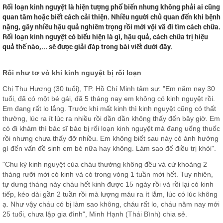
Rối loạn kinh nguyệt là hiện tượng phổ biến nhưng không phải ai cũng
quan tâm hoặc biết cách cải thiện. Nhiều người chủ quan đến khi bệnh
nặng, gây nhiều hậu quả nghiêm trọng rồi mới vội vã đi tìm cách chữa.
Rối loạn kinh nguyệt có biểu hiện là gì, hậu quả, cách chữa trị hiệu
quả thế nào,... sẽ được giải đáp trong bài viết dưới đây.
Rối như tơ vò khi kinh nguyệt bị rối loạn
Chị Thu Hương (30 tuổi), TP. Hồ Chí Minh tâm sự: "Em năm nay 30
tuổi, đã có một bé gái, đã 5 tháng nay em không có kinh nguyệt rồi.
Em đang rất lo lắng. Trước khi mất kinh thì kinh nguyệt cũng có thất
thường, lúc ra ít lúc ra nhiều rồi dần dần không thấy đến bây giờ. Em
có đi khám thì bác sĩ bảo bị rối loạn kinh nguyệt mà đang uống thuốc
rồi nhưng chưa thấy đỡ nhiều. Em không biết sau này có ảnh hưởng
gì đến vấn đề sinh em bé nữa hay không. Làm sao để điều trị khỏi".
"Chu kỳ kinh nguyệt của cháu thường không đều và cứ khoảng 2
tháng rưỡi mới có kinh và có trong vòng 1 tuần mới hết. Tuy nhiên,
tự dưng tháng này cháu hết kinh được 15 ngày rồi và rồi lại có kinh
tiếp, kéo dài gần 2 tuần rồi mà lượng máu ra ít lắm, lúc có lúc không
ạ. Như vậy cháu có bị làm sao không, cháu rất lo, cháu năm nay mới
25 tuổi, chưa lập gia đình", Minh Hạnh (Thái Bình) chia sẻ.