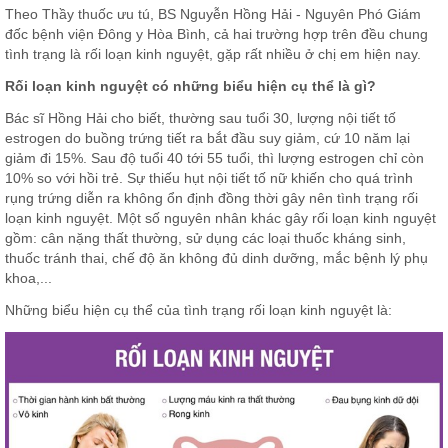
Theo Thầy thuốc ưu tú, BS Nguyễn Hồng Hải - Nguyên Phó Giám
đốc bệnh viện Đông y Hòa Bình, cả hai trường hợp trên đều chung
tình trạng là rối loạn kinh nguyệt, gặp rất nhiều ở chị em hiện nay.
Rối loạn kinh nguyệt có những biểu hiện cụ thể là gì?
Bác sĩ Hồng Hải cho biết, thường sau tuổi 30, lượng nội tiết tố
estrogen do buồng trứng tiết ra bắt đầu suy giảm, cứ 10 năm lại
giảm đi 15%. Sau độ tuổi 40 tới 55 tuổi, thì lượng estrogen chỉ còn
10% so với hồi trẻ. Sự thiếu hụt nội tiết tố nữ khiến cho quá trình
rụng trứng diễn ra không ổn định đồng thời gây nên tình trạng rối
loạn kinh nguyệt. Một số nguyên nhân khác gây rối loạn kinh nguyệt
gồm: cân nặng thất thường, sử dụng các loại thuốc kháng sinh,
thuốc tránh thai, chế độ ăn không đủ dinh dưỡng, mắc bệnh lý phụ
khoa,...
Những biểu hiện cụ thể của tình trạng rối loạn kinh nguyệt là: