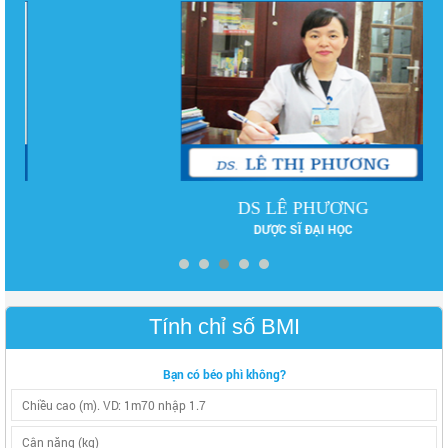
DS LÊ PHƯƠNG
DƯỢC SĨ ĐẠI HỌC
Tính chỉ số BMI
Bạn có béo phì không?