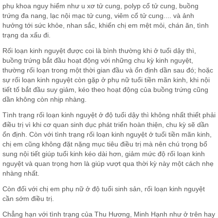
phụ khoa nguy hiểm như u xơ tử cung, polyp cổ tử cung, buồng
trứng đa nang, lạc nội mạc tử cung, viêm cổ tử cung.... và ảnh
hưởng tới sức khỏe, nhan sắc, khiến chị em mệt mỏi, chán ăn, tình
trạng da xấu đi.
Rối loạn kinh nguyệt được coi là bình thường khi ở tuổi dậy thì,
buồng trứng bắt đầu hoạt động với những chu kỳ kinh nguyệt,
thường rối loạn trong một thời gian đầu và ổn định dần sau đó; hoặc
sự rối loạn kinh nguyệt còn gặp ở phụ nữ tuổi tiền mãn kinh, khi nội
tiết tố bắt đầu suy giảm, kéo theo hoạt động của buồng trứng cũng
dần không còn nhịp nhàng.
Tình trạng rối loạn kinh nguyệt ở độ tuổi dậy thì không nhất thiết phải
điều trị vì khi cơ quan sinh dục phát triển hoàn thiện, chu kỳ sẽ dần
ổn định. Còn với tình trạng rối loạn kinh nguyệt ở tuổi tiền mãn kinh,
chị em cũng không đặt nặng mục tiêu điều trị mà nên chú trọng bổ
sung nội tiết giúp tuổi kinh kéo dài hơn, giảm mức độ rối loạn kinh
nguyệt và quan trọng hơn là giúp vượt qua thời kỳ này một cách nhẹ
nhàng nhất.
Còn đối với chị em phụ nữ ở độ tuổi sinh sản, rối loạn kinh nguyệt
cần sớm điều trị.
Chẳng hạn với tình trạng của Thu Hương, Minh Hạnh như ở trên hay