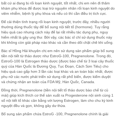
bất cứ ai đang bị rối loạn kinh nguyệt, tốt nhất, chị em nên đi thăm
khám phụ khoa để được loại trừ nguyên nhân rối loạn kinh nguyệt do
viêm nhiễm, bệnh lý phụ khoa và nếu có thì cần điều trị tích cực.
Để cải thiện tình trạng rối loạn kinh nguyệt, trước đây, nhiều người
thường dùng thuốc tây để bổ sung nội tiết tố (hormone). Tuy rằng
hiệu quả cao nhưng cách này để lại rất nhiều tác dụng phụ, nguy
hiểm nhất là gây ung thư. Bởi vậy, các bác sĩ chỉ sử dụng thuốc này
khi không còn giải pháp nào khác và cần theo dõi chặt chẽ khi uống.
Bác sĩ Hồng Hải khuyên chị em nên sử dụng sản phẩm giúp bổ sung
tiền nội tiết từ thảo dược như EstroG-100, Pregnenolone. Trong đó,
EstroG-100 là Estrogen thảo dược (được bào chế từ 3 loại cây thuốc
quý của Hàn Quốc là Đương Quy, Tục Đoạn, Cách Sơn Tiêu) cho
hiệu quả cao gấp hơn 3 lần các loại khác và an toàn bậc nhất, được
phụ nữ các nước phát triển sử dụng rất phổ biến, được kiểm duyệt
và chứng nhận an toàn của FDA Mỹ, Hàn Quốc, Canada.
Đồng thời, Pregnenolone (tiền nội tiết tố thảo dược bào chế từ củ
mài) giúp kích thích cơ thể sản xuất ra Progesterone nội sinh cùng 1
số nội tiết tố khác cân bằng với lượng Estrogen, làm cho chu kỳ kinh
nguyệt đều và gọn, không gây dư thừa.
Bổ sung sản phẩm chứa EstroG -100, Pregnenolone chính là giải