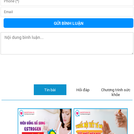
GỬI BÌNH LUẬN
Tin bài
Hỏi đáp
Chương trình sức
khỏe