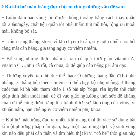
Ra khí hư màu trắng đục chị em chú ý những vấn đề sau:
+ Luôn đảm bảo vùng kín được không thoáng bằng cách thay quần
lót 2 lần/ngày, chất liệu quần lót phải thấm hút mồ hôi, rộng rãi thoải
mái, không bó sát.
+ Tránh căng thẳng, stress vì khi chị em lo âu, suy nghĩ nhiều nội tiết
càng mất cân bằng, gia tăng nguy cơ viêm nhiễm.
+ Bổ sung những thực phẩm là rau củ quả tươi giàu vitamin A,
vitamin C …như cà rốt, cà chua, ổi để giúp cân bằng pH âm đạo.
+ Thường xuyên tập thể dục thể thao: Ở những tháng đầu đi bộ nhẹ
nhàng, 3 tháng tiếp theo chi em có thể chạy bộ nhẹ nhàng, 3 tháng
cuối thai kì bà bầu tham khảo 1 số bài tập Yoga, rèn luyện thể chất
giúp tinh thần thoải mái, dễ đi vào giấc ngủ,đồng thời sức đề kháng
của cơ thể cũng được tăng lên tránh được sự tấn công của virus, vi
khuẩn nấm, hạn chế nguy cơ viêm nhiễm phụ khoa.
+ Khí hư màu trắng đục ra nhiều khi mang thai thì việc sử dụng bất
kì một phương pháp dân gian, hay một loại dung dịch vệ sinh vùng
kín nào đều phải cẩn thận và tìm hiểu thật kĩ vì “cô bé” thời gian này