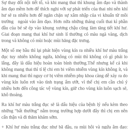
Sự thay đổi nội tiết tố, và khi mang thai thì khung âm đạo và thành
âm đạo mềm hơn để thích nghi với sự phát triển của thai nhi nên khí
hư sẽ ra nhiều hơn để ngăn chặn sự xâm nhập của vi khuẩn từ môi
trường ngoài vào âm đạo. Hơn nữa những tháng cuối thai kì phần
đầu của bé sẽ ép vào khung xương chậu cũng làm tăng tiết khí hư.
Giai đoạn mang thai khí hư sinh lí thường có màu ngà vàng, dịch
trong và không có mùi hoặc mùi hăng đặc trưng.
Một số mẹ bầu thì lại phát hiện vùng kín ra nhiều khí hư màu trắng
đục tuy nhiên không ngứa, không có mùi thì không có gì phải lo
lắng, đây là dấu hiệu hoàn toàn bình thường.Thế nhưng kể cả khi
không mang thai thì tỉ lệ chi em bi viêm nhiễm vùng kín không ít, và
khi mang thai thì nguy cơ bị viêm nhiễm phụ khoa càng dễ xảy ra do
vùng kín luôn rơi vào tình trạng ẩm ướt, vì thế chị em cần chú ý
nhiều hơn đến công tác vệ vùng kín, giữ cho vùng kín luôn sạch sẽ,
khô thoáng.
Ra khí hư màu trắng đục sẽ là dấu hiệu của bệnh lý nếu kèm theo
những “bất thường” nằm trong trường hợp dưới đây thì chị em nên
cẩn thận và đi thăm khám sớm.
+ Khí hư màu trắng đục như bã đậu, ra mùi hôi và ngứa âm đạo: