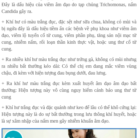
Đây là dấu hiệu của viêm âm đạo do tạp chủng Trichomonas, nấm
Candida gây ra.
+ Khí hư có màu trắng đục, đặc sệt như sữa chua, không có mùi và
bị ngứa đây là dấu hiệu tiềm ẩn các bệnh về phụ khoa như viêm âm
đạo, viêm lộ tuyển cổ tử cung, viêm phần phụ, tăng sản nội mạc tử
cung, nhiễm nấm, rối loạn thần kinh thực vật, hoặc ung thư cổ tử
cung.
+ Ra nhiều khí hư màu trắng đục như trứng gà, không có mùi nhưng
ra nhiều bất thường kéo dài: Có thể chị em đang mắc viêm vùng
chậu, đi kèm với hiện tượng đau bụng dưới, đau lưng.
+ Ra khí hư màu trắng đục kèm xuất huyết âm đạo âm đạo bất
thường: Hiện tượng này vô cùng nguy hiểm cảnh báo ung thư tử
cung
+ Khí hư trắng đục và đặc quánh như keo để lâu có thể khô cứng lại:
Hiện tượng này là do sự bất thường trong lưu thông khí huyết, hoặc
là sự xâm nhập của nấm men gây nhiễm khuẩn âm đạo.