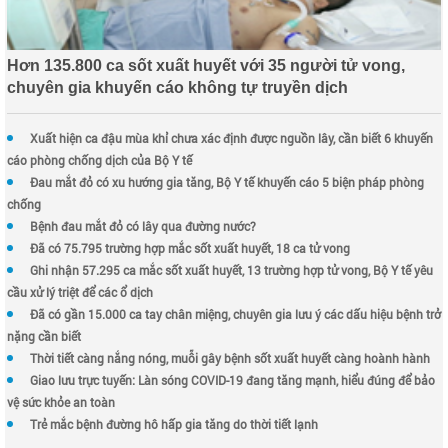
Hơn 135.800 ca sốt xuất huyết với 35 người tử vong,
chuyên gia khuyến cáo không tự truyền dịch
Xuất hiện ca đậu mùa khỉ chưa xác định được nguồn lây, cần biết 6 khuyến
cáo phòng chống dịch của Bộ Y tế
Đau mắt đỏ có xu hướng gia tăng, Bộ Y tế khuyến cáo 5 biện pháp phòng
chống
Bệnh đau mắt đỏ có lây qua đường nước?
Đã có 75.795 trường hợp mắc sốt xuất huyết, 18 ca tử vong
Ghi nhận 57.295 ca mắc sốt xuất huyết, 13 trường hợp tử vong, Bộ Y tế yêu
cầu xử lý triệt để các ổ dịch
Đã có gần 15.000 ca tay chân miệng, chuyên gia lưu ý các dấu hiệu bệnh trở
nặng cần biết
Thời tiết càng nắng nóng, muỗi gây bệnh sốt xuất huyết càng hoành hành
Giao lưu trực tuyến: Làn sóng COVID-19 đang tăng mạnh, hiểu đúng để bảo
vệ sức khỏe an toàn
Trẻ mắc bệnh đường hô hấp gia tăng do thời tiết lạnh