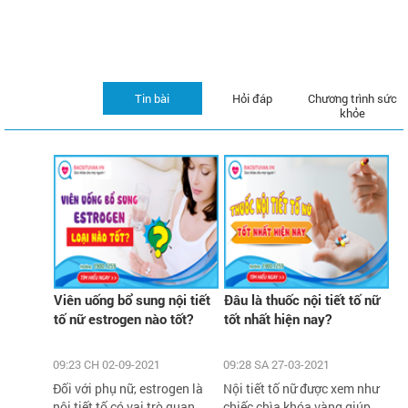
Tin bài
Hỏi đáp
Chương trình sức
khỏe
Viên uống bổ sung nội tiết
Đâu là thuốc nội tiết tố nữ
tố nữ estrogen nào tốt?
tốt nhất hiện nay?
09:23 CH 02-09-2021
09:28 SA 27-03-2021
Đối với phụ nữ, estrogen là
Nội tiết tố nữ được xem như
nội tiết tố có vai trò quan
chiếc chìa khóa vàng giúp