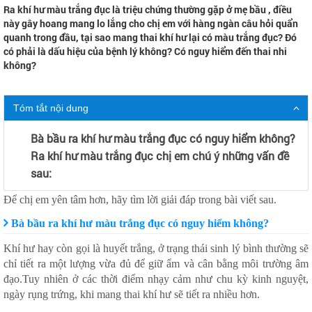
Ra khí hư màu trắng đục là triệu chứng thường gặp ở mẹ bầu , điều
này gây hoang mang lo lắng cho chị em với hàng ngàn câu hỏi quẩn
quanh trong đầu, tại sao mang thai khí hư lại có màu trắng đục? Đó
có phải là dấu hiệu của bệnh lý không? Có nguy hiểm đến thai nhi
không?
Tóm tắt nội dung
Bà bầu ra khí hư màu trắng đục có nguy hiểm không?
Ra khí hư màu trắng đục chị em chú ý những vấn đề
sau:
Để chị em yên tâm hơn, hãy tìm lời giải đáp trong bài viết sau.
Bà bầu ra khí hư màu trắng đục có nguy hiểm không?
Khí hư hay còn gọi là huyết trắng, ở trạng thái sinh lý bình thường sẽ
chỉ tiết ra một lượng vừa đủ để giữ ẩm và cân bằng môi trường âm
đạo.Tuy nhiên ở các thời điểm nhạy cảm như chu kỳ kinh nguyệt,
ngày rụng trứng, khi mang thai khí hư sẽ tiết ra nhiều hơn.