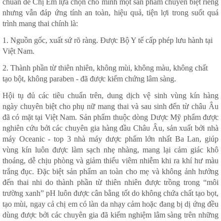
chuẩn để Chị Em lựa chọn cho mình một sản phẩm chuyên biệt riêng
nhưng vẫn đáp ứng tính an toàn, hiệu quả, tiện lợi trong suốt quá
trình mang thai chính là:
1. Nguồn gốc, xuất sứ rõ ràng. Được Bộ Y tế cấp phép lưu hành tại
Việt Nam.
2. Thành phần từ thiên nhiên, không mùi, không màu, không chất
tạo bột, không paraben - đã được kiểm chứng lâm sàng.
Hội tụ đủ các tiêu chuẩn trên, dung dịch vệ sinh vùng kín hàng
ngày chuyên biệt cho phụ nữ mang thai và sau sinh đến từ châu Âu
đã có mặt tại Việt Nam. Sản phẩm thuộc dòng Dược Mỹ phẩm được
nghiên cứu bởi các chuyên gia hàng đầu Châu Âu, sản xuất bởi nhà
máy Oceanic - top 3 nhà máy dược phẩm lớn nhất Ba Lan, giúp
vùng kín luôn được làm sạch nhẹ nhàng, mang lại cảm giác khô
thoáng, dễ chịu phòng và giảm thiểu viêm nhiễm khi ra khí hư màu
trắng đục. Đặc biệt sản phẩm an toàn cho mẹ và không ảnh hưởng
đến thai nhi do thành phần từ thiên nhiên được trồng trong “môi
trường xanh” pH luôn được cân bằng tốt do không chứa chất tạo bọt,
tạo mùi, ngay cả chị em có làn da nhạy cảm hoặc đang bị dị ứng đều
dùng được bởi các chuyên gia đã kiểm nghiệm lâm sàng trên những