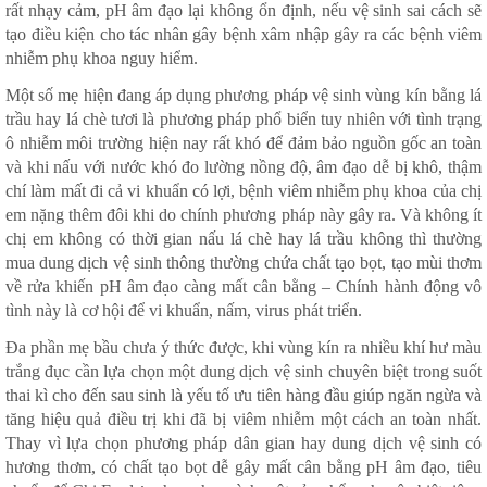
rất nhạy cảm, pH âm đạo lại không ổn định, nếu vệ sinh sai cách sẽ
tạo điều kiện cho tác nhân gây bệnh xâm nhập gây ra các bệnh viêm
nhiễm phụ khoa nguy hiểm.
Một số mẹ hiện đang áp dụng phương pháp vệ sinh vùng kín bằng lá
trầu hay lá chè tươi là phương pháp phổ biển tuy nhiên với tình trạng
ô nhiễm môi trường hiện nay rất khó để đảm bảo nguồn gốc an toàn
và khi nấu với nước khó đo lường nồng độ, âm đạo dễ bị khô, thậm
chí làm mất đi cả vi khuẩn có lợi, bệnh viêm nhiễm phụ khoa của chị
em nặng thêm đôi khi do chính phương pháp này gây ra. Và không ít
chị em không có thời gian nấu lá chè hay lá trầu không thì thường
mua dung dịch vệ sinh thông thường chứa chất tạo bọt, tạo mùi thơm
về rửa khiến pH âm đạo càng mất cân bằng – Chính hành động vô
tình này là cơ hội để vi khuẩn, nấm, virus phát triển.
Đa phần mẹ bầu chưa ý thức được, khi vùng kín ra nhiều khí hư màu
trắng đục cần lựa chọn một dung dịch vệ sinh chuyên biệt trong suốt
thai kì cho đến sau sinh là yếu tố ưu tiên hàng đầu giúp ngăn ngừa và
tăng hiệu quả điều trị khi đã bị viêm nhiễm một cách an toàn nhất.
Thay vì lựa chọn phương pháp dân gian hay dung dịch vệ sinh có
hương thơm, có chất tạo bọt dễ gây mất cân bằng pH âm đạo, tiêu