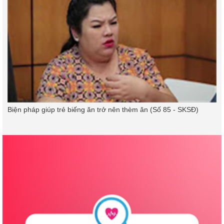
Biện pháp giúp trẻ biếng ăn trở nên thèm ăn (Số 85 - SKSĐ)