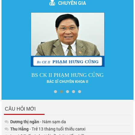
CHUYÊN GIA
BS CK II PHẠM HƯNG CỦNG
BÁC SĨ CHUYÊN KHOA II
CÂU HỎI MỚI
Dương thị ngần
- Nám sạm da
Thu Hằng
- Trẻ 13 tháng tuổi thiếu canxi