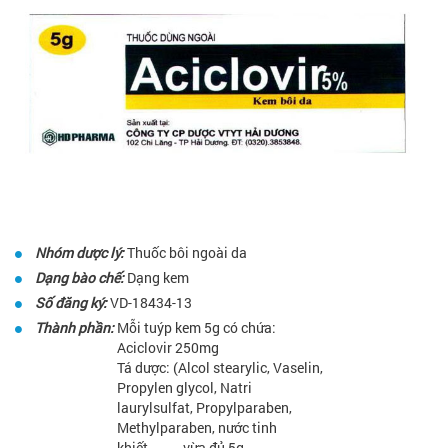
Nhóm dược lý:
Thuốc bôi ngoài da
Dạng bào chế:
Dạng kem
Số đăng ký:
VD-18434-13
Thành phần:
Mỗi tuýp kem 5g có chứa:
Aciclovir 250mg
Tá dược: (Alcol stearylic, Vaselin,
Propylen glycol, Natri
laurylsulfat, Propylparaben,
Methylparaben, nước tinh
khiết........ vừa đủ 5g.