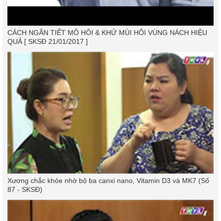
CÁCH NGĂN TIẾT MỒ HÔI & KHỬ MÙI HÔI VÙNG NÁCH HIỆU
QUẢ [ SKSĐ 21/01/2017 ]
Xương chắc khỏe nhờ bộ ba canxi nano, Vitamin D3 và MK7 (Số
87 - SKSĐ)