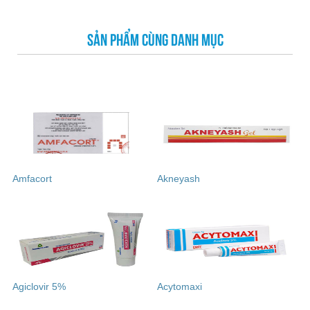
SẢN PHẨM CÙNG DANH MỤC
Amfacort
Akneyash
Agiclovir 5%
Acytomaxi