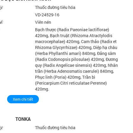
NGUYÊN GĐ TT DINH DƯỠNG VIỆN
CHUYÊN GIA TƯ V
DDQG
ý:
Thuốc đường tiêu hóa
VD-24529-16
ế:
Viên nén
Bạch thược (Radix Paeoniae lactiflorae)
420mg, Bạch truật (Rhizoma Atractylodis
macrocephalae) 420mg, Cam thảo (Radix et
Rhizoma Glycyrrhizae) 420mg, Diệp hạ châu
(Herba Phyllanthi amari) 840mg, Đảng sâm
(Radix Codonopsis pilosulae) 420mg, Đương
quy (Radix Angelicae sinensis) 420mg, Nhân
trần (Herba Adenosmatis caerulei) 840mg,
Phục linh (Poria) 420mg, Trần bì
(Pericarpium Citri reticulatae Perenne)
420mg.
Xem chi tiết
TONKA
ý:
Thuốc đường tiêu hóa