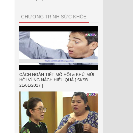
CHƯƠNG TRÌNH SỨC KHỎE
CÁCH NGĂN TIẾT MỒ HÔI & KHỬ MÙI
HÔI VÙNG NÁCH HIỆU QUẢ [ SKSĐ
21/01/2017 ]