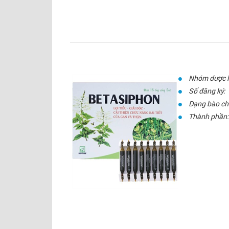
Nhóm dược l
Số đăng ký:
Dạng bào ch
Thành phần: