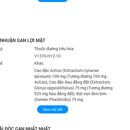
NHUẬN GAN LỢI MẬT
ý:
Thuốc đường tiêu hóa
V1370-H12-10
ế:
Khác
Cao đặc Actiso (Extractum Cynarae
spissum) 100 mg (Tương đương 700 mg
Actiso), Cao đặc Rau đắng đất (Extractum
Glinus oppositifolius) 75 mg (Tương đương
525 mg Rau đắng đất), Bột mịn Bìm bìm
(Semen Pharbitidis) 75 mg.
Xem chi tiết
THS.BS LÊ THỊ HẢI
BS VŨ VĂN 
ẢI ĐỘC GAN NHẤT NHẤT