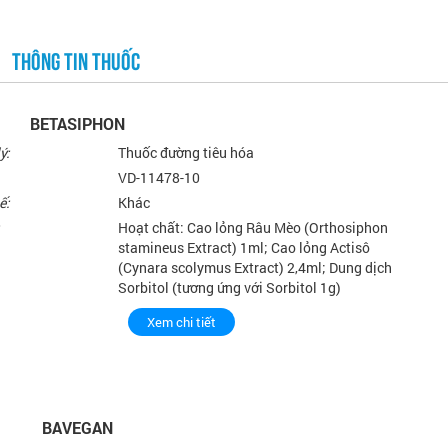
THÔNG TIN THUỐC
BETASIPHON
ý:
Thuốc đường tiêu hóa
VD-11478-10
ế:
Khác
Hoạt chất: Cao lỏng Râu Mèo (Orthosiphon
stamineus Extract) 1ml; Cao lỏng Actisô
(Cynara scolymus Extract) 2,4ml; Dung dịch
Sorbitol (tương ứng với Sorbitol 1g)
Xem chi tiết
BAVEGAN