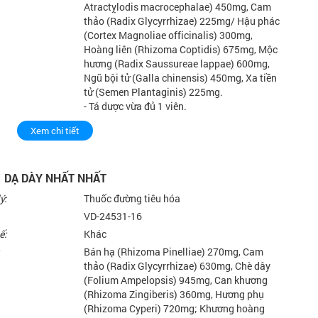
Atractỵlodis macrocephalae) 450mg, Cam
thảo (Radix Glycyrrhizae) 225mg/ Hậu phác
(Cortex Magnoliae officinalis) 300mg,
Hoàng liên (Rhizoma Coptidis) 675mg, Mộc
hương (Radix Saussureae lappae) 600mg,
Ngũ bội tử (Galla chinensis) 450mg, Xa tiền
tử (Semen Plantaginis) 225mg.
- Tá dược vừa đủ 1 viên.
Xem chi tiết
DẠ DÀY NHẤT NHẤT
ý:
Thuốc đường tiêu hóa
VD-24531-16
ế:
Khác
Bán hạ (Rhizoma Pinelliae) 270mg, Cam
thảo (Radix Glycyrrhizae) 630mg, Chè dây
(Folium Ampelopsis) 945mg, Can khương
(Rhizoma Zingiberis) 360mg, Hương phụ
(Rhizoma Cyperi) 720mg; Khương hoàng