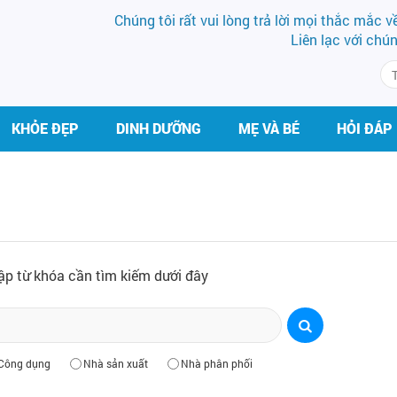
Chúng tôi rất vui lòng trả lời mọi thắc mắc 
Liên lạc với chú
KHỎE ĐẸP
DINH DƯỠNG
MẸ VÀ BÉ
HỎI ĐÁP
ập từ khóa cần tìm kiếm dưới đây
Công dụng
Nhà sản xuất
Nhà phân phối