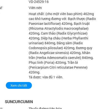
VD-24529-16
ế:
Viên nén
Hoạt chất: (cho một viên bao phim) 462mg
cao khô tương đương với: Bạch thược (Radix
Paeoniae lactiflorae) 420mg, Bạch truật
(Rhizoma Atractylodis macrocephalae)
420mg, Cam thảo (Radix Glycyrrhizae)
420mg, Diệp hạ châu (Herba Phyllanthi
urinariae) 840mg, Đảng sâm (Radix
Codonopsis pilosulae) 420mg, Đương quy
(Radix Angelicae sinensis) 420mg, Nhân
trần (Herba Adenosmatis caerulei) 840mg,
Phục linh (Poria) 420mg, Trần bì
(Pericarpium Citri reticulatae Perenne)
420mg.
Tá dược: vừa đủ 1 viên.
Xem chi tiết
SUNCURCUMIN
ý:
Thuốc đường tiêu hóa