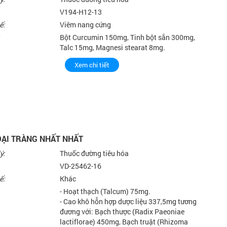
V194-H12-13
ế:
Viêm nang cứng
Bột Curcumin 150mg, Tinh bột sắn 300mg,
Talc 15mg, Magnesi stearat 8mg.
Xem chi tiết
ĐẠI TRÀNG NHẤT NHẤT
ý:
Thuốc đường tiêu hóa
VD-25462-16
ế:
Khác
- Hoạt thạch (Talcum) 75mg.
- Cao khô hỗn hợp dược liệu 337,5mg tương
đương với: Bạch thược (Radix Paeoniae
lactiflorae) 450mg, Bạch truật (Rhizoma