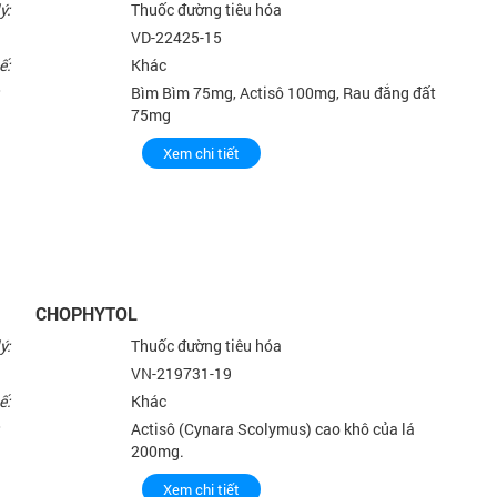
ý:
Thuốc đường tiêu hóa
VD-22425-15
ế:
Khác
Bìm Bìm 75mg, Actisô 100mg, Rau đắng đất
75mg
Xem chi tiết
CHOPHYTOL
ý:
Thuốc đường tiêu hóa
VN-219731-19
ế:
Khác
Actisô (Cynara Scolymus) cao khô của lá
200mg.
Xem chi tiết