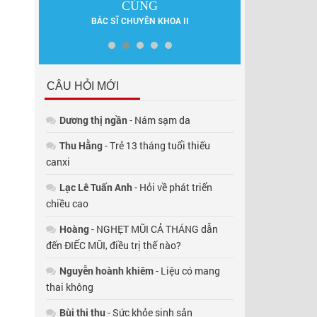
ẤN
DƯỢC SĨ 
CỦNG
BÁC SĨ CHUYÊN KHOA II
CÂU HỎI MỚI
Dương thị ngần
- Nám sạm da
Thu Hằng
- Trẻ 13 tháng tuổi thiếu
canxi
Lạc Lê Tuấn Anh
- Hỏi về phát triển
chiều cao
Hoàng
- NGHẸT MŨI CẢ THÁNG dẫn
đến ĐIẾC MŨI, điều trị thế nào?
Nguyễn hoành khiêm
- Liệu có mang
thai không
Bùi thị thụ
- Sức khỏe sinh sản