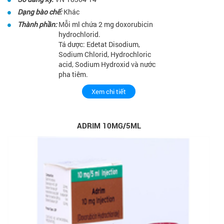
Dạng bào chế:
Khác
Thành phần:
Mỗi ml chứa 2 mg doxorubicin
hydrochlorid.
Tá dược: Edetat Disodium,
Sodium Chlorid, Hydrochloric
acid, Sodium Hydroxid và nước
pha tiêm.
Xem chi tiết
ADRIM 10MG/5ML