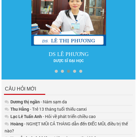
DS LÊ PHƯƠNG
DƯỢC SĨ ĐẠI HỌC
CÂU HỎI MỚI
Dương thị ngần
- Nám sạm da
Thu Hằng
- Trẻ 13 tháng tuổi thiếu canxi
Lạc Lê Tuấn Anh
- Hỏi về phát triển chiều cao
Hoàng
- NGHẸT MŨI CẢ THÁNG dẫn đến ĐIẾC MŨI, điều trị thế
nào?