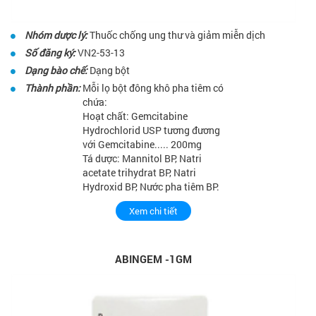
Nhóm dược lý:
Thuốc chống ung thư và giảm miễn dịch
Số đăng ký:
VN2-53-13
Dạng bào chế:
Dạng bột
Thành phần:
Mỗi lọ bột đông khô pha tiêm có
chứa:
Hoạt chất: Gemcitabine
Hydrochlorid USP tương đương
với Gemcitabine..... 200mg
Tá dược: Mannitol BP, Natri
acetate trihydrat BP, Natri
Hydroxid BP, Nước pha tiêm BP.
Xem chi tiết
ABINGEM -1GM