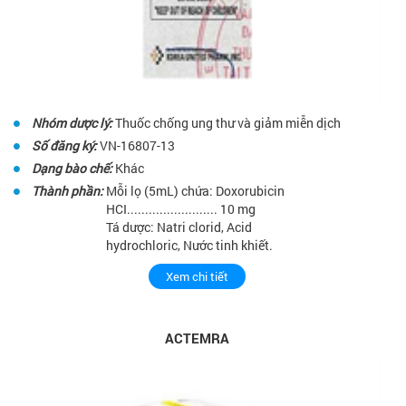
Nhóm dược lý:
Thuốc chống ung thư và giảm miễn dịch
Số đăng ký:
VN-16807-13
Dạng bào chế:
Khác
Thành phần:
Mỗi lọ (5mL) chứa: Doxorubicin
HCI......................... 10 mg
Tá dược: Natri clorid, Acid
hydrochloric, Nước tinh khiết.
Xem chi tiết
ACTEMRA