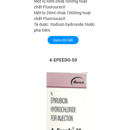
Một lọ I0ml chứa 500mg hoạt
chất Fluorouracil
Một lọ 20ml chứa 1000mg hoạt
chất Fluorouracil
Tá dược: Sodium hydroxide, Nước
pha tiêm.
Xem chi tiết
4-EPEEDO-50