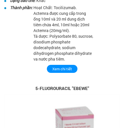
Dạng bào chế:
Khác
Thành phần:
Hoạt Chất: Tocilizumab.
Actemra được cung cấp trong
ống 10ml và 20 ml dung dịch
tiêm chứa 4ml, 10ml hoặc 20ml
Actemra (20mg/ml).
Tá dược: Polysorbate 80, sucrose,
disodium phosphate
dodecahydrate, sodium
dihydrogen phosphate dihydrate
va nước pha tiêm.
Xem chi tiết
5-FLUOROURACIL "EBEWE"