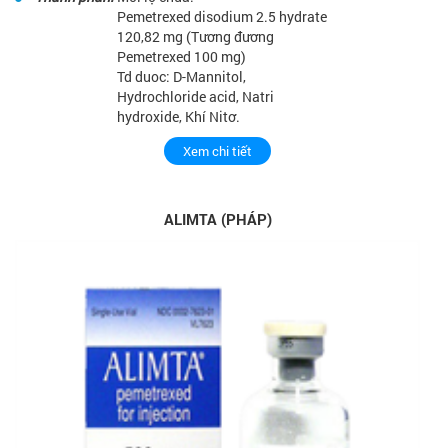
Pemetrexed disodium 2.5 hydrate
120,82 mg (Tương đương
Pemetrexed 100 mg)
Td duoc: D-Mannitol,
Hydrochloride acid, Natri
hydroxide, Khí Nitơ.
Xem chi tiết
ALIMTA (PHÁP)