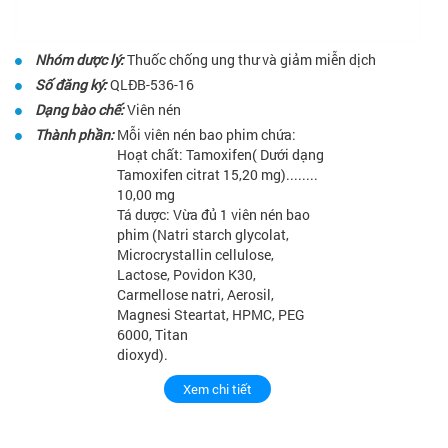
Nhóm dược lý:
Thuốc chống ung thư và giảm miễn dịch
Số đăng ký:
QLĐB-536-16
Dạng bào chế:
Viên nén
Thành phần:
Mỗi viên nén bao phim chứa:
Hoạt chất: Tamoxifen( Dưới dạng
Tamoxifen citrat 15,20 mg)........
10,00 mg
Tá dược: Vừa đủ 1 viên nén bao
phim (Natri starch glycolat,
Microcrystallin cellulose,
Lactose, Povidon K30,
Carmellose natri, Aerosil,
Magnesi Steartat, HPMC, PEG
6000, Titan
dioxyd).
Xem chi tiết