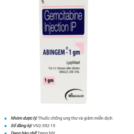
Nhóm dược lý:
Thuốc chống ung thư và giảm miễn dịch
Số đăng ký:
VN2-392-15
Dạng bào chế:
Dạng bột