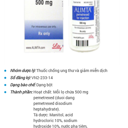
Nhóm dược lý:
Thuốc chống ung thư và giảm miễn dịch
Số đăng ký:
VN2-233-14
Dạng bào chế:
Dạng bột
Thành phần:
Hoạt chất: Mỗi lọ chứa 500 mg
pemetrexed (duoi dang
pemetrexed disodium
heptahydrate).
Tá dược: Manitol, acid
hydrocloric 10%, sodium
hydroxide 10%, nước pha tiêm,