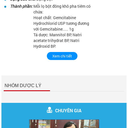
Thành phần:
Mỗi lọ bột đông khô pha tiêm có
chứa:
Hoạt chất: Gemcitabine
Hydrochlorid USP tương đương
với Gemcitabine..... 1g
Tá dược: Mannitol BP, Natri
acetate trihydrat BP, Natri
Hydroxid BP.
Xem chi tiết
NHÓM DƯỢC LÝ
CHUYÊN GIA