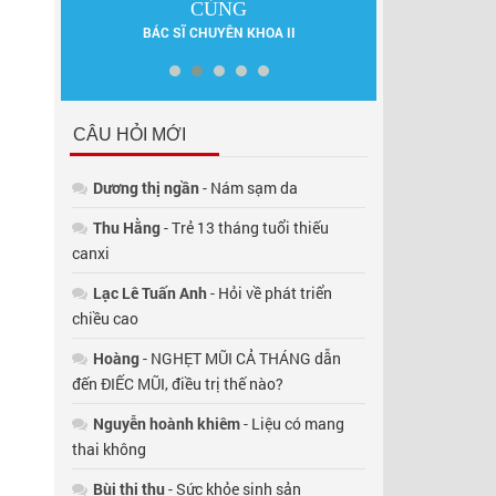
ẤN
DƯỢC SĨ 
CỦNG
BÁC SĨ CHUYÊN KHOA II
CÂU HỎI MỚI
Dương thị ngần
- Nám sạm da
Thu Hằng
- Trẻ 13 tháng tuổi thiếu
canxi
Lạc Lê Tuấn Anh
- Hỏi về phát triển
chiều cao
Hoàng
- NGHẸT MŨI CẢ THÁNG dẫn
đến ĐIẾC MŨI, điều trị thế nào?
Nguyễn hoành khiêm
- Liệu có mang
thai không
Bùi thị thụ
- Sức khỏe sinh sản