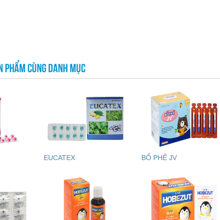
N PHẨM CÙNG DANH MỤC
EUCATEX
BỔ PHẾ JV
THS.BS LÊ THỊ HẢI
BS VŨ VĂN 