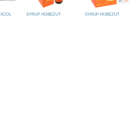
NGUYÊN GĐ TT DINH DƯỠNG VIỆN
CHUYÊN GIA TƯ V
DDQG
EXCOL
SYRUP HOBEZUT
SYRUP HOBEZUT