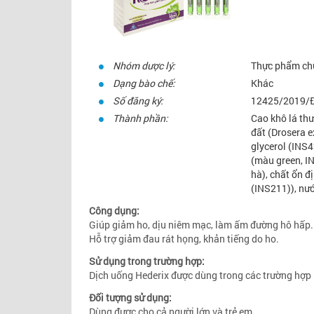
Nhóm dược lý:
Thực phẩm ch
Dạng bào chế:
Khác
Số đăng ký:
12425/2019/
Thành phần:
Cao khô lá thư
đất (Drosera e
glycerol (INS4
(màu green, I
hà), chất ổn đ
(INS211)), nướ
Công dụng:
Giúp giảm ho, dịu niêm mạc, làm ấm đường hô hấp.
Hỗ trợ giảm đau rát họng, khản tiếng do ho.
Sử dụng trong trường hợp:
Dịch uống Hederix được dùng trong các trường hợp bị
Đối tượng sử dụng:
Dùng được cho cả người lớn và trẻ em.