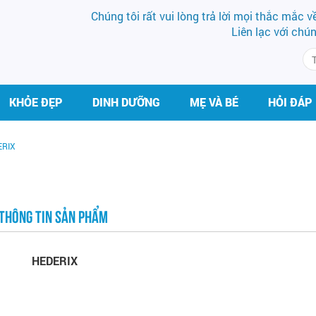
Chúng tôi rất vui lòng trả lời mọi thắc mắc 
Liên lạc với chú
KHỎE ĐẸP
DINH DƯỠNG
MẸ VÀ BÉ
HỎI ĐÁP
ERIX
THÔNG TIN SẢN PHẨM
HEDERIX