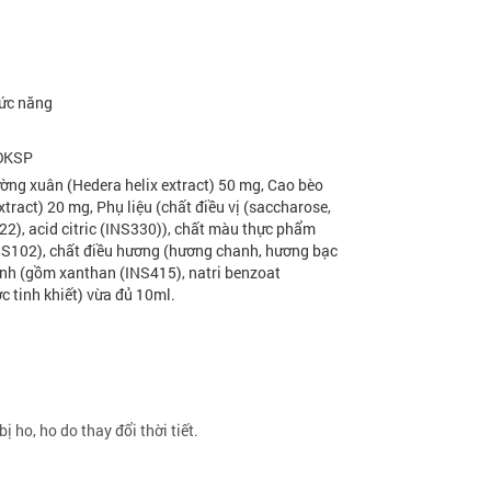
ức năng
ĐKSP
ờng xuân (Hedera helix extract) 50 mg, Cao bèo
xtract) 20 mg, Phụ liệu (chất điều vị (saccharose,
22), acid citric (INS330)), chất màu thực phẩm
NS102), chất điều hương (hương chanh, hương bạc
ịnh (gồm xanthan (INS415), natri benzoat
c tinh khiết) vừa đủ 10ml.
 ho, ho do thay đổi thời tiết.