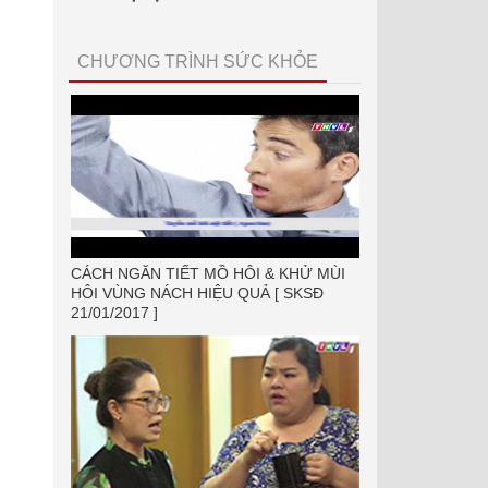
CHƯƠNG TRÌNH SỨC KHỎE
CÁCH NGĂN TIẾT MỒ HÔI & KHỬ MÙI
HÔI VÙNG NÁCH HIỆU QUẢ [ SKSĐ
21/01/2017 ]