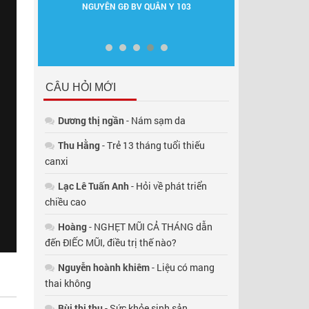
C
NGUYÊN GĐ BV QUÂN Y 103
NGUYÊN GĐ TT D
DD
CÂU HỎI MỚI
Dương thị ngần
- Nám sạm da
Thu Hằng
- Trẻ 13 tháng tuổi thiếu
canxi
Lạc Lê Tuấn Anh
- Hỏi về phát triển
chiều cao
Hoàng
- NGHẸT MŨI CẢ THÁNG dẫn
đến ĐIẾC MŨI, điều trị thế nào?
Nguyễn hoành khiêm
- Liệu có mang
thai không
Bùi thị thụ
- Sức khỏe sinh sản