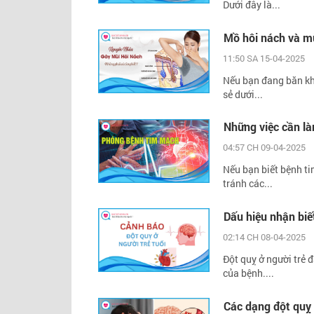
Dưới đây là...
Mồ hôi nách và mù
11:50 SA 15-04-2025
Nếu bạn đang băn kho
sẻ dưới...
Những việc cần l
04:57 CH 09-04-2025
Nếu bạn biết bệnh t
tránh các...
Dấu hiệu nhận biết
02:14 CH 08-04-2025
Đột quỵ ở người trẻ 
của bệnh....
Các dạng đột quỵ