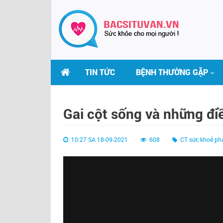
TIN TỨC
BỆNH THƯỜNG GẶP
Gai cột sống và những đi
10:27 SA 18-09-2021
608
CT sức khoẻ ph
THS.BS LÊ THỊ HẢI
BS VŨ VĂN LỰC