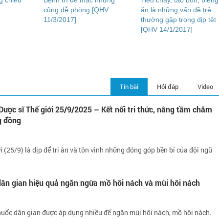
g chiều
Bệnh trĩ dễ mắc nhưng
Tiêu chảy, táo bón, biếng
cũng dễ phòng [QHV
ăn là những vấn đề trẻ
11/3/2017]
thường gặp trong dịp têt
[QHV 14/1/2017]
Tin bài
Hỏi đáp
Video
ợc sĩ Thế giới 25/9/2025 – Kết nối tri thức, nâng tầm chăm
g đồng
i (25/9) là dịp để tri ân và tôn vinh những đóng góp bền bỉ của đội ngũ
dân gian hiệu quả ngăn ngừa mồ hôi nách và mùi hôi nách
huốc dân gian được áp dụng nhiều để ngăn mùi hôi nách, mồ hôi nách.