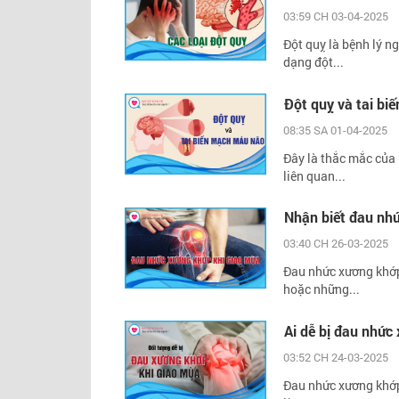
03:59 CH 03-04-2025
Đột quỵ là bệnh lý 
dạng đột...
Đột quỵ và tai bi
08:35 SA 01-04-2025
Đây là thắc mắc của 
liên quan...
Nhận biết đau nh
03:40 CH 26-03-2025
Đau nhức xương khớp 
hoặc những...
Ai dễ bị đau nhứ
03:52 CH 24-03-2025
Đau nhức xương khớp 