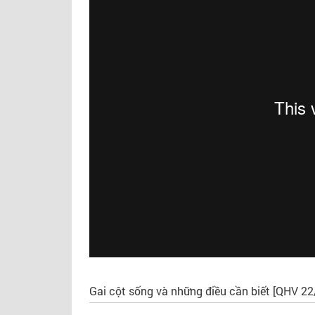
NGUYÊN GĐ TT DINH DƯỠNG VIỆN
CHUYÊN GIA TƯ VẤN
DDQG
Gai cột sống và những điều cần biết [QHV 2