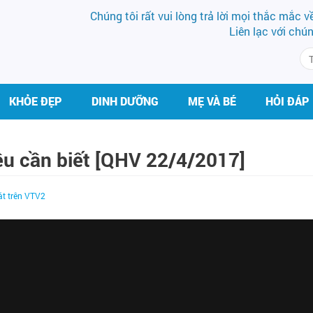
Chúng tôi rất vui lòng trả lời mọi thắc mắc 
Liên lạc với chú
KHỎE ĐẸP
DINH DƯỠNG
MẸ VÀ BÉ
HỎI ĐÁP
ều cần biết [QHV 22/4/2017]
át trên VTV2
BS CK II PHẠM HƯNG
DS LÊ PHƯƠ