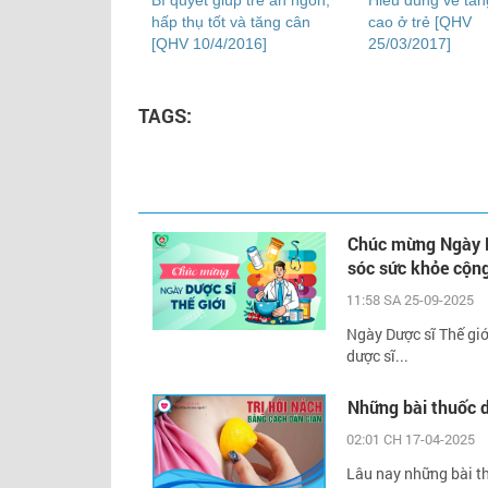
Bí quyết giúp trẻ ăn ngon,
Hiểu đúng về tăn
hấp thụ tốt và tăng cân
cao ở trẻ [QHV
[QHV 10/4/2016]
25/03/2017]
TAGS:
Chúc mừng Ngày Dư
sóc sức khỏe cộn
11:58 SA 25-09-2025
Ngày Dược sĩ Thế giớ
dược sĩ...
Những bài thuốc 
02:01 CH 17-04-2025
Lâu nay những bài t