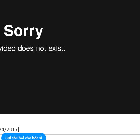
DƯỢC SĨ ĐẠI HỌ
CỦNG
BÁC SĨ CHUYÊN KHOA II
2/4/2017]
Gửi câu hỏi cho bác sĩ