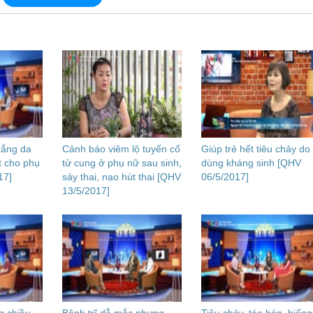
rắng da
Cảnh báo viêm lộ tuyến cổ
Giúp trẻ hết tiêu chảy do
t cho phụ
tử cung ở phụ nữ sau sinh,
dùng kháng sinh [QHV
17]
sảy thai, nạo hút thai [QHV
06/5/2017]
13/5/2017]