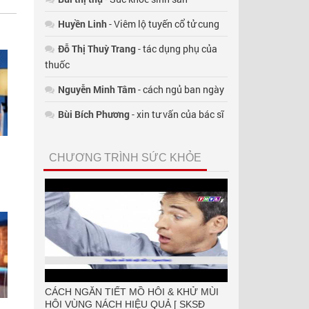
Huyền Linh
- Viêm lộ tuyến cổ tử cung
Đỗ Thị Thuỳ Trang
- tác dụng phụ của
thuốc
Nguyễn Minh Tâm
- cách ngủ ban ngày
Bùi Bích Phương
- xin tư vấn của bác sĩ
CHƯƠNG TRÌNH SỨC KHỎE
CÁCH NGĂN TIẾT MỒ HÔI & KHỬ MÙI
HÔI VÙNG NÁCH HIỆU QUẢ [ SKSĐ