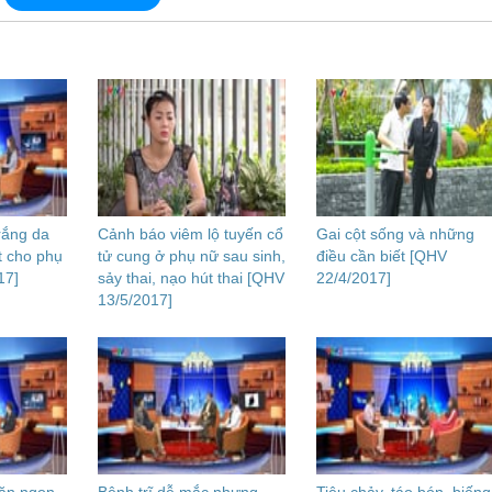
rắng da
Cảnh báo viêm lộ tuyến cổ
Gai cột sống và những
t cho phụ
tử cung ở phụ nữ sau sinh,
điều cần biết [QHV
17]
sảy thai, nạo hút thai [QHV
22/4/2017]
13/5/2017]