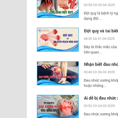
03:59 CH 03-04-2025
Đột quỵ là bệnh lý 
dạng đột...
Đột quỵ và tai bi
08:35 SA 01-04-2025
Đây là thắc mắc của 
liên quan...
Nhận biết đau nh
03:40 CH 26-03-2025
Đau nhức xương khớp 
hoặc những...
Ai dễ bị đau nhứ
03:52 CH 24-03-2025
Đau nhức xương khớp 