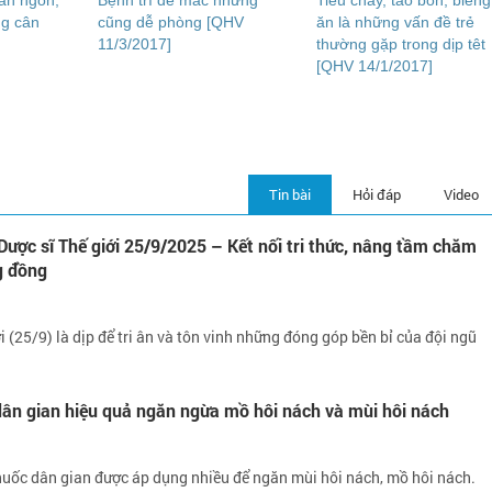
 ăn ngon,
Bệnh trĩ dễ mắc nhưng
Tiêu chảy, táo bón, biếng
ng cân
cũng dễ phòng [QHV
ăn là những vấn đề trẻ
11/3/2017]
thường gặp trong dịp têt
[QHV 14/1/2017]
Tin bài
Hỏi đáp
Video
ợc sĩ Thế giới 25/9/2025 – Kết nối tri thức, nâng tầm chăm
g đồng
i (25/9) là dịp để tri ân và tôn vinh những đóng góp bền bỉ của đội ngũ
dân gian hiệu quả ngăn ngừa mồ hôi nách và mùi hôi nách
huốc dân gian được áp dụng nhiều để ngăn mùi hôi nách, mồ hôi nách.