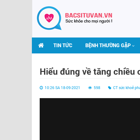
TIN TỨC
BỆNH THƯỜNG GẶP
Hiểu đúng về tăng chiều 
10:26 SA 18-09-2021
598
CT sức khoẻ ph
THS.BS LÊ THỊ HẢI
BS VŨ VĂN LỰC