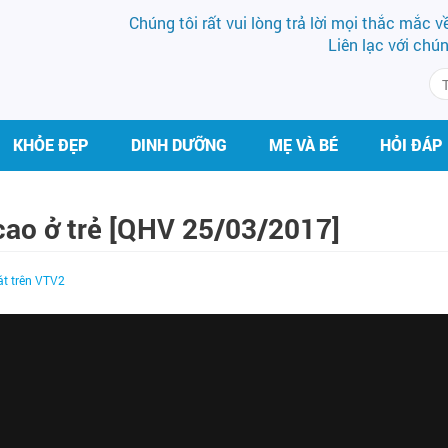
Chúng tôi rất vui lòng trả lời mọi thắc mắc 
Liên lạc với chú
KHỎE ĐẸP
DINH DƯỠNG
MẸ VÀ BÉ
HỎI ĐÁP
cao ở trẻ [QHV 25/03/2017]
át trên VTV2
BS CK II PHẠM HƯNG
DS LÊ PHƯƠ