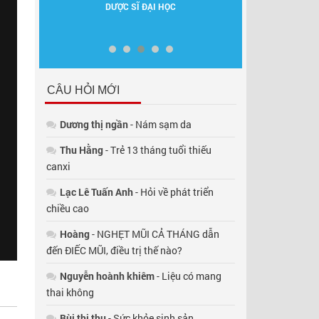
C
NGUYÊN GĐ BV QUÂN Y 103
NGUYÊN GĐ TT D
DD
CÂU HỎI MỚI
Dương thị ngần
- Nám sạm da
Thu Hằng
- Trẻ 13 tháng tuổi thiếu
canxi
Lạc Lê Tuấn Anh
- Hỏi về phát triển
chiều cao
Hoàng
- NGHẸT MŨI CẢ THÁNG dẫn
đến ĐIẾC MŨI, điều trị thế nào?
Nguyễn hoành khiêm
- Liệu có mang
thai không
Bùi thị thụ
- Sức khỏe sinh sản