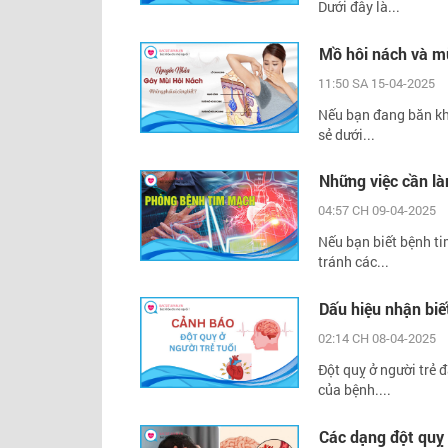
Dưới đây là...
Mồ hôi nách và mù
11:50 SA 15-04-2025
Nếu bạn đang băn kho
sẻ dưới...
Những việc cần l
04:57 CH 09-04-2025
Nếu bạn biết bệnh t
tránh các...
Dấu hiệu nhận biết
02:14 CH 08-04-2025
Đột quỵ ở người trẻ 
của bệnh....
Các dạng đột quỵ