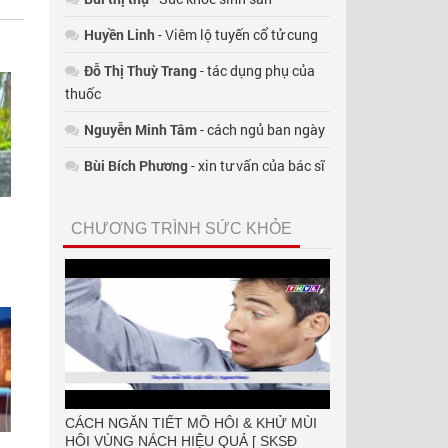
Huyền Linh
- Viêm lộ tuyến cổ tử cung
Đỗ Thị Thuỳ Trang
- tác dụng phụ của
thuốc
Nguyễn Minh Tâm
- cách ngủ ban ngày
Bùi Bích Phương
- xin tư vấn của bác sĩ
CHƯƠNG TRÌNH SỨC KHỎE
CÁCH NGĂN TIẾT MỒ HÔI & KHỬ MÙI
HÔI VÙNG NÁCH HIỆU QUẢ [ SKSĐ