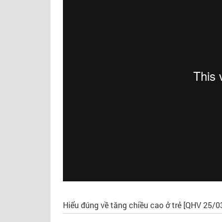
NGUYÊN GĐ TT DINH DƯỠNG VIỆN
CHUYÊN GIA TƯ VẤN
DDQG
Hiểu đúng về tăng chiều cao ở trẻ [QHV 25/0