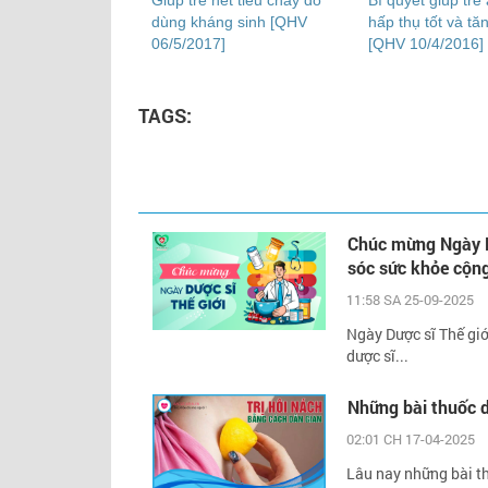
Giúp trẻ hết tiêu chảy do
Bí quyết giúp trẻ
dùng kháng sinh [QHV
hấp thụ tốt và tă
06/5/2017]
[QHV 10/4/2016]
TAGS:
Chúc mừng Ngày Dư
sóc sức khỏe cộn
11:58 SA 25-09-2025
Ngày Dược sĩ Thế giớ
dược sĩ...
Những bài thuốc 
02:01 CH 17-04-2025
Lâu nay những bài t