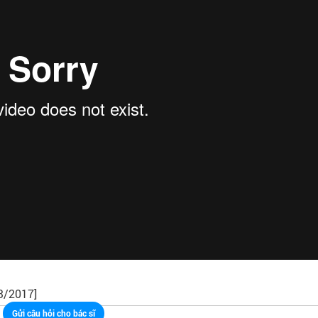
DƯỢC SĨ ĐẠI HỌ
CỦNG
BÁC SĨ CHUYÊN KHOA II
3/2017]
Gửi câu hỏi cho bác sĩ