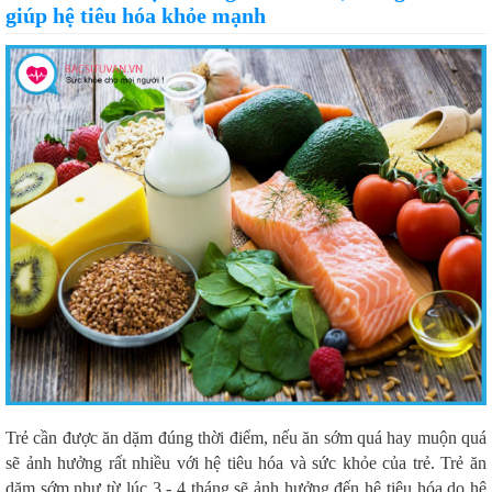
giúp hệ tiêu hóa khỏe mạnh
Trẻ cần được ăn dặm đúng thời điểm, nếu ăn sớm quá hay muộn quá
sẽ ảnh hưởng rất nhiều với hệ tiêu hóa và sức khỏe của trẻ. Trẻ ăn
dặm sớm như từ lúc 3 - 4 tháng sẽ ảnh hưởng đến hệ tiêu hóa do hệ