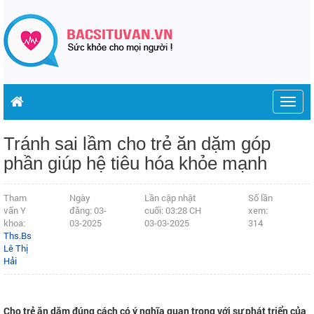
Togg
navig
Tránh sai lầm cho trẻ ăn dặm góp
phần giúp hệ tiêu hóa khỏe mạnh
Tham
Ngày
Lần cập nhật
Số lần
vấn Y
đăng: 03-
cuối: 03:28 CH
xem:
khoa:
03-2025
03-03-2025
314
Ths.Bs
Lê Thị
Hải
Cho trẻ ăn dặm đúng cách có ý nghĩa quan trọng với sự phát triển của