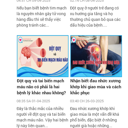
04:57 CH 09-04-2025
02:14 CH 08-04-2025
Nếu bạn biết bệnh tim mạch
Đột quỵ ở người trẻ đang có
là nguyên nhân gây tử vong
xu hướng gia tăng và họ
hàng đầu thì sẽ thấy việc
thường chủ quan bỏ qua các
phòng tránh các...
dấu hiệu của bệnh....
Đột quỵ và tai biến mạch
Nhận biết đau nhức xương
máu não có phải là hai
khớp khi giao mùa và cách
bệnh lý khác nhau không?
khắc phục
08:35 SA 01-04-2025
03:40 CH 26-03-2025
Đây là thắc mắc của nhiều
Đau nhức xương khớp khi
người về đột quỵ và tai biến
giao mùa là một vấn đề khá
mạch máu não. Vậy hai bệnh
phổ biến, đặc biệt ở những
lý này liên quan...
người già hoặc những...