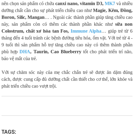
nên chọn sản phẩm có chứa
canxi nano, vitamin D3,
MK7
và nhiều
dưỡng chất cần cho sự phát triển chiều cao như
Magie, Kẽm, Đồng,
Boron, Silic, Mangan
… . Ngoài các thành phần giúp tăng chiều cao
này, sản phẩm còn có thêm các thành phần khác như
sữa non
Colostrum, chất xơ hòa tan Fos,
Immune Alpha
… giúp trẻ từ 6
tháng đến 4 tuổi tránh các bệnh đường tiêu hóa, ốm vặt. Với trẻ từ 4 -
9 tuổi thì sản phẩm hỗ trợ tăng chiều cao này có thêm thành phần
phù hợp
DHA
, Taurin, Cao Blueberry
tốt cho phát triển trí não,
bảo vệ mắt của trẻ.
Với sự chăm sóc này của mẹ chắc chắn trẻ sẽ được ăn dặm đúng
cách, được cung cấp đủ dưỡng chất cần thiết cho cơ thể, lớn khỏe và
phát triển chiều cao vượt trội.
TAGS: