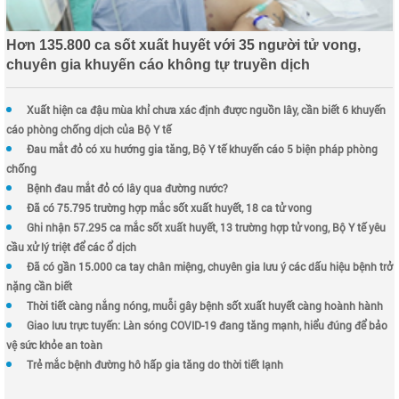
Hơn 135.800 ca sốt xuất huyết với 35 người tử vong,
chuyên gia khuyến cáo không tự truyền dịch
Xuất hiện ca đậu mùa khỉ chưa xác định được nguồn lây, cần biết 6 khuyến
cáo phòng chống dịch của Bộ Y tế
Đau mắt đỏ có xu hướng gia tăng, Bộ Y tế khuyến cáo 5 biện pháp phòng
chống
Bệnh đau mắt đỏ có lây qua đường nước?
Đã có 75.795 trường hợp mắc sốt xuất huyết, 18 ca tử vong
Ghi nhận 57.295 ca mắc sốt xuất huyết, 13 trường hợp tử vong, Bộ Y tế yêu
cầu xử lý triệt để các ổ dịch
Đã có gần 15.000 ca tay chân miệng, chuyên gia lưu ý các dấu hiệu bệnh trở
nặng cần biết
Thời tiết càng nắng nóng, muỗi gây bệnh sốt xuất huyết càng hoành hành
Giao lưu trực tuyến: Làn sóng COVID-19 đang tăng mạnh, hiểu đúng để bảo
vệ sức khỏe an toàn
Trẻ mắc bệnh đường hô hấp gia tăng do thời tiết lạnh