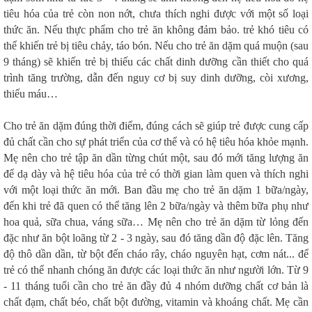
tiêu hóa của trẻ còn non nớt, chưa thích nghi được với một số loại
thức ăn. Nếu thực phẩm cho trẻ ăn không đảm bảo. trẻ khó tiêu có
thể khiến trẻ bị tiêu chảy, táo bón. Nếu cho trẻ ăn dặm quá muộn (sau
9 tháng) sẽ khiến trẻ bị thiếu các chất dinh dưỡng cần thiết cho quá
trình tăng trường, dẫn đến nguy cơ bị suy dinh dưỡng, còi xương,
thiếu máu…
Cho trẻ ăn dặm đúng thời điểm, đúng cách sẽ giúp trẻ được cung cấp
đủ chất cần cho sự phát triển của cơ thể và có hệ tiêu hóa khỏe mạnh.
Mẹ nên cho trẻ tập ăn dần từng chút một, sau đó mới tăng lượng ăn
để dạ dày và hệ tiêu hóa của trẻ có thời gian làm quen và thích nghi
với một loại thức ăn mới. Ban đầu mẹ cho trẻ ăn dặm 1 bữa/ngày,
đến khi trẻ đã quen có thể tăng lên 2 bữa/ngày và thêm bữa phụ như
hoa quả, sữa chua, váng sữa… Mẹ nên cho trẻ ăn dặm từ lỏng đến
đặc như ăn bột loãng từ 2 - 3 ngày, sau đó tăng dần độ đặc lên. Tăng
độ thô dần dần, từ bột đến cháo rây, cháo nguyên hạt, cơm nát... để
trẻ có thể nhanh chóng ăn được các loại thức ăn như người lớn. Từ 9
- 11 tháng tuổi cần cho trẻ ăn đầy đủ 4 nhóm dưỡng chất cơ bản là
chất đạm, chất béo, chất bột đường, vitamin và khoáng chất. Mẹ cần