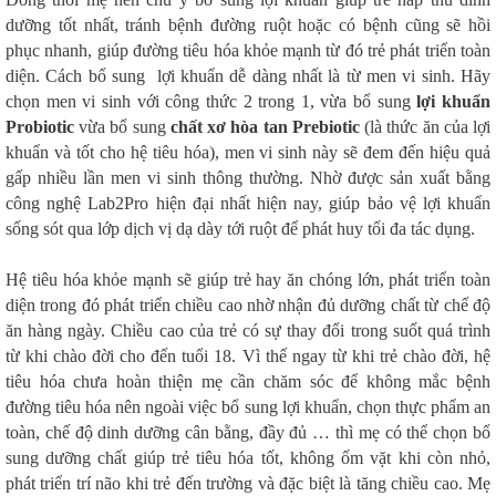
dưỡng tốt nhất, tránh bệnh đường ruột hoặc có bệnh cũng sẽ hồi
phục nhanh, giúp đường tiêu hóa khỏe mạnh từ đó trẻ phát triển toàn
diện. Cách bổ sung lợi khuẩn dễ dàng nhất là từ men vi sinh. Hãy
chọn men vi sinh với công thức 2 trong 1, vừa bổ sung
lợi khuẩn
Probiotic
vừa bổ sung
chất xơ hòa tan Prebiotic
(là thức ăn của lợi
khuẩn và tốt cho hệ tiêu hóa), men vi sinh này sẽ đem đến hiệu quả
gấp nhiều lần men vi sinh thông thường. Nhờ được sản xuất bằng
công nghệ Lab2Pro hiện đại nhất hiện nay, giúp bảo vệ lợi khuẩn
sống sót qua lớp dịch vị dạ dày tới ruột để phát huy tối đa tác dụng.
Hệ tiêu hóa khỏe mạnh sẽ giúp trẻ hay ăn chóng lớn, phát triển toàn
diện trong đó phát triển chiều cao nhờ nhận đủ dưỡng chất từ chế độ
ăn hàng ngày. Chiều cao của trẻ có sự thay đổi trong suốt quá trình
từ khi chào đời cho đến tuổi 18. Vì thế ngay từ khi trẻ chào đời, hệ
tiêu hóa chưa hoàn thiện mẹ cần chăm sóc để không mắc bệnh
đường tiêu hóa nên ngoài việc bổ sung lợi khuẩn, chọn thực phẩm an
toàn, chế độ dinh dưỡng cân bằng, đầy đủ … thì mẹ có thể chọn bổ
sung dưỡng chất giúp trẻ tiêu hóa tốt, không ốm vặt khi còn nhỏ,
phát triển trí não khi trẻ đến trường và đặc biệt là tăng chiều cao. Mẹ