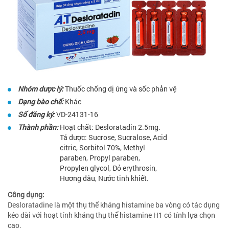
Nhóm dược lý:
Thuốc chống dị ứng và sốc phản vệ
Dạng bào chế:
Khác
Số đăng ký:
VD-24131-16
Thành phần:
Hoạt chất: Desloratadin 2.5mg.
Tá dược: Sucrose, Sucralose, Acid
citric, Sorbitol 70%, Methyl
paraben, Propyl paraben,
Propylen glycol, Đỏ erythrosin,
Hương dâu, Nước tinh khiết.
Công dụng:
Desloratadine là một thụ thể kháng histamine ba vòng có tác dụng
kéo dài với hoạt tính kháng thụ thể histamine H1 có tính lựa chọn
cao.