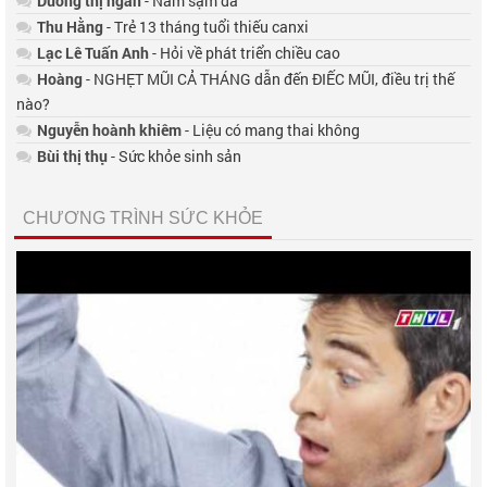
Dương thị ngần
- Nám sạm da
Thu Hằng
- Trẻ 13 tháng tuổi thiếu canxi
Lạc Lê Tuấn Anh
- Hỏi về phát triển chiều cao
Hoàng
- NGHẸT MŨI CẢ THÁNG dẫn đến ĐIẾC MŨI, điều trị thế
nào?
Nguyễn hoành khiêm
- Liệu có mang thai không
Bùi thị thụ
- Sức khỏe sinh sản
CHƯƠNG TRÌNH SỨC KHỎE