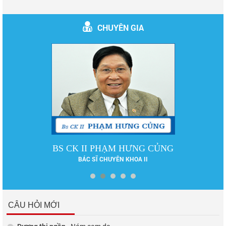
CHUYÊN GIA
BS CK II PHẠM HƯNG CỦNG
BÁC SĨ CHUYÊN KHOA II
CÂU HỎI MỚI