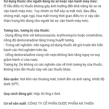
Sử dụng thuốc cho người đang lái xe hoặc vận hành máy móc:
Ở liều điều trị thuốc không gây ảnh hưởng đến khả năng lái xe và
vận hành máy móc. Tuy nhiên có thể xảy ra mệt mỏi, đau đầu,
chóng mặt, ngái ngủ, hoa mắt trong thời gian điều trị vì vậy cần
thận trọng khi dùng cho người lái xe, vận hành máy móc.
Tương tác, tương kị của thuốc:
- Dùng đồng thời với ketoconazole, erythromycin hoặc cimetidine,
nồng độ desloratadine tăng trong huyết tương.
- Trong xét nghiệm: nên ngưng sử dụng thuốc 48 giờ trước khi tiến
hành các thử nghiệm trên da.
- Uống desloratadine cùng với rượu không làm tăng nguy cơ suy
giảm hành vi của rượu.
Tương kỵ: Do không có các nghiên cứu về tính tương kỵ của thuốc,
không trộn lẫn thuốc này với các thuốc khác.
Bảo quản:
Nơi khô ráo thoáng mát, tránh ẩm và ánh sáng, nhiệt độ
0
dưới 30
C.
Quy cách đóng gói:
Hộp 30 ống x 5ml.
Cơ sở sản xuất:
CÔNG TY CỔ PHẦN DƯỢC PHẨM AN THIÊN