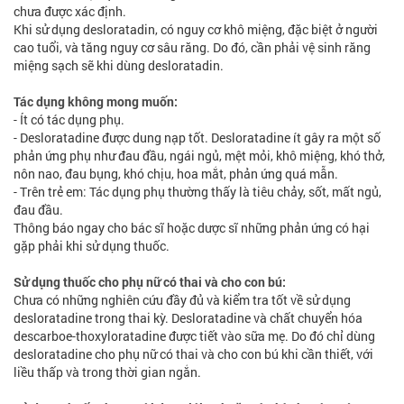
chưa được xác định.
Khi sử dụng desloratadin, có nguy cơ khô miệng, đặc biệt ở người
cao tuổi, và tăng nguy cơ sâu răng. Do đó, cần phải vệ sinh răng
miệng sạch sẽ khi dùng desloratadin.
Tác dụng không mong muốn:
- Ít có tác dụng phụ.
- Desloratadine được dung nạp tốt. Desloratadine ít gây ra một số
phản ứng phụ như đau đầu, ngái ngủ, mệt mỏi, khô miệng, khó thở,
nôn nao, đau bụng, khó chịu, hoa mắt, phản ứng quá mẫn.
- Trên trẻ em: Tác dụng phụ thường thấy là tiêu chảy, sốt, mất ngủ,
đau đầu.
Thông báo ngay cho bác sĩ hoặc dược sĩ những phản ứng có hại
gặp phải khi sử dụng thuốc.
Sử dụng thuốc cho phụ nữ có thai và cho con bú:
Chưa có những nghiên cứu đầy đủ và kiểm tra tốt về sử dụng
desloratadine trong thai kỳ. Desloratadine và chất chuyển hóa
descarboe-thoxyloratadine được tiết vào sữa mẹ. Do đó chỉ dùng
desloratadine cho phụ nữ có thai và cho con bú khi cần thiết, với
liều thấp và trong thời gian ngắn.