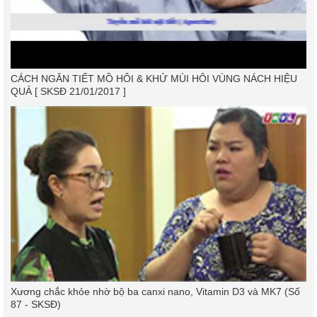
CÁCH NGĂN TIẾT MỒ HÔI & KHỬ MÙI HÔI VÙNG NÁCH HIỆU
QUẢ [ SKSĐ 21/01/2017 ]
Xương chắc khỏe nhờ bộ ba canxi nano, Vitamin D3 và MK7 (Số
87 - SKSĐ)