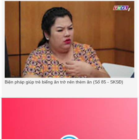
Biện pháp giúp trẻ biếng ăn trở nên thèm ăn (Số 85 - SKSĐ)