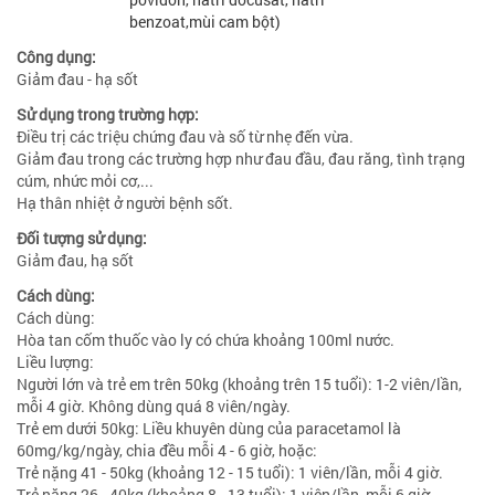
benzoat,mùi cam bột)
Công dụng:
Giảm đau - hạ sốt
Sử dụng trong trường hợp:
Điều trị các triệu chứng đau và số từ nhẹ đến vừa.
Giảm đau trong các trường hợp như đau đầu, đau răng, tình trạng
cúm, nhức mỏi cơ,...
Hạ thân nhiệt ở người bệnh sốt.
Đối tượng sử dụng:
Giảm đau, hạ sốt
Cách dùng:
Cách dùng:
Hòa tan cốm thuốc vào ly có chứa khoảng 100ml nước.
Liều lượng:
Người lớn và trẻ em trên 50kg (khoảng trên 15 tuổi): 1-2 viên/lần,
mỗi 4 giờ. Không dùng quá 8 viên/ngày.
Trẻ em dưới 50kg: Liều khuyên dùng của paracetamol là
60mg/kg/ngày, chia đều mỗi 4 - 6 giờ, hoặc:
Trẻ nặng 41 - 50kg (khoảng 12 - 15 tuổi): 1 viên/lần, mỗi 4 giờ.
Trẻ nặng 26 - 40kg (khoảng 8 - 13 tuổi): 1 viên/lần, mỗi 6 giờ.