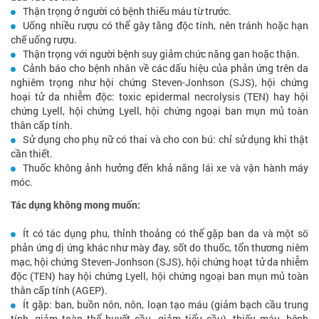
Thận trọng ở người có bệnh thiếu máu từ trước.
Uống nhiều rượu có thể gây tăng độc tính, nên tránh hoặc hạn
chế uống rượu.
Thận trọng với người bệnh suy giảm chức năng gan hoặc thận.
Cảnh báo cho bệnh nhân về các dấu hiệu của phản ứng trên da
nghiêm trọng như hội chứng Steven-Jonhson (SJS), hội chứng
hoại tử da nhiễm độc: toxic epidermal necrolysis (TEN) hay hội
chứng Lyell, hội chứng Lyell, hội chứng ngoại ban mụn mủ toàn
thân cấp tính.
Sử dụng cho phụ nữ có thai và cho con bú: chỉ sử dụng khi thật
cần thiết.
Thuốc không ảnh hưởng đến khả năng lái xe và vận hành máy
móc.
Tác dụng không mong muốn:
Ít có tác dụng phu, thỉnh thoảng có thể gặp ban da và một sö
phản ứng dị ứng khác như mày đay, sốt do thuốc, tổn thương niêm
mạc, hội chứng Steven-Jonhson (SJS), hội chứng hoạt tử da nhiễm
độc (TEN) hay hội chứng Lyell, hội chứng ngoại ban mụn mủ toàn
thân cấp tính (AGEP).
Ít gặp: ban, buồn nôn, nôn, loạn tạo máu (giảm bạch cầu trung
tính, giảm toàn thể huyết cầu, giảm tiểu cầu), thiếu máu, bệnh