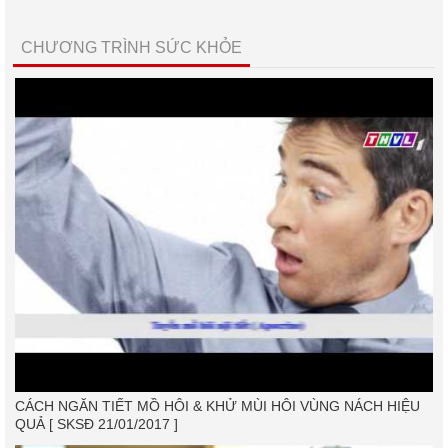
CHƯƠNG TRÌNH SỨC KHỎE
CÁCH NGĂN TIẾT MỒ HÔI & KHỬ MÙI HÔI VÙNG NÁCH HIỆU
QUẢ [ SKSĐ 21/01/2017 ]