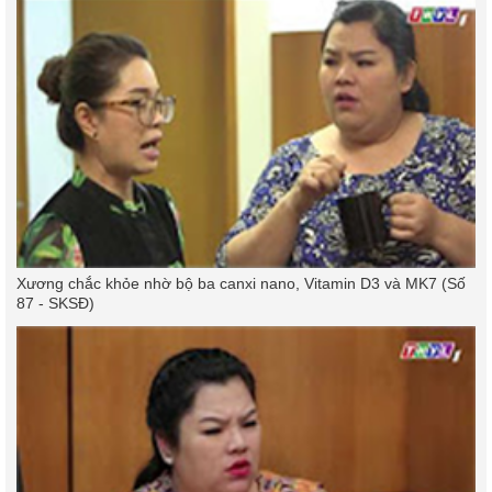
Xương chắc khỏe nhờ bộ ba canxi nano, Vitamin D3 và MK7 (Số
87 - SKSĐ)