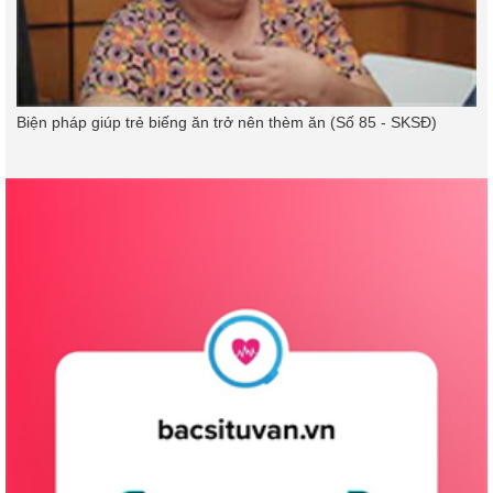
Biện pháp giúp trẻ biếng ăn trở nên thèm ăn (Số 85 - SKSĐ)