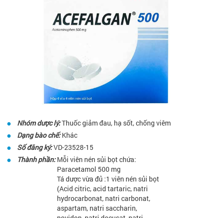
Nhóm dược lý:
Thuốc giảm đau, hạ sốt, chống viêm
Dạng bào chế:
Khác
Số đăng ký:
VD-23528-15
Thành phần:
Mỗi viên nén sủi bọt chứa:
Paracetamol 500 mg
Tá dược vừa đủ :1 viên nén sủi bọt
(Acid citric, acid tartaric, natri
hydrocarbonat, natri carbonat,
aspartam, natri saccharin,
povidon, natri docusat, natri