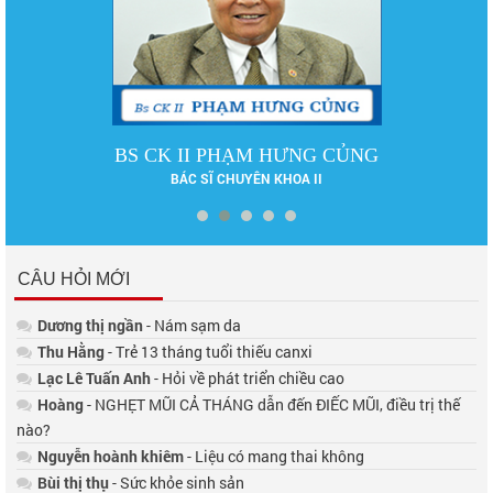
BS CK II PHẠM HƯNG CỦNG
BÁC SĨ CHUYÊN KHOA II
CÂU HỎI MỚI
Dương thị ngần
- Nám sạm da
Thu Hằng
- Trẻ 13 tháng tuổi thiếu canxi
Lạc Lê Tuấn Anh
- Hỏi về phát triển chiều cao
Hoàng
- NGHẸT MŨI CẢ THÁNG dẫn đến ĐIẾC MŨI, điều trị thế
nào?
Nguyễn hoành khiêm
- Liệu có mang thai không
Bùi thị thụ
- Sức khỏe sinh sản