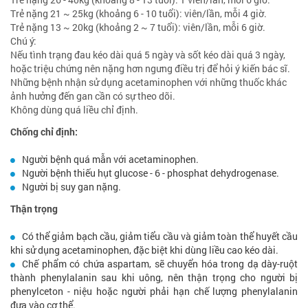
Trẻ nặng 21 ~ 25kg (khoảng 6 - 10 tuổi): viên/lần, mỗi 4 giờ.
Trẻ nặng 13 ~ 20kg (khoảng 2 ~ 7 tuổi): viên/lần, mỗi 6 giờ.
Chú ý:
Nếu tình trạng đau kéo dài quá 5 ngày và sốt kéo dài quá 3 ngày,
hoặc triệu chứng nên nặng hơn ngưng điều trị để hỏi ý kiến bác sĩ.
Những bệnh nhận sử dụng acetaminophen với những thuốc khác
ảnh hưởng đến gan cần có sự theo dõi.
Không dùng quá liều chỉ định.
Chống chỉ định:
Người bệnh quá mẫn với acetaminophen.
Người bệnh thiếu hụt glucose - 6 - phosphat dehydrogenase.
Người bị suy gan nặng.
Thận trọng
Có thể giảm bạch cầu, giảm tiểu cầu và giảm toàn thể huyết cầu
khi sử dụng acetaminophen, đặc biệt khi dùng liều cao kéo dài.
Chế phẩm có chứa aspartam, sẽ chuyển hóa trong dạ dày-ruột
thành phenylalanin sau khi uông, nên thận trọng cho người bị
phenylceton - niệu hoặc người phải hạn chế lượng phenylalanin
đưa vào cơ thể.