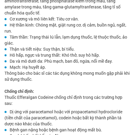
aminotransferase, tăng phosphatase kiềm trong máu, tăng
amylase trong máu, tăng gama-glutamyltranferase, tăng tỉ số
chuẩn hóa quốc tế.
Cơ xương và mô liên kết: Tiêu cơ vân.
Hệ thần kinh: Chóng mặt, giật rung cơ, dị cảm, buồn ngủ, ngất,
run.
Tâm thần: Trạng thái lú lẫn, lạm dụng thuốc, lệ thuộc thuốc, ảo
giác.
Thận và tiết niệu: Suy thận, bí tiểu.
Hô hấp, ngực và trung thất: Khó thở, suy hô hấp.
Da và mô dưới da: Phù mạch, ban đỏ, ngứa, nổi mề đay.
Mạch: Hạ huyết áp.
Thông báo cho bác sĩ các tác dụng không mong muốn gặp phải khi
sử dụng thuốc.
Chống chỉ định:
Thuốc Efferalgan Codeine chống chỉ định trong các trường hợp
sau:
Dị ứng với paracetamol hoặc với propacetamol hydrocloride
(tiền chất của paracetamol), codein hoặc bất kỳ thành phần tá
dược nào khác của thuốc.
Bệnh gan nặng hoặc bệnh gan hoạt động mất bù.