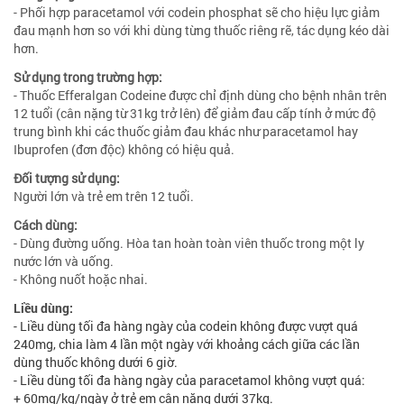
- Phối hợp paracetamol với codein phosphat sẽ cho hiệu lực giảm
đau mạnh hơn so với khi dùng từng thuốc riêng rẽ, tác dụng kéo dài
hơn.
Sử dụng trong trường hợp:
- Thuốc Efferalgan Codeine được chỉ định dùng cho bệnh nhân trên
12 tuổi (cân nặng từ 31kg trở lên) để giảm đau cấp tính ở mức độ
trung bình khi các thuốc giảm đau khác như paracetamol hay
Ibuprofen (đơn độc) không có hiệu quả.
Đối tượng sử dụng:
Người lớn và trẻ em trên 12 tuổi.
Cách dùng:
- Dùng đường uống. Hòa tan hoàn toàn viên thuốc trong một ly
nước lớn và uống.
- Không nuốt hoặc nhai.
Liều dùng:
- Liều dùng tối đa hàng ngày của codein không được vượt quá
240mg, chia làm 4 lần một ngày với khoảng cách giữa các lần
dùng thuốc không dưới 6 giờ.
- Liều dùng tối đa hàng ngày của paracetamol không vượt quá:
+ 60mg/kg/ngày ở trẻ em cân nặng dưới 37kg.