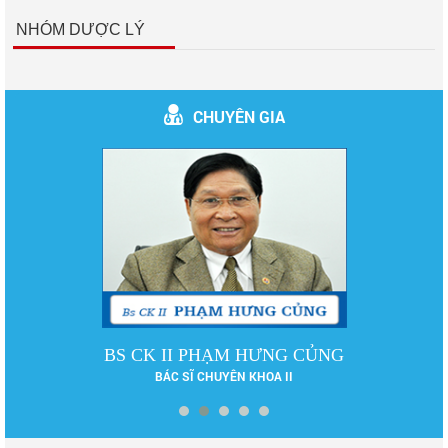
NHÓM DƯỢC LÝ
CHUYÊN GIA
DS LÊ PHƯƠNG
DƯỢC SĨ ĐẠI HỌC