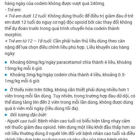
hàng ngày của codein không được vượt quá 240mg.
- Trẻ em:
+ Trẻ em dưới 12 tuổi:
Không dùng thuốc để điều trị giảm đau ở trẻ
em dưới 12 tuổi do nguy cơ ngộ độc opioid bởi các thay đổi không
thể dự đoán trước trong quá trình chuyển hóa codein thành
morphin.
+ Trẻ em từ 12 – 18 tuổi:
Cần phải tuân thủ liều dùng theo cân
nặng để lựa chọn điều chỉnh liều phù hợp. Liều khuyến cáo hàng
ngày:
Khoảng 60mg/kg/ngày paracetamol chia thành 4 liều, khoảng
15mg/kg mỗi 6 giờ.
Khoảng 3mg/kg/ngày codein chia thành 4 liều, khoảng 0.5-
1mg/kg mỗi 6 giờ.
Ở thiếu niên trên 50kg, không cần thiết phải dùng nhiều hơn 1
viên trong mỗi lần dùng. Tuy nhiên, trong trường hợp đau dữ dội, có
thể dùng tăng lên đến 2 viên trong mỗi lần dùng, không được dùng
quá 6 viên mỗi ngày (liều dùng tối đa).
Đối tượng đặc biệt:
- Người cao tuổi:
Bệnh nhân cao tuổi có biểu hiện tăng nhạy cảm
với thuốc giảm đau opioid. Nên dùng một liều khởi đầu thấp hơn so
với liều thường dùng ở người lớn đối với bệnh nhân cao tuổi và điều
chỉnh liều dựa trên sự dung nạp và nhu cầu của từng bệnh nhân.