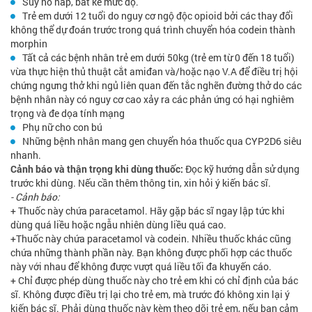
Suy hô hấp, bất kể mức độ.
Trẻ em dưới 12 tuổi do nguy cơ ngộ độc opioid bởi các thay đổi
không thể dự đoán trước trong quá trình chuyển hóa codein thành
morphin
Tất cả các bệnh nhân trẻ em dưới 50kg (trẻ em từ 0 đến 18 tuổi)
vừa thực hiện thủ thuật cắt amiđan và/hoặc nạo V.A để điều trị hội
chứng ngưng thở khi ngủ liên quan đến tắc nghẽn đường thở do các
bệnh nhân này có nguy cơ cao xảy ra các phản ứng có hại nghiêm
trọng và đe dọa tính mạng
Phụ nữ cho con bú
Những bệnh nhân mang gen chuyển hóa thuốc qua CYP2D6 siêu
nhanh.
Cảnh báo và thận trọng khi dùng thuốc:
Đọc kỹ hướng dẫn sử dụng
trước khi dùng. Nếu cần thêm thông tin, xin hỏi ý kiến bác sĩ.
- Cảnh báo:
+ Thuốc này chứa paracetamol. Hãy gặp bác sĩ ngay lập tức khi
dùng quá liều hoặc ngẫu nhiên dùng liều quá cao.
+Thuốc này chứa paracetamol và codein. Nhiều thuốc khác cũng
chứa những thành phần này. Bạn không được phối hợp các thuốc
này với nhau để không được vượt quá liều tối đa khuyến cáo.
+ Chỉ được phép dùng thuốc này cho trẻ em khi có chỉ định của bác
sĩ. Không được điều trị lại cho trẻ em, mà trước đó không xin lại ý
kiến bác sĩ. Phải dùng thuốc này kèm theo dõi trẻ em, nếu bạn cảm