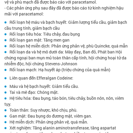
vệ và phù mạch đã được báo cáo với paracetamol.
- Các phản ứng phụ sau đây đã được báo cáo từ kinh nghiệm hậu
mãi với paracetamol:
Rối loạn hệ máu và bạch huyết: Giảm lượng tiểu cầu, giảm bạch
cầu trung tính, giảm bạch cầu
Rối loạn tiêu hóa: Tiêu chảy, đau bụng
Rối loạn gan mật: Tăng men gan
Rối loạn hệ miễn dịch: Phản ứng phản vệ, phù Quincke, quá mẫn
Rối loạn da và hệ mô dưới da: Mày đay
,
Ban đỏ, Phát ban Hội
chứng ngoại ban mụn mủ toàn thân cấp tính, hội chứng hoại tử da
nhiễm độc, hội chứng Stevens-Johnson
Rối loạn mạch: Hạ huyết áp (triệu chứng của quá mẫn)
Liên quan đến Efferalgan Codeine:
Máu và hệ bạch huyết: Giảm tiểu cầu.
Tai và mê đạo: Chóng mặt.
Hệ tiêu hóa: Đau bụng, táo bón, tiêu chảy, buồn nôn, nôn, viêm
tụy.
Toàn thân: Suy nhược, khó chịu, phù.
Gan mật: Đau bụng do đương mật, viêm gan.
Hệ miễn dịch: Phản ứng phản vệ, quá mẫn.
Xét nghiệm: Tăng alanin aminotransferase, tăng aspartat