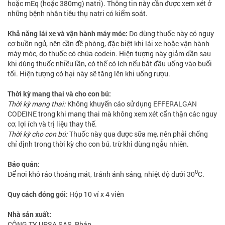
hoặc mEq (hoặc 380mg) natri). Thông tin này cần được xem xét ở
những bệnh nhân tiêu thụ natri có kiểm soát.
Khả năng lái xe và vận hành máy móc:
Do dùng thuốc này có nguy
cơ buồn ngủ, nên cần đề phòng, đặc biệt khi lái xe hoặc vận hành
máy móc, do thuốc có chứa codein. Hiện tượng này giảm dần sau
khi dùng thuốc nhiều lần, có thể có ích nếu bắt đầu uống vào buổi
tối. Hiện tượng có hại này sẽ tăng lên khi uống rượu.
Thời kỳ mang thai và cho con bú:
Thời kỳ mang thai:
Không khuyến cáo sử dụng EFFERALGAN
CODEINE trong khi mang thai mà không xem xét cẩn thận các nguy
cơ, lợi ích và trị liệu thay thế.
Thời kỳ cho con bú:
Thuốc này qua được sữa mẹ, nên phải chống
chỉ định trong thời kỳ cho con bú, trừ khi dùng ngẫu nhiên.
Bảo quản:
0
Để nơi khô ráo thoáng mát, tránh ánh sáng, nhiệt độ dưới 30
C.
Quy cách đóng gói:
Hộp 10 vỉ x 4 viên
Nhà sản xuất:
CÔNG TY UPSA SAS, Pháp