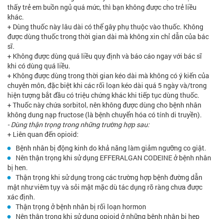
thấy trẻ em buồn ngủ quá mức, thì bạn không được cho trẻ liều
khác.
+ Dùng thuốc này lâu dài có thể gây phụ thuộc vào thuốc. Không
được dùng thuốc trong thời gian dài mà không xin chỉ dẫn của bác
sĩ.
+ Không được dùng quá liều quy định và báo cáo ngay với bác sĩ
khi có dùng quá liều.
+ Không được dùng trong thời gian kéo dài mà không có ý kiến của
chuyên môn, đặc biệt khi các rối loạn kéo dài quá 5 ngày và/trong
hiện tượng bắt đầu có triệu chứng khác khi tiếp tục dùng thuốc.
+ Thuốc này chứa sorbitol, nên không được dùng cho bệnh nhân
không dung nạp fructose (là bệnh chuyển hóa có tính di truyền).
- Dùng thận trọng trong những trường hợp sau:
+ Liên quan đến opioid:
Bệnh nhân bị động kinh do khả năng làm giảm ngưỡng co giật.
Nên thận trọng khi sử dụng EFFERALGAN CODEINE ở bệnh nhân
bị hen.
Thận trọng khi sử dụng trong các trường hợp bệnh đường dẫn
mật như viêm tụy và sỏi mật mặc dù tác dụng rõ ràng chưa được
xác định.
Thận trọng ở bệnh nhân bị rối loạn hormon
Nên thận trọng khi sử dụng opioid ở những bệnh nhân bị hẹp