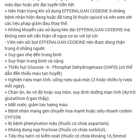
niệu đạo hoặc phì đại tuyến tiền liệt.
+ Nên thận trọng khi sử dụng EFFERALGAN CODEINE ở những
bệnh nhân hiện đang hoặc đã từng lệ thuộc opioid và nên xem xét
các liệu pháp giảm đau thay thế.
+ Không khuyến cáo sử dụng kéo dài EFFERALGAN CODEINE mà
không xem xét cẩn thận về nguy cơ so với lợi ích
- Viên nén sủi bọt EFFERALGAN CODEINE nên được dùng thận
trọng ở những người:
+ Suy gan nhẹ đến trung bình
+ Suy thận trung bình và nặng
+ Thiếu hụt Glucose - 6 - Phosphat Dehydrogenase (G6PD) (có thể
dẫn đến thiếu máu tan huyết).
+ Nghiện rượu mạn tính, uống rượu quá mức (3 hoặc nhiều ly rượu
mỗi ngày).
+ Chán ăn, ăn vô độ hoặc suy mòn, suy dinh dưỡng mạn tính (dự trữ
glutathion ở gan thấp).
+ Mất nước, giảm lưu lượng máu.
+ Bệnh nhân mang gen chuyển hóa mạnh hoặc siêu nhanh codein
CYP2D6
+ Bị bệnh phenylceton niệu (thuốc có chứa aspartam).
+ Không dung nạp fructose (thuốc có chứa sorbitol).
+ Tiêu thụ natri có kiểm soát (thuốc có chứa khoảng 16,5mmol