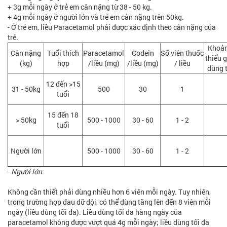
+ 3g mỗi ngày ở trẻ em cân nặng từ 38 - 50 kg.
+ 4g mỗi ngày ở người lớn và trẻ em cân nặng trên 50kg.
- Ở trẻ em, liều Paracetamol phải được xác định theo cân nặng của
trẻ.
Khoản
Cân nặng
Tuổi thích
Paracetamol
Codein
Số viên thuốc
thiểu 
(kg)
hợp
/liều (mg)
/liều (mg)
/ liều
dùng t
12 đến >15
31 - 50kg
500
30
1
tuổi
15 đến 18
> 50kg
500 - 1000
30 - 60
1 - 2
tuổi
Người lớn
500 - 1000
30 - 60
1 - 2
-
Người lớn:
Không cần thiết phải dùng nhiều hơn 6 viên mỗi ngày. Tuy nhiên,
trong trường hợp đau dữ dội, có thể dùng tăng lên đến 8 viên mỗi
ngày (liều dùng tối đa). Liều dùng tối đa hàng ngày của
paracetamol không được vượt quá 4g mỗi ngày; liều dùng tối đa