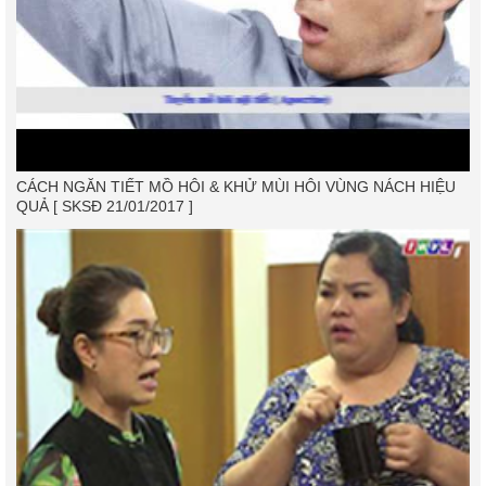
CÁCH NGĂN TIẾT MỒ HÔI & KHỬ MÙI HÔI VÙNG NÁCH HIỆU
QUẢ [ SKSĐ 21/01/2017 ]