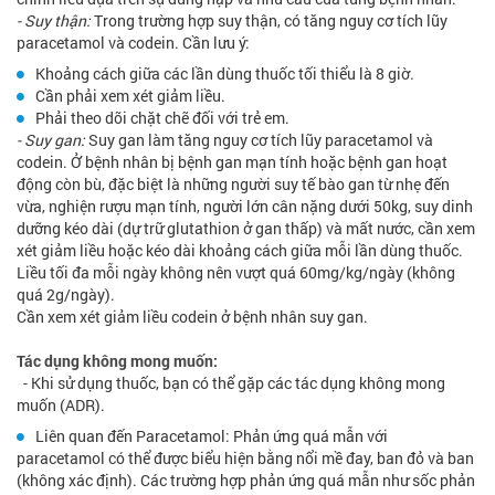
- Suy thận:
Trong trường hợp suy thận, có tăng nguy cơ tích lũy
paracetamol và codein. Cần lưu ý:
Khoảng cách giữa các lần dùng thuốc tối thiểu là 8 giờ.
Cần phải xem xét giảm liều.
Phải theo dõi chặt chẽ đối với trẻ em.
- Suy gan:
Suy gan làm tăng nguy cơ tích lũy paracetamol và
codein. Ở bệnh nhân bị bệnh gan mạn tính hoặc bệnh gan hoạt
động còn bù, đặc biệt là những người suy tế bào gan từ nhẹ đến
vừa, nghiện rượu mạn tính, người lớn cân nặng dưới 50kg, suy dinh
dưỡng kéo dài (dự trữ glutathion ở gan thấp) và mất nước, cần xem
xét giảm liều hoặc kéo dài khoảng cách giữa mỗi lần dùng thuốc.
Liều tối đa mỗi ngày không nên vượt quá 60mg/kg/ngày (không
quá 2g/ngày).
Cần xem xét giảm liều codein ở bệnh nhân suy gan.
Tác dụng không mong muốn:
- Khi sử dụng thuốc, bạn có thể gặp các tác dụng không mong
muốn (ADR).
Liên quan đến Paracetamol: Phản ứng quá mẫn với
paracetamol có thể được biểu hiện bằng nổi mề đay, ban đỏ và ban
(không xác định). Các trường hợp phản ứng quá mẫn như sốc phản