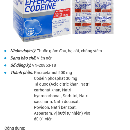
Nhóm dược lý:
Thuốc giảm đau, hạ sốt, chống viêm
Dạng bào chế:
Viên nén
Số đăng ký:
VN-20953-18
Thành phần:
Paracetamol 500 mg
Codein phosphat 30 mg
Tá dược (Acid citric khan, Natri
carbonat khan, Natri
hydrocarbonat, Sorbitol, Natri
saccharin, Natri docusat,
Povidon, Natri benzoat,
Aspartam, vị bưởi tự nhiên) vừa
đủ 01 viên
Công dụng: