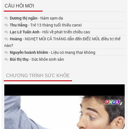
CÂU HỎI MỚI
Dương thị ngần
- Nám sạm da
Thu Hằng
- Trẻ 13 tháng tuổi thiếu canxi
Lạc Lê Tuấn Anh
- Hỏi về phát triển chiều cao
Hoàng
- NGHẸT MŨI CẢ THÁNG dẫn đến ĐIẾC MŨI, điều trị thế
nào?
Nguyễn hoành khiêm
- Liệu có mang thai không
Bùi thị thụ
- Sức khỏe sinh sản
CHƯƠNG TRÌNH SỨC KHỎE