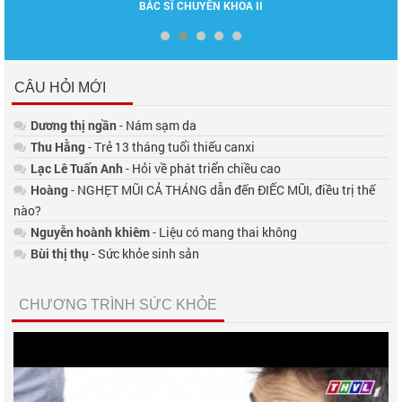
BÁC SĨ CHUYÊN KHOA II
DƯỢ
CÂU HỎI MỚI
Dương thị ngần
- Nám sạm da
Thu Hằng
- Trẻ 13 tháng tuổi thiếu canxi
Lạc Lê Tuấn Anh
- Hỏi về phát triển chiều cao
Hoàng
- NGHẸT MŨI CẢ THÁNG dẫn đến ĐIẾC MŨI, điều trị thế
nào?
Nguyễn hoành khiêm
- Liệu có mang thai không
Bùi thị thụ
- Sức khỏe sinh sản
CHƯƠNG TRÌNH SỨC KHỎE