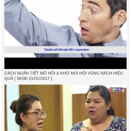
CÁCH NGĂN TIẾT MỒ HÔI & KHỬ MÙI HÔI VÙNG NÁCH HIỆU
QUẢ [ SKSĐ 21/01/2017 ]