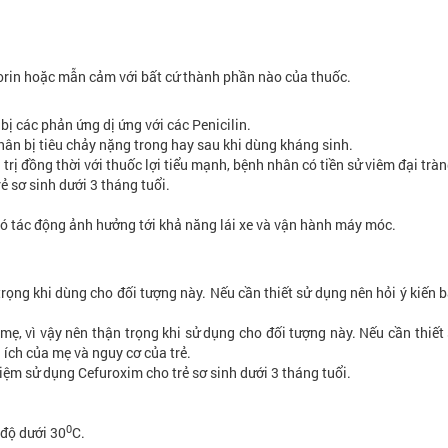
NGUYÊN GĐ TT DINH DƯỠNG VIỆN
CHUYÊN GIA TƯ V
DDQG
rin hoặc mẫn cảm với bất cứ thành phần nào của thuốc.
ị các phản ứng dị ứng với các Penicilin.
hân bị tiêu chảy nặng trong hay sau khi dùng kháng sinh.
ị đồng thời với thuốc lợi tiểu mạnh, bệnh nhân có tiền sử viêm đại tràn
 sơ sinh dưới 3 tháng tuổi.
ó tác động ảnh hưởng tới khả năng lái xe và vận hành máy móc.
rọng khi dùng cho đối tượng này. Nếu cần thiết sử dụng nên hỏi ý kiến 
mẹ, vì vậy nên thận trọng khi sử dụng cho đối tượng này. Nếu cần thiết
i ích của mẹ và nguy cơ của trẻ.
ệm sử dụng Cefuroxim cho trẻ sơ sinh dưới 3 tháng tuổi.
0
 độ dưới 30
C.