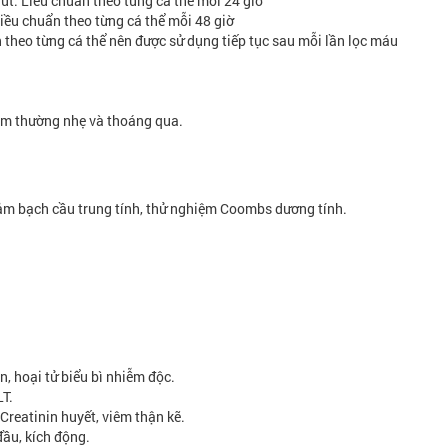
Liều chuẩn theo từng cá thể mỗi 24 giờ
 chuẩn theo từng cá thể mỗi 48 giờ
từng cá thể nên được sử dụng tiếp tục sau mỗi lần lọc máu
 thường nhẹ và thoáng qua.
 bạch cầu trung tính, thử nghiệm Coombs dương tính.
 hoại tử biểu bì nhiễm độc.
T.
reatinin huyết, viêm thận kẽ.
THS.BS LÊ THỊ HẢI
BS VŨ VĂN 
ầu, kích động.