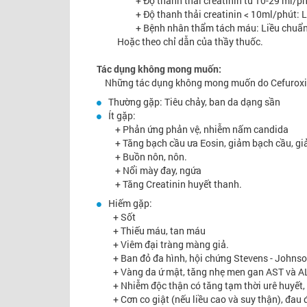
+ Độ thanh thải creatinin từ 10-29 ml/phút: 
+ Độ thanh thải creatinin < 10ml/phút: Liều
+ Bệnh nhân thẩm tách máu: Liều chuẩn theo 
Hoặc theo chỉ dẫn của thầy thuốc.
Tác dụng không mong muốn:
Những tác dụng không mong muốn do Cefuroxim
Thường gặp: Tiêu chảy, ban da dạng sần
Ít gặp:
+ Phản ứng phản vệ, nhiễm nấm candida
+ Tăng bạch cầu ưa Eosin, giảm bạch cầu, giảm
+ Buồn nôn, nôn.
+ Nổi mày đay, ngứa
+ Tăng Creatinin huyết thanh.
Hiếm gặp:
+ Sốt
+ Thiếu máu, tan máu
+ Viêm đại tràng màng giả.
+ Ban đỏ đa hình, hội chứng Stevens - Johnson,
+ Vàng da ứ mật, tăng nhẹ men gan AST và AL
+ Nhiễm độc thận có tăng tạm thời urê huyết, C
+ Cơn co giật (nếu liều cao và suy thận), đau đ