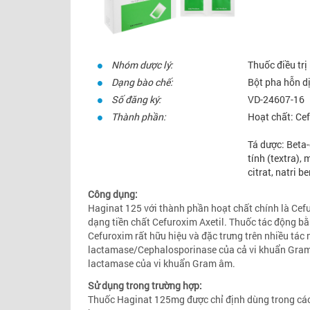
Nhóm dược lý:
Thuốc điều trị 
Dạng bào chế:
Bột pha hỗn d
Số đăng ký:
VD-24607-16
Thành phần:
Hoạt chất: Ce
Tá dược: Beta-
tính (textra), 
citrat, natri 
Công dụng:
Haginat 125 với thành phần hoạt chất chính là Cef
dạng tiền chất Cefuroxim Axetil. Thuốc tác động b
Cefuroxim rất hữu hiệu và đặc trưng trên nhiều tác
lactamase/Cephalosporinase của cả vi khuẩn Gram 
lactamase của vi khuẩn Gram âm.
Sử dụng trong trường hợp:
Thuốc Haginat 125mg được chỉ định dùng trong các 