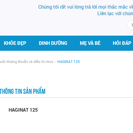
Chúng tôi rất vui lòng trả lời mọi thắc mắc 
Liên lạc với chú
KHỎE ĐẸP
DINH DƯỠNG
MẸ VÀ BÉ
HỎI ĐÁP
thuốc kháng khuẩn và điều trị virus
HAGINAT 125
THÔNG TIN SẢN PHẨM
HAGINAT 125