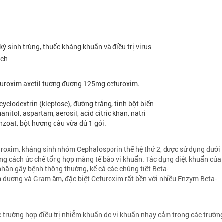
ký sinh trùng, thuốc kháng khuẩn và điều trị virus
ịch
furoxim axetil tương đương 125mg cefuroxim.
cyclodextrin (kleptose), đường trắng, tinh bột biến
manitol, aspartam, aerosil, acid citric khan, natri
benzoat, bột hương dâu vừa đủ 1 gói.
uroxim, kháng sinh nhóm Cephalosporin thế hệ thứ 2, được sử dụng dưới
ằng cách ức chế tổng hợp màng tế bào vi khuẩn. Tác dụng diệt khuẩn của
 nhân gây bệnh thông thường, kể cả các chủng tiết Beta-
dương và Gram âm, đặc biệt Cefuroxim rất bền với nhiều Enzym Beta-
trường hợp điều trị nhiễm khuẩn do vi khuẩn nhạy cảm trong các trườn