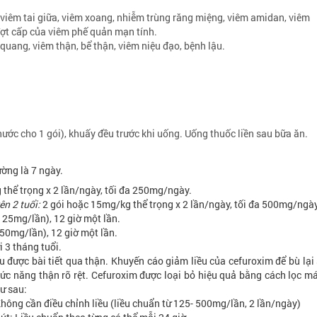
viêm tai giữa, viêm xoang, nhiễm trùng răng miệng, viêm amidan, viêm
ợt cấp của viêm phế quản mạn tính.
quang, viêm thận, bể thận, viêm niệu đạo, bệnh lậu.
ước cho 1 gói), khuấy đều trước khi uống. Uống thuốc liền sau bữa ăn.
ường là 7 ngày.
thể trọng x 2 lần/ngày, tối đa 250mg/ngày.
ên 2 tuổi:
2 gói hoặc 15mg/kg thể trọng x 2 lần/ngày, tối đa 500mg/ngày
125mg/lần), 12 giờ một lần.
50mg/lần), 12 giờ một lần.
 3 tháng tuổi.
 được bài tiết qua thận. Khuyến cáo giảm liều của cefuroxim để bù lại
ức năng thận rõ rệt. Cefuroxim được loại bỏ hiệu quả bằng cách lọc m
ư sau:
 cần điều chỉnh liều (liều chuẩn từ 125- 500mg/lần, 2 lần/ngày)