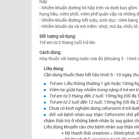
hợp:
- Nhiễm khuẩn đường hô hấp trên và dưới bao gồm: 
họng hầu, viêm phổi, viêm phế quản cấp và những đ
- Nhiễm khuẩn đường tiết niệu, sinh dục: viêm bàng 
- Nhiễm khuẩn da và mô mềm: nhọt, mủ da, chốc lở.
Đối tượng sử dụng:
Trẻ em từ 3 tháng tuổi trở lên
Cách dùng:
Hòa thuốc với lượng nước vừa đủ (khoảng 5 - 10ml n
Liều dùng:
Cần dùng thuốc theo hết liệu trình 5 - 10 ngày, th
Trẻ em:
Liều thông thường 1 gói hoặc 10mg/kg 
Viêm tai giữa hay nhiễm trùng nặng ở trẻ em tr
Trẻ em từ 3 tháng đến 2 tuổi:
10mg/kg (tối đa 
Trẻ em từ 2 tuổi đến 12 tuổi:
15mg/kg (tối đa 2
Chưa có kinh nghiệm dùng cefuroxim ở trẻ dưới
Đối với bệnh nhân suy thận:
Cefuroxim chủ yếu
chậm thải trừ ở những bệnh nhân bị suy giảm ch
Liều dùng khuyến cáo cho bệnh nhân suy thận nh
+ Độ thanh thải creatinin > 30ml/phút: Không