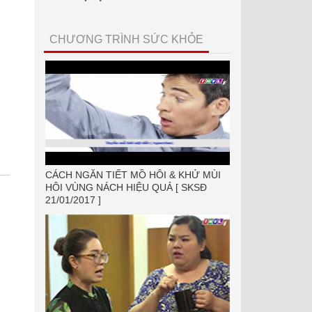
CHƯƠNG TRÌNH SỨC KHỎE
CÁCH NGĂN TIẾT MỒ HÔI & KHỬ MÙI
HÔI VÙNG NÁCH HIỆU QUẢ [ SKSĐ
21/01/2017 ]