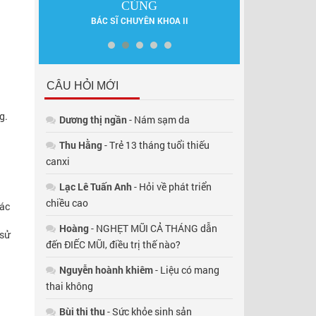
ẤN
DƯỢC SĨ 
CỦNG
BÁC SĨ CHUYÊN KHOA II
CÂU HỎI MỚI
g.
Dương thị ngần
- Nám sạm da
Thu Hằng
- Trẻ 13 tháng tuổi thiếu
canxi
Lạc Lê Tuấn Anh
- Hỏi về phát triển
chiều cao
bác
Hoàng
- NGHẸT MŨI CẢ THÁNG dẫn
 sử
đến ĐIẾC MŨI, điều trị thế nào?
Nguyễn hoành khiêm
- Liệu có mang
thai không
Bùi thị thụ
- Sức khỏe sinh sản