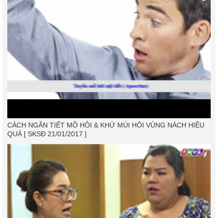
CÁCH NGĂN TIẾT MỒ HÔI & KHỬ MÙI HÔI VÙNG NÁCH HIỆU
QUẢ [ SKSĐ 21/01/2017 ]