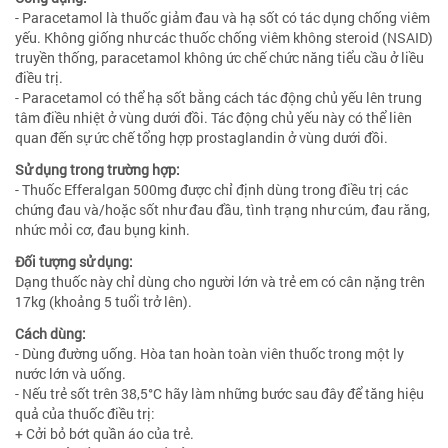
- Paracetamol là thuốc giảm đau và hạ sốt có tác dụng chống viêm
yếu. Không giống như các thuốc chống viêm không steroid (NSAID)
truyền thống, paracetamol không ức chế chức năng tiểu cầu ở liều
điều trị.
- Paracetamol có thể hạ sốt bằng cách tác động chủ yếu lên trung
tâm điều nhiệt ở vùng dưới đồi. Tác động chủ yếu này có thể liên
quan đến sự ức chế tổng hợp prostaglandin ở vùng dưới đồi.
Sử dụng trong trường hợp:
- Thuốc Efferalgan 500mg được chỉ định dùng trong điều trị các
chứng đau và/hoặc sốt như đau đầu, tình trạng như cúm, đau răng,
nhức mỏi cơ, đau bụng kinh.
Đối tượng sử dụng:
Dạng thuốc này chỉ dùng cho người lớn và trẻ em có cân nặng trên
17kg (khoảng 5 tuổi trở lên).
Cách dùng:
- Dùng đường uống. Hòa tan hoàn toàn viên thuốc trong một ly
nước lớn và uống.
- Nếu trẻ sốt trên 38,5°C hãy làm những bước sau đây để tăng hiệu
quả của thuốc điều trị:
+ Cởi bỏ bớt quần áo của trẻ.