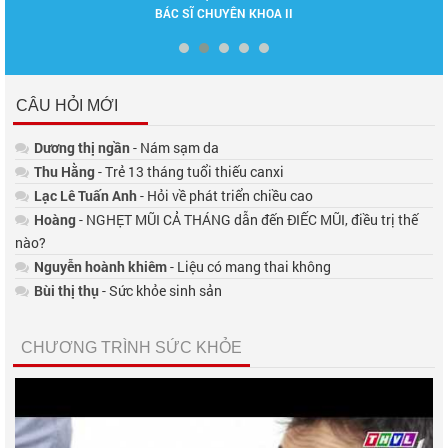
BÁC SĨ CHUYÊN KHOA II
CÂU HỎI MỚI
Dương thị ngần
- Nám sạm da
Thu Hằng
- Trẻ 13 tháng tuổi thiếu canxi
Lạc Lê Tuấn Anh
- Hỏi về phát triển chiều cao
Hoàng
- NGHẸT MŨI CẢ THÁNG dẫn đến ĐIẾC MŨI, điều trị thế
nào?
Nguyễn hoành khiêm
- Liệu có mang thai không
Bùi thị thụ
- Sức khỏe sinh sản
CHƯƠNG TRÌNH SỨC KHỎE