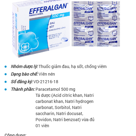
Nhóm dược lý:
Thuốc giảm đau, hạ sốt, chống viêm
Dạng bào chế:
Viên nén
Số đăng ký:
VD-21216-18
Thành phần:
Paracetamol 500 mg
Tá dược (Acid citric khan, Natri
carbonat khan, Natri hydrogen
carbonat, Sorbitol, Natri
saccharin, Natri docusat,
Povidon, Natri benzoat) vừa đủ
01 viên
Công dụng: