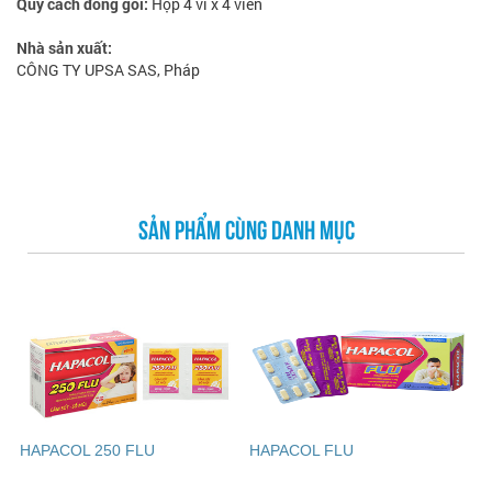
Quy cách đóng gói:
Hộp 4 vỉ x 4 viên
Nhà sản xuất:
CÔNG TY UPSA SAS, Pháp
SẢN PHẨM CÙNG DANH MỤC
HAPACOL 250 FLU
HAPACOL FLU