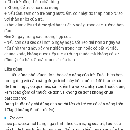
+ Cho trẻ uống thêm chất lỏng.
+ Không để trẻ ở nơi quá nóng.
+ Nếu cần, tắm cho trẻ bằng nước ấm, có nhiệt độ thấp hơn 2°C so
với thân nhiệt của trẻ.
- Thời gian điều trị được giới hạn: Đến 5 ngày trong các trường hợp
đau.
Đến 3 ngày trong các trường hợp sốt.
- Nếu cơn đau kéo dài hơn 5 ngày hoặc sốt kéo dài hơn 3 ngày và
nếu tình trạng này xảy ra nghiêm trọng hơn hoặc có bất kỳ triệu
chứng khác, không được tiếp tục sử dụng thuốc mà không có sự
đồng ý của bác sĩ hoặc dược sĩ của bạn.
Liều dùng:
Liều dùng phải được tính theo cân nặng của trẻ. Tuổi thích hợp
tương ứng với cân nặng được trình bày bên dưới chỉ để tham khảo.
Để tránh nguy cơ quá liều, cần kiểm tra và xác nhận các thuốc dùng
kèm (bao gồm cả thuốc kê đơn và không kê đơn) không chứa
paracetamol.
Dạng thuốc này chỉ dùng cho người lớn và trẻ em có cân nặng trên
17kg (khoảng 5 tuổi trở lên).
Trẻ em:
Liều paracetamol hàng ngày tính theo cân nặng của trẻ, tuổi của
trẻ chỉ để tham khảo, hướng dẫn. Nếu không biết cân nặng của trẻ,