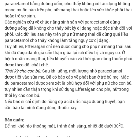
paracetamol bằng đường uống cho thấy không có tác dụng không
mong muốn nào trên phụ nữ mang thai hoặc lên sức khỏe phôi thai
hoặc trẻ sơ sinh.
Các nghiên cứu về chức năng sinh sản với paracetamol dùng
đường uống đã không cho thấy bất kỳ dị dạng hoặc độc tính đối với
phôi. Các dữ liệu sau này trên phụ nữ mang thai đã dùng quá liều
paracetamol cho thấy không làm tăng nguy cơ dị dạng.
Tuy nhiên, Efferalgan chỉ nên được dùng cho phụ nữ mang thai sau
khi đã được đánh giá cẩn thận giữa lợi ích điều trị và nguy cơ. Ở
bệnh nhân mang thai, liều khuyến cáo và thời gian dùng thuốc phải
được theo dõi chặt chẽ.
Thời kỳ cho con bú:
Sau khi uống, một lượng nhỏ paracetamol
được tiết vào sữa mẹ. Đã có báo cáo về phát ban ở trẻ bú mẹ. Mặc
dù paracetamol được xem xét là phù hợp đối với phụ nữ cho con bú,
tuy nhiên cần thận trọng khi sử dụng Efferalgan cho phụ nữ trong
thời kỳ cho con bú.
Nếu bác sĩ chỉ định đo nồng độ acid uric hoặc đường huyết, bạn
cần báo là mình đang dùng thuốc này.
Bảo quản:
0
Để nơi khô ráo thoáng mát, tránh ánh sáng, nhiệt độ dưới 30
C.