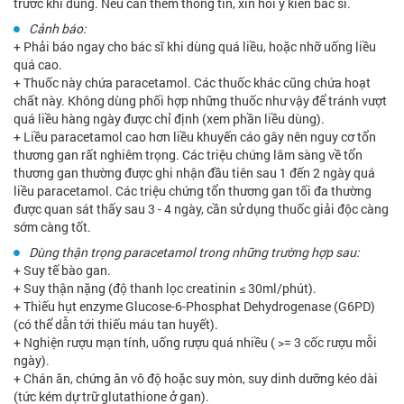
trước khi dùng. Nếu cần thêm thông tin, xin hỏi ý kiến bác sĩ.
Cảnh báo:
+ Phải báo ngay cho bác sĩ khi dùng quá liều, hoặc nhỡ uống liều
quá cao.
+ Thuốc này chứa paracetamol. Các thuốc khác cũng chứa hoạt
chất này. Không dùng phối hợp những thuốc như vậy để tránh vượt
quá liều hàng ngày được chỉ định (xem phần liều dùng).
+ Liều paracetamol cao hơn liều khuyến cáo gây nên nguy cơ tổn
thương gan rất nghiêm trọng. Các triệu chứng lâm sàng về tổn
thương gan thường được ghi nhận đầu tiên sau 1 đến 2 ngày quá
liều paracetamol. Các triệu chứng tổn thương gan tối đa thường
được quan sát thấy sau 3 - 4 ngày, cần sử dụng thuốc giải độc càng
sớm càng tốt.
Dùng thận trọng paracetamol trong những trường hợp sau:
+ Suy tế bào gan.
+ Suy thận nặng (độ thanh lọc creatinin ≤ 30ml/phút).
+ Thiếu hụt enzyme Glucose-6-Phosphat Dehydrogenase (G6PD)
(có thể dẫn tới thiếu máu tan huyết).
+ Nghiện rượu mạn tính, uống rượu quá nhiều ( >= 3 cốc rượu mỗi
ngày).
+ Chán ăn, chứng ăn vô độ hoặc suy mòn, suy dinh dưỡng kéo dài
(tức kém dự trữ glutathione ở gan).