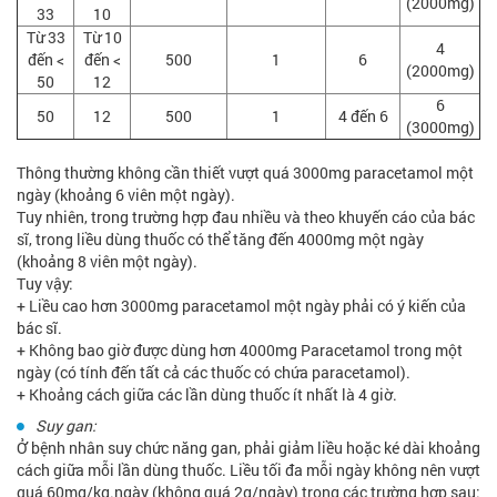
(2000mg)
33
10
Từ 33
Từ 10
4
đến <
đến <
500
1
6
(2000mg)
50
12
6
50
12
500
1
4 đến 6
(3000mg)
Thông thường không cần thiết vượt quá 3000mg paracetamol một
ngày (khoảng 6 viên một ngày).
Tuy nhiên, trong trường hợp đau nhiều và theo khuyến cáo của bác
sĩ, trong liều dùng thuốc có thể tăng đến 4000mg một ngày
(khoảng 8 viên một ngày).
Tuy vậy:
+ Liều cao hơn 3000mg paracetamol một ngày phải có ý kiến của
bác sĩ.
+ Không bao giờ được dùng hơn 4000mg Paracetamol trong một
ngày (có tính đến tất cả các thuốc có chứa paracetamol).
+ Khoảng cách giữa các lần dùng thuốc ít nhất là 4 giờ.
Suy gan:
Ở bệnh nhân suy chức năng gan, phải giảm liều hoặc ké dài khoảng
cách giữa mỗi lần dùng thuốc. Liều tối đa mỗi ngày không nên vượt
quá 60mg/kg.ngày (không quá 2g/ngày) trong các trường hợp sau: