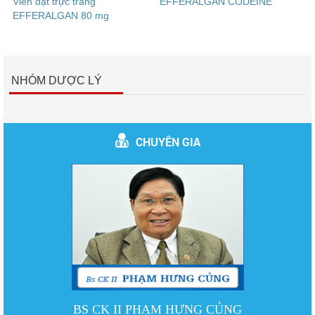
Viên đặt trực tràng
EFFERALGAN CODEINE
EFFERALGAN 80 mg
NHÓM DƯỢC LÝ
CHUYÊN GIA
BS CK II PHẠM HƯNG CỦNG