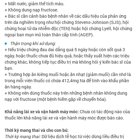
+ Mất nước, giảm thế tích máu.
+ Không dung nạp fructose.
+ Bác sĩ cần cảnh báo bệnh nhân về các dấu hiệu của phản ứng
trên da nghiêm trọng như hội chứng Stevens-Johnson (SJS), hội
chứng hoại tử da nhiễm độc (TEN) hoặc hội chứng Lyell, hội chứng
ngoại ban mụn mủ toàn thân cấp tính (AGEP).
Thận trọng khi sử dụng:
+ Nếu triệu chứng đau dai dẳng quá 5 ngày hoặc còn sốt quá 3
ngày, hoặc thuốc chưa đủ hiệu quả, hoặc thấy xuất hiện các triệu
chứng khác, không tiếp tục điều trị mà không hỏi ý kiến bác sĩ của
bạn.
+ Trường hợp ăn kiêng muối hoặc ăn nhạt (giảm muối) cần nhớ là
trong mỗi viên thuốc có chứa 412,4mg Na để tính vào khẩu phần
ăn hàng ngày.
+ Không nên dùng thuốc này trên những bệnh nhân không dung
nạp với fructose (một bệnh hiếm gặp về chuyển hóa).
Khả năng lái xe và vận hành máy móc:
Chưa có tác động nào của
thuốc lên khả năng lái xe và vận hành máy móc được báo cáo.
Thời kỳ mang thai và cho con bú:
Thời kỳ mang thai:
Dữ liệu dịch tễ học từ việc dùng liều điều trị