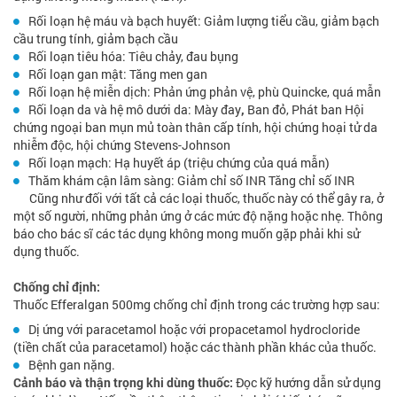
Rối loạn hệ máu và bạch huyết: Giảm lượng tiểu cầu, giảm bạch
cầu trung tính, giảm bạch cầu
Rối loạn tiêu hóa: Tiêu chảy, đau bụng
Rối loạn gan mật: Tăng men gan
Rối loạn hệ miễn dịch: Phản ứng phản vệ, phù Quincke, quá mẫn
Rối loạn da và hệ mô dưới da: Mày đay
,
Ban đỏ, Phát ban Hội
chứng ngoại ban mụn mủ toàn thân cấp tính, hội chứng hoại tử da
nhiễm độc, hội chứng Stevens-Johnson
Rối loạn mạch: Hạ huyết áp (triệu chứng của quá mẫn)
Thăm khám cận lâm sàng: Giảm chỉ số INR Tăng chỉ số INR
Cũng như đối với tất cả các loại thuốc, thuốc này có thể gây ra, ở
một số người, những phản ứng ở các mức độ nặng hoặc nhẹ. Thông
báo cho bác sĩ các tác dụng không mong muốn gặp phải khi sử
dụng thuốc.
Chống chỉ định:
Thuốc Efferalgan 500mg chống chỉ định trong các trường hợp sau:
Dị ứng với paracetamol hoặc với propacetamol hydrocloride
(tiền chất của paracetamol) hoặc các thành phần khác của thuốc.
Bệnh gan nặng.
Cảnh báo và thận trọng khi dùng thuốc:
Đọc kỹ hướng dẫn sử dụng