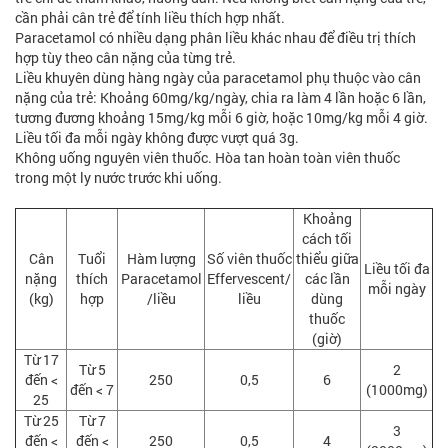
cần phải cân trẻ để tính liều thích hợp nhất.
Paracetamol có nhiều dạng phân liều khác nhau để điều trị thích
hợp tùy theo cân nặng của từng trẻ.
Liều khuyên dùng hàng ngày của paracetamol phụ thuộc vào cân
nặng của trẻ: Khoảng 60mg/kg/ngày, chia ra làm 4 lần hoặc 6 lần,
tương đương khoảng 15mg/kg mỗi 6 giờ, hoặc 10mg/kg mỗi 4 giờ.
Liều tối đa mỗi ngày không được vượt quá 3g.
Không uống nguyên viên thuốc. Hòa tan hoàn toàn viên thuốc
trong một ly nước trước khi uống.
Khoảng
cách tối
Cân
Tuổi
Hàm lượng
Số viên thuốc
thiểu giữa
Liều tối đa
nặng
thích
Paracetamol
Effervescent/
các lần
mỗi ngày
(kg)
hợp
/liều
liều
dùng
thuốc
(giờ)
Từ 17
Từ 5
2
đến <
250
0,5
6
đến < 7
(1000mg)
25
Từ 25
Từ 7
3
đến <
đến <
250
0,5
4