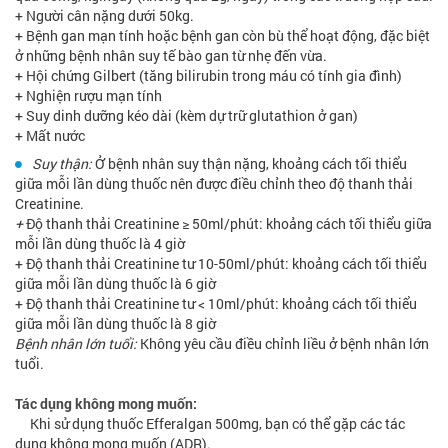
+ Người cân nặng dưới 50kg.
+ Bệnh gan mạn tính hoặc bệnh gan còn bù thể hoạt động, đặc biệt
ở những bệnh nhân suy tế bào gan từ nhẹ đến vừa.
+ Hội chứng Gilbert (tăng bilirubin trong máu có tính gia đình)
+ Nghiện rượu mạn tính
+ Suy dinh dưỡng kéo dài (kèm dự trữ glutathion ở gan)
+ Mất nước
Suy thận:
Ở bệnh nhân suy thận nặng, khoảng cách tối thiểu
giữa mỗi lần dùng thuốc nên được điều chỉnh theo độ thanh thải
Creatinine.
+
Độ thanh thải Creatinine ≥ 50ml/phút: khoảng cách tối thiểu giữa
mỗi lần dùng thuốc là 4 giờ
+ Độ thanh thải Creatinine tư 10-50ml/phút: khoảng cách tối thiểu
giữa mỗi lần dùng thuốc là 6 giờ
+ Độ thanh thải Creatinine tư < 10ml/phút: khoảng cách tối thiểu
giữa mỗi lần dùng thuốc là 8 giờ
Bệnh nhân lớn tuổi:
Không yêu cầu điều chỉnh liều ở bệnh nhân lớn
tuổi.
Tác dụng không mong muốn:
Khi sử dụng thuốc Efferalgan 500mg, bạn có thể gặp các tác
dụng không mong muốn (ADR).