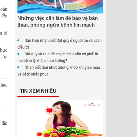
hoàn
miễn
Những việc cần làm để bảo vệ bản
thân, phòng ngừa bệnh tim mạch
n bị
Dấu hiệu nhận biết đột quỵ ở người trẻ và cách
điều trị
thực
Đột quỵ và tai biến mạch máu não có phải là
 sữa
hai bệnh lý khác nhau không?
Nhận biết đau nhức xương khớp khi giao mùa
và cách khắc phục
khác
TIN XEM NHIỀU
 lão