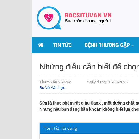
TIN TỨC
BỆNH THƯỜNG GẶP
Những điều cần biết để chọn
Tham vấn Y khoa:
Ngày đăng: 01-03-2025
Bs Vũ Văn Lực
​Sữa là thực phẩm rất giàu Canxi, một dưỡng chất q
Nhưng nếu bạn đang băn khoăn không biết lựa chọn 
Tóm tắt nội dung
THS.BS LÊ THỊ HẢI