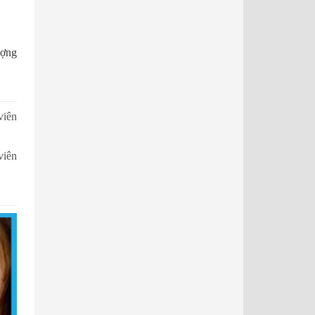
ượng
viên
viên