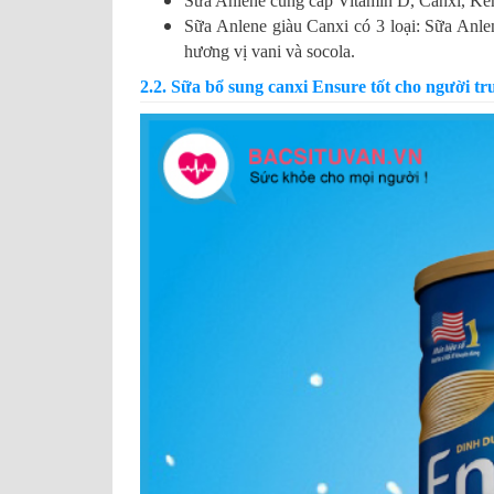
Sữa Anlene cung cấp Vitamin D, Canxi, Kẽ
Sữa Anlene giàu Canxi có 3 loại: Sữa Anl
hương vị vani và socola.
2.2. Sữa bổ sung canxi Ensure tốt cho người tr