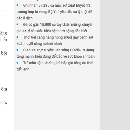
Ghi nhận 57.295 ca mắc sốt xuất huyết, 13
trường hợp tử vong, Bộ Y tế yêu cầu xử lý triệt để
các ổ dịch
Đã có gần 15.000 ca tay chân miệng, chuyên
gia lưu ý các dấu hiệu bệnh trở nặng cần biết
tăng
Thời tiết càng nắng nóng, muỗi gây bệnh sốt
tiểu
xuất huyết càng hoành hành
Giao lưu trực tuyến: Làn sóng COVID-19 đang
 bột
tăng mạnh, hiểu đúng để bảo vệ sức khỏe an toàn
Trẻ mắc bệnh đường hô hấp gia tăng do thời
tiết lạnh
a ốm
ịch,