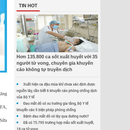
TIN HOT
Hơn 135.800 ca sốt xuất huyết với 35
người tử vong, chuyên gia khuyến
cáo không tự truyền dịch
Xuất hiện ca đậu mùa khỉ chưa xác định được
nguồn lây, cần biết 6 khuyến cáo phòng chống dịch
tăng
của Bộ Y tế
Đau mắt đỏ có xu hướng gia tăng, Bộ Y tế
UFA,
khuyến cáo 5 biện pháp phòng chống
Bệnh đau mắt đỏ có lây qua đường nước?
 Sữa
Đã có 75.795 trường hợp mắc sốt xuất huyết,
18 ca tử vong