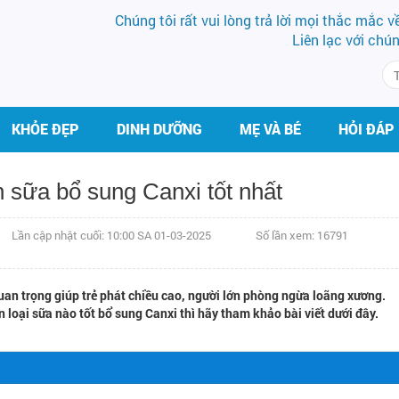
Chúng tôi rất vui lòng trả lời mọi thắc mắc 
Liên lạc với chú
KHỎE ĐẸP
DINH DƯỠNG
MẸ VÀ BÉ
HỎI ĐÁP
 sữa bổ sung Canxi tốt nhất
Lần cập nhật cuối: 10:00 SA 01-03-2025
Số lần xem: 16791
uan trọng giúp trẻ phát chiều cao, người lớn phòng ngừa loãng xương.
loại sữa nào tốt bổ sung Canxi thì hãy tham khảo bài viết dưới đây.
BS VŨ VĂN LỰC
BS CK II PHẠM