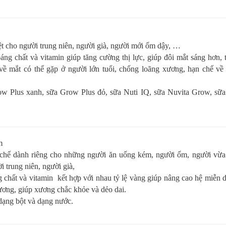
t cho người trung niên, người già, người mới ốm dậy, …
ng chất và vitamin giúp tăng cường thị lực, giúp đôi mắt sáng hơn, 
ề mắt có thể gặp ở người lớn tuổi, chống loãng xương, hạn chế về 
ow Plus xanh, sữa Grow Plus đỏ, sữa Nuti IQ, sữa Nuvita Grow, sữa
m
c chế dành riêng cho những người ăn uống kém, người ốm, người vừ
 trung niên, người già,
 chất và vitamin kết hợp với nhau tỷ lệ vàng giúp nâng cao hệ miễn d
ương, giúp xương chắc khỏe và dẻo dai.
dạng bột và dạng nước.