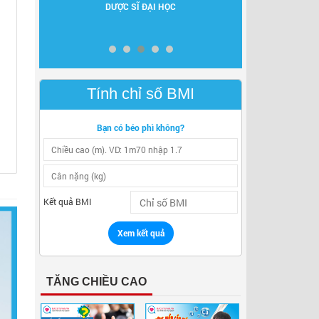
DƯỢC SĨ ĐẠI HỌC
NGUYÊN GĐ BV
A II
Tính chỉ số BMI
Bạn có béo phì không?
Kết quả BMI
Xem kết quả
TĂNG CHIỀU CAO