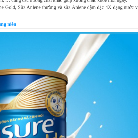
m, … cùng các dưỡng chất khác giúp xương chắc khỏe mỗi ngày.
ene Gold, Sữa Anlene thường và sữa Anlene đậm đặc 4X dạng nước v
ung niên