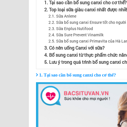
1. Tại sao cần bổ sung canxi cho cơ thể?
NGUYÊN GĐ TT DINH DƯỠNG VI
DDQG
2. Top loại sữa giàu canxi nhất được nh
2.1. Sữa Anlene
2.2. Sữa bổ sung canxi Ensure tốt cho người
2.3. Sữa Enplus Nutifood
2.4. Sữa Sure Prevent Vinamilk
2.5. Sữa bổ sung canxi Primavita của Hà La
3. Có nên uống Canxi với sữa?
4. Bổ sung canxi từ thực phẩm chức năn
5. Lưu ý trong quá trình bổ sung canxi c
1. Tại sao cần bổ sung canxi cho cơ thể?