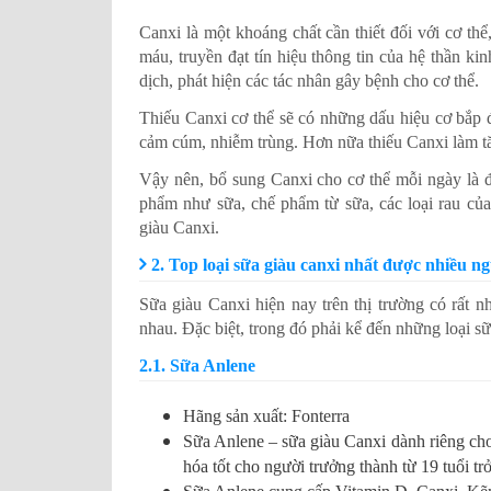
Canxi là một khoáng chất cần thiết đối với cơ th
máu, truyền đạt tín hiệu thông tin của hệ thần k
dịch, phát hiện các tác nhân gây bệnh cho cơ thể.
Thiếu Canxi cơ thể sẽ có những dấu hiệu cơ bắp 
cảm cúm, nhiễm trùng. Hơn nữa thiếu Canxi làm 
Vậy nên, bổ sung Canxi cho cơ thể mỗi ngày là đ
phẩm như sữa, chế phẩm từ sữa, các loại rau củ
giàu Canxi.
2. Top loại sữa giàu canxi nhất được nhiều n
Sữa giàu Canxi hiện nay trên thị trường có rất n
nhau. Đặc biệt, trong đó phải kể đến những loại s
2.1. Sữa Anlene
Hãng sản xuất: Fonterra
Sữa Anlene – sữa giàu Canxi dành riêng cho
hóa tốt cho người trưởng thành từ 19 tuổi tr