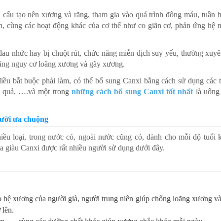
ể, cấu tạo nên xương và răng, tham gia vào quá trình đông máu, tuần 
inh, cùng các hoạt động khác của cơ thể như co giãn cơ, phản ứng hệ 
đau nhức hay bị chuột rút, chức năng miễn dịch suy yếu, thường xuyê
tăng nguy cơ loãng xương và gãy xương.
iều bắt buộc phải làm, có thể bổ sung Canxi bằng cách sử dụng các 
a quả, ….và một trong
những cách bổ sung Canxi tốt nhất
là uống
gười ưa chuộng
hiều loại, trong nước có, ngoài nước cũng có, dành cho mỗi độ tuổi 
ữa giàu Canxi được rất nhiều người sử dụng dưới đây.
 hệ xương của người già, người trung niên giúp chống loãng xương và
ở lên.