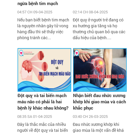
ngừa bệnh tim mạch
04:57 CH 09-04-2025
02:14 CH 08-04-2025
Nếu bạn biết bệnh tim mạch
Đột quỵ ở người trẻ đang có
là nguyên nhân gây tử vong
xu hướng gia tăng và họ
hàng đầu thì sẽ thấy việc
thường chủ quan bỏ qua các
phòng tránh các...
dấu hiệu của bệnh....
Đột quỵ và tai biến mạch
Nhận biết đau nhức xương
máu não có phải là hai
khớp khi giao mùa và cách
bệnh lý khác nhau không?
khắc phục
08:35 SA 01-04-2025
03:40 CH 26-03-2025
Đây là thắc mắc của nhiều
Đau nhức xương khớp khi
người về đột quỵ và tai biến
giao mùa là một vấn đề khá