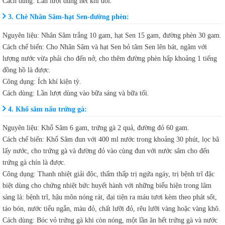
Cách dùng: Lần lượt dùng hết khi đói.
3. Chè Nhân Sâm-hạt Sen-đường phèn:
Nguyên liệu: Nhân Sâm trắng 10 gam, hạt Sen 15 gam, đường phèn 30 gam.
Cách chế biến: Cho Nhân Sâm và hạt Sen bỏ tâm Sen lên bát, ngâm với
lượng nước vừa phải cho đến nở, cho thêm đường phèn hấp khoảng 1 tiếng
đồng hồ là được.
Công dụng: Ích khí kiện tỳ.
Cách dùng: Lần lượt dùng vào bữa sáng và bữa tối.
4. Khổ sâm nấu trứng gà:
Nguyên liệu: Khổ Sâm 6 gam, trứng gà 2 quả, đường đỏ 60 gam.
Cách chế biến: Khổ Sâm đun với 400 ml nước trong khoảng 30 phút, lọc bã
lấy nước, cho trứng gà và đường đỏ vào cùng đun với nước sâm cho đến
trứng gà chín là được.
Công dụng: Thanh nhiệt giải độc, thấm thấp trị ngứa ngáy, trị bệnh trĩ đặc
biệt dùng cho chứng nhiệt bức huyết hành với những biểu hiện trong lâm
sàng là: bệnh trĩ, hậu môn nóng rát, đại tiện ra máu tươi kèm theo phát sốt,
táo bón, nước tiểu ngắn, màu đỏ, chất lưỡi đỏ, rêu lưỡi vàng hoặc vàng khô.
Cách dùng: Bóc vỏ trứng gà khi còn nóng, một lần ăn hết trứng gà và nước