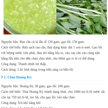
Nguyên liệu: Rau cần cả lá lẫn rễ 120 gam, gạo lốc 150 gam.
Cách chế biến: Rửa sạch rau cần, thái dạng khúc dài 1 cen-ti-mét. Gạo lốc
với lượng nước vừa phải, đun sôi bằng lửa to, cho rau cần vào cùng nấu
bằng lửa nhỏ cho đến cháo chín nhừ, cho thêm gia vị là có thể dùng.
Công dụng: Thanh nhiệt lợi thấp.
Cách dùng: Lần lượt dùng trong bữa sáng và bữa tối.
2. Cháo Hoàng Kỳ:
Nguyên liệu: Hoàng Kỳ 30 gam, gạo lốc 100 gam.
Cách chế biến: Thái Hoàng Kỳ thành dạng nhát, cho 1000 mi-li-lít nước sắc
còn lại 750 mi-li-lít, lọc bã, cho gạo lốc vào nấu cháo.
Công dụng: Ích khí nâng khí.