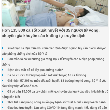
Hơn 135.800 ca sốt xuất huyết với 35 người tử vong,
chuyên gia khuyến cáo không tự truyền dịch
Xuất hiện ca đậu mùa khỉ chưa xác định được nguồn lây, cần biết 6 khuyến
cáo phòng chống dịch của Bộ Y tế
Đau mắt đỏ có xu hướng gia tăng, Bộ Y tế khuyến cáo 5 biện pháp phòng
chống
Bệnh đau mắt đỏ có lây qua đường nước?
Đã có 75.795 trường hợp mắc sốt xuất huyết, 18 ca tử vong
Ghi nhận 57.295 ca mắc sốt xuất huyết, 13 trường hợp tử vong, Bộ Y tế yêu
cầu xử lý triệt để các ổ dịch
Đã có gần 15.000 ca tay chân miệng, chuyên gia lưu ý các dấu hiệu bệnh trở
nặng cần biết
Thời tiết càng nắng nóng, muỗi gây bệnh sốt xuất huyết càng hoành hành
Giao lưu trực tuyến: Làn sóng COVID-19 đang tăng mạnh, hiểu đúng để bảo