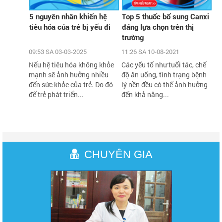
5 nguyên nhân khiến hệ
Top 5 thuốc bổ sung Canxi
tiêu hóa của trẻ bị yếu đi
đáng lựa chọn trên thị
trường
09:53 SA 03-03-2025
11:26 SA 10-08-2021
Nếu hệ tiêu hóa không khỏe
Các yếu tố như tuổi tác, chế
mạnh sẽ ảnh hưởng nhiều
độ ăn uống, tình trạng bệnh
đến sức khỏe của trẻ. Do đó
lý nền đều có thể ảnh hưởng
để trẻ phát triển...
đến khả năng...
CHUYÊN GIA