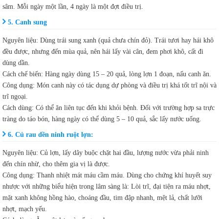
sâm. Mỗi ngày một lần, 4 ngày là một đợt điều trị.
5. Canh sung
Nguyên liệu: Dùng trái sung xanh (quả chưa chín đỏ). Trái tươi hay hái khô
đều được, nhưng đến mùa quả, nên hái lấy vài cân, đem phơi khô, cất đi
dùng dần.
Cách chế biến: Hàng ngày dùng 15 – 20 quả, lòng lợn 1 đoạn, nấu canh ăn.
Công dụng: Món canh này có tác dụng dự phòng và điều trị khá tốt trĩ nội và
trĩ ngoại.
Cách dùng: Có thể ăn liên tục đến khi khỏi bệnh. Đối với trường hợp sa trực
tràng do táo bón, hàng ngày có thể dùng 5 – 10 quả, sắc lấy nước uống.
6. Củ rau dền ninh ruột lợn:
Nguyên liệu: Củ lợn, lấy dây buộc chặt hai đầu, lượng nước vừa phải ninh
đến chín nhừ, cho thêm gia vị là được.
Công dụng: Thanh nhiệt mát máu cầm máu. Dùng cho chứng khí huyết suy
nhược với những biểu hiện trong lâm sàng là: Lòi trĩ, đại tiện ra máu nhợt,
mặt xanh không hồng hào, choáng đầu, tim đập nhanh, mệt lả, chất lưỡi
nhợt, mạch yếu.