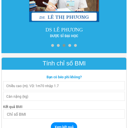
DS LÊ PHƯƠNG
DƯỢC SĨ ĐẠI HỌC
Tính chỉ số BMI
Bạn có béo phì không?
Kết quả BMI
Xem kết quả