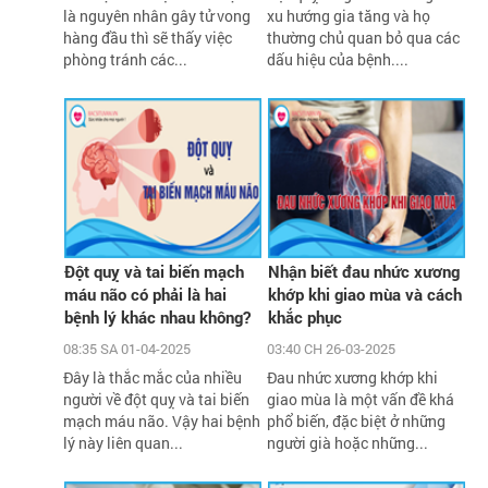
là nguyên nhân gây tử vong
xu hướng gia tăng và họ
hàng đầu thì sẽ thấy việc
thường chủ quan bỏ qua các
phòng tránh các...
dấu hiệu của bệnh....
Đột quỵ và tai biến mạch
Nhận biết đau nhức xương
máu não có phải là hai
khớp khi giao mùa và cách
bệnh lý khác nhau không?
khắc phục
08:35 SA 01-04-2025
03:40 CH 26-03-2025
Đây là thắc mắc của nhiều
Đau nhức xương khớp khi
người về đột quỵ và tai biến
giao mùa là một vấn đề khá
mạch máu não. Vậy hai bệnh
phổ biến, đặc biệt ở những
lý này liên quan...
người già hoặc những...