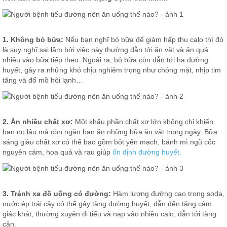
1. Không bỏ bữa:
Nếu bạn nghĩ bỏ bữa để giảm hấp thu calo thì đó
là suy nghĩ sai lầm bởi việc này thường dẫn tới ăn vặt và ăn quá
nhiều vào bữa tiếp theo. Ngoài ra, bỏ bữa còn dẫn tới hạ đường
huyết, gây ra những khó chịu nghiêm trọng như chóng mặt, nhịp tim
tăng và đổ mồ hôi lạnh…
2. Ăn nhiều chất xơ:
Một khẩu phần chất xơ lớn không chỉ khiến
bạn no lâu mà còn ngăn bạn ăn những bữa ăn vặt trong ngày. Bữa
sáng giàu chất xơ có thể bao gồm bột yến mạch, bánh mì ngũ cốc
nguyên cám, hoa quả và rau giúp
ổn định đường huyết.
3. Tránh xa đồ uống có đường:
Hàm lượng đường cao trong soda,
nước ép trái cây có thể gây tăng đường huyết, dẫn đến tăng cảm
giác khát, thường xuyên đi tiểu và nạp vào nhiều calo, dẫn tới tăng
cân.