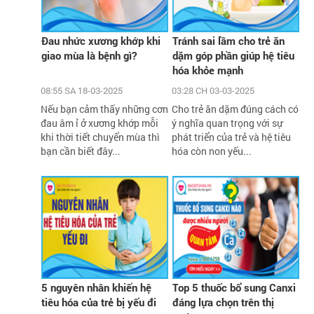
Đau nhức xương khớp khi
Tránh sai lầm cho trẻ ăn
giao mùa là bệnh gì?
dặm góp phần giúp hệ tiêu
hóa khỏe mạnh
08:55 SA 18-03-2025
03:28 CH 03-03-2025
Nếu bạn cảm thấy những cơn
Cho trẻ ăn dặm đúng cách có
đau âm ỉ ở xương khớp mỗi
ý nghĩa quan trọng với sự
khi thời tiết chuyển mùa thì
phát triển của trẻ và hệ tiêu
bạn cần biết đây...
hóa còn non yếu...
5 nguyên nhân khiến hệ
Top 5 thuốc bổ sung Canxi
tiêu hóa của trẻ bị yếu đi
đáng lựa chọn trên thị