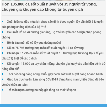
Hơn 135.800 ca sốt xuất huyết với 35 người tử vong,
chuyên gia khuyến cáo không tự truyền dịch
Xuất hiện ca đậu mùa khỉ chưa xác định được nguồn lây, cần biết 6 khuyến
cáo phòng chống dịch của Bộ Y tế
Đau mắt đỏ có xu hướng gia tăng, Bộ Y tế khuyến cáo 5 biện pháp phòng
chống
Bệnh đau mắt đỏ có lây qua đường nước?
Đã có 75.795 trường hợp mắc sốt xuất huyết, 18 ca tử vong
Ghi nhận 57.295 ca mắc sốt xuất huyết, 13 trường hợp tử vong, Bộ Y tế yêu
cầu xử lý triệt để các ổ dịch
Đã có gần 15.000 ca tay chân miệng, chuyên gia lưu ý các dấu hiệu bệnh trở
nặng cần biết
Thời tiết càng nắng nóng, muỗi gây bệnh sốt xuất huyết càng hoành hành
Giao lưu trực tuyến: Làn sóng COVID-19 đang tăng mạnh, hiểu đúng để bảo
vệ sức khỏe an toàn
Trẻ mắc bệnh đường hô hấp gia tăng do thời tiết lạnh